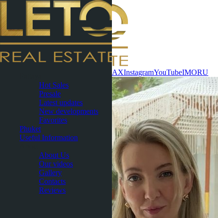
Contact now
WhatsApp
Telegram
MAX
Instagram
YouTube
IMO
RU
Pattaya
Hot Sales
Presale
Latest updates
New developments
Favorites
Phuket
Useful Information
About
About Us
Our videos
Gallery
Contacts
Reviews