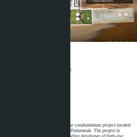
Riviera Malibu
From ฿2 800 000
Participates in installment payments:
Units:
279
Area:
2
4300 m
Distance to sea:
450 m
Development status:
Not indicated
Riviera Malibu
is a luxury high-rise condominium project located
in one of the most popular areas of Pratumnak. The project is
developed by
Riviera Group
, a leading developer of high-rise