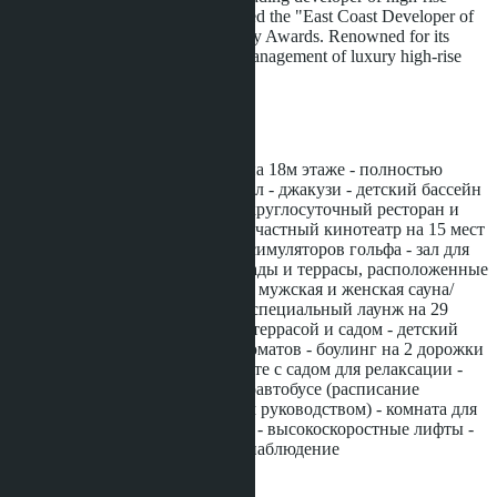
luxury buildings in Pattaya, awarded the "East Coast Developer of
the Year 2022" by the Thai Property Awards. Renowned for its
expertise in the construction and management of luxury high-rise
...more
Facilities
- лобби - 20-метровый бассейн на 18м этаже - полностью
оборудованный тренажерный зал - джакузи - детский бассейн
- услуги прачечной и уборки. - круглосуточный ресторан и
бар с обслуживанием номеров - частный кинотеатр на 15 мест
- 2 профессиональных зала для симуляторов гольфа - зал для
настольного тенниса - онсэн - сады и террасы, расположенные
по всей территории - отдельные мужская и женская сауна/
паровые комнаты - лаунж Zen - специальный лаунж на 29
этаже - игровой зал с открытой террасой и садом - детский
клуб - комната для игровых автоматов - боулинг на 2 дорожки
- бассейн на крыше - бар на закате с садом для релаксации -
бесплатный транспорт на микроавтобусе (расписание
согласовывается с юридическим руководством) - комната для
хранения - WI-FI на территории - высокоскоростные лифты -
круглосуточная охрана и видеонаблюдение
Installment