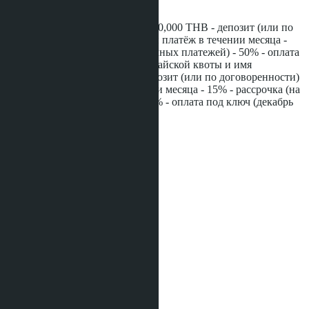
*(Для иностранной квоты)* - 100,000 THB - депозит (или по
договоренности) - 35% - первый платёж в течении месяца -
15% - рассрочка (на 12 ежемесячных платежей) - 50% - оплата
под ключ (декабрь 2028) *(Для тайской квоты и имя
компании)* - 100,000 THB - депозит (или по договоренности)
- 20% - первый платёж в течении месяца - 15% - рассрочка (на
36 ежемесячных платежей) - 65% - оплата под ключ (декабрь
2028)