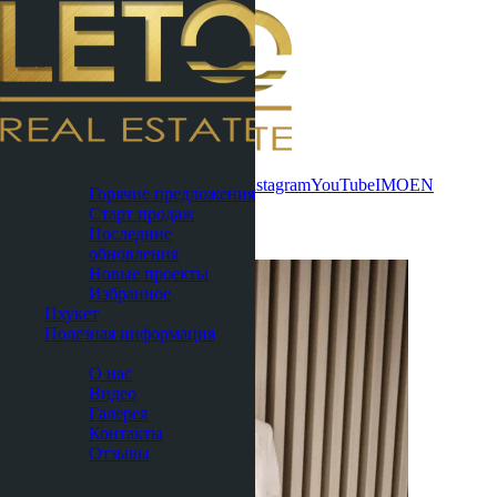
Связаться
Паттайя
сейчас
WhatsApp
Telegram
MAX
Instagram
YouTube
IMO
EN
Горячие предложения
Старт продаж
Галерея
Последние
обновления
Новые проекты
Избранное
Пхукет
Полезная информация
О нас
О нас
Видео
Галерея
Контакты
Отзывы