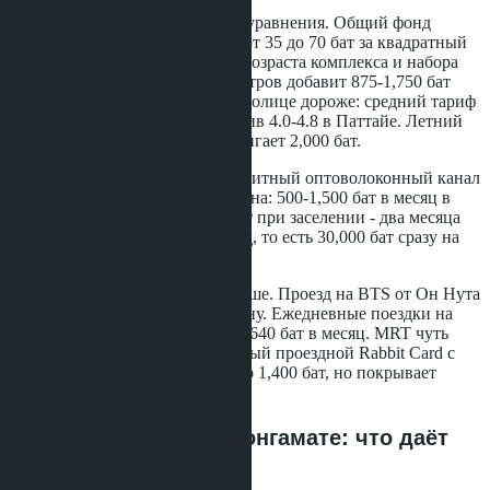
Арендная ставка - только часть уравнения. Общий фонд
здания в Бангкоке варьируется от 35 до 70 бат за квадратный
метр в месяц в зависимости от возраста комплекса и набора
услуг. Студия 25 квадратных метров добавит 875-1,750 бат
ежемесячно. Электричество в столице дороже: средний тариф
4.5-5.2 бат за киловатт-час против 4.0-4.8 в Паттайе. Летний
счёт за кондиционер легко достигает 2,000 бат.
Интернет: 600-800 бат за безлимитный оптоволоконный канал
100 Мбит/с. Парковка, если нужна: 500-1,500 бат в месяц в
зависимости от района. Депозит при заселении - два месяца
аренды плюс один месяц вперёд, то есть 30,000 бат сразу на
руки владельцу.
Транспортные расходы тоже выше. Проезд на BTS от Он Нута
до Сиама - 44 бата в одну сторону. Ежедневные поездки на
работу и обратно обойдутся в 2,640 бат в месяц. MRT чуть
дешевле, но ненамного. Месячный проездной Rabbit Card с
лимитом 30 поездок стоит около 1,400 бат, но покрывает
только одну линию.
Аренда в Паттайе и Вонгамате: что даёт
тот же бюджет