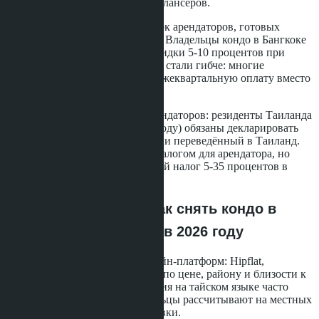
на удалённых работников и фрилансеров.
Обе программы увеличили поток арендаторов, готовых
снимать жильё на год и дольше. Владельцы кондо в Бангкоке
и Паттайе начали предлагать скидки 5-10 процентов при
аренде от 12 месяцев. Договоры стали гибче: многие
собственники соглашаются на ежеквартальную оплату вместо
годовой предоплаты.
Налоговые последствия для арендаторов: резиденты Таиланда
(пребывание более 180 дней в году) обязаны декларировать
доход, полученный за границей и переведённый в Таиланд.
Арендная плата не облагается налогом для арендатора, но
арендодатель платит подоходный налог 5-35 процентов в
зависимости от суммы.
Практические шаги: как снять кондо в
Бангкоке или Паттайе в 2026 году
Поиск жилья начинается с онлайн-платформ: Hipflat,
DDProperty, BaanThai. Фильтры по цене, району и близости к
метро сужают выбор. Объявления на тайском языке часто
дешевле англоязычных - владельцы рассчитывают на местных
арендаторов и не завышают ставки.