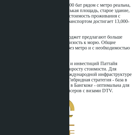
Аренда кондо в Бангкоке за 10,000 бат рядом с метро реальна,
но требует компромиссов: маленькая площадь, старое здание,
периферийная станция. Полная стоимость проживания с
коммунальными платежами и транспортом достигает 13,000-
16,000 бат ежемесячно.
Паттайя и Вонгамат за тот же бюджет предлагают больше
пространства, новее здания и близость к морю. Общие
расходы - 12,500-15,000 бат, но без метро и с необходимостью
мотобайка.
Для долгосрочного проживания и инвестиций Паттайя
выигрывает по доходности и приросту стоимости. Для
карьеры, бизнеса и доступа к международной инфраструктуре
Бангкок остаётся приоритетом. Гибридная стратегия - база в
Паттайе плюс временная аренда в Бангкоке - оптимальна для
удалённых работников и фрилансеров с визами DTV.