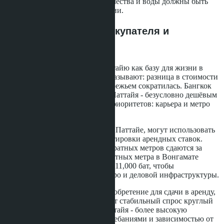
исключения. Счётчики электричества и воды должны быть
сфотографированы при заселении.
Что это значит для покупателя и
арендатора в Паттайе
Для тех, кто рассматривает Паттайю как базу для жизни в
Таиланде, цифры 2026 года показывают: разница в стоимости
аренды между столицей и побережьем сократилась. Бангкок
перестал быть недоступным, а Паттайя - безусловно дешёвым
вариантом. Выбор зависит от приоритетов: карьера и метро
против моря и пространства.
Инвесторы, владеющие кондо в Паттайе, могут использовать
данные по Бангкоку для корректировки арендных ставок.
Если столичные студии 25 квадратных метров сдаются за
9,000 бат, ваша студия 32 квадратных метра в Вонгамате
должна стоить минимум 10,000-11,000 бат, чтобы
компенсировать отсутствие метро и деловой инфраструктуры.
Покупатели, планирующие приобретение для сдачи в аренду,
должны учитывать: Бангкок даёт стабильный спрос круглый
год, но низкую доходность. Паттайя - более высокую
доходность, но с сезонными колебаниями и зависимостью от