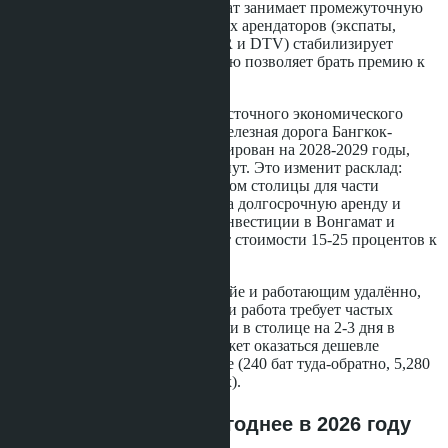
туристического потока. Вонгамат занимает промежуточную
позицию: спрос от долгосрочных арендаторов (экспаты,
пенсионеры, держатели виз LTR и DTV) стабилизирует
заполняемость, а близость к морю позволяет брать премию к
цене.
Инфраструктурные проекты Восточного экономического
коридора и высокоскоростная железная дорога Бангкок-
Паттайя, запуск которой запланирован на 2028-2029 годы,
сократят время в пути до 45 минут. Это изменит расклад:
Паттайя станет спальным районом столицы для части
экспатов, что поднимет спрос на долгосрочную аренду и
цены соответственно. Ранние инвестиции в Вонгамат и
Наклуа могут принести прирост стоимости 15-25 процентов к
моменту запуска линии.
Арендаторам, живущим в Паттайе и работающим удалённо,
стоит пересмотреть бюджет: если работа требует частых
визитов в Бангкок, аренда студии в столице на 2-3 дня в
неделю плюс база в Паттайе может оказаться дешевле
ежедневных поездок на автобусе (240 бат туда-обратно, 5,280
бат в месяц при 22 рабочих днях).
Выводы: где жить выгоднее в 2026 году