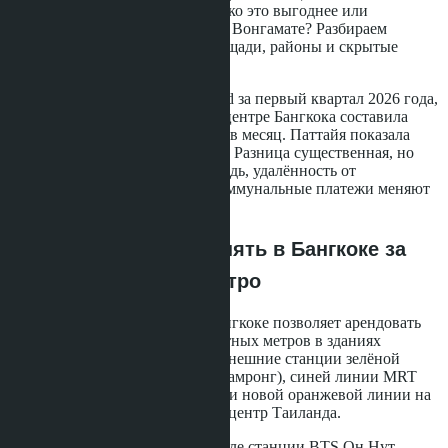
месяц рядом с метро? И насколько это выгоднее или
невыгоднее аренды в Паттайе и Вонгамате? Разбираем
реальные цифры 2026 года, площади, районы и скрытые
расходы.
По данным Cushman & Wakefield за первый квартал 2026 года,
средняя ставка аренды кондо в центре Бангкока составила
550-750 бат за квадратный метр в месяц. Паттайя показала
380-520 бат за квадратный метр. Разница существенная, но
дьявол кроется в деталях: площадь, удалённость от
транспорта, возраст здания и коммунальные платежи меняют
картину радикально.
Что реально можно снять в Бангкоке за
10,000 бат рядом с метро
Бюджет 10,000 бат в месяц в Бангкоке позволяет арендовать
студию площадью 22-28 квадратных метров в зданиях
возрастом 10-15 лет. Локации: внешние станции зелёной
линии BTS (Он Нут, Бэнг На, Самронг), синей линии MRT
(Банг Сью, Тао Пун, Лак Си) или новой оранжевой линии на
участке Минбури - Культурный центр Таиланда.
Конкретный пример: здание возле станции BTS Он Нут,