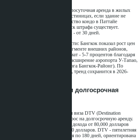
Законодательные ограничения: посуточная аренда в жилых
зданиях запрещена законом о гостиницах, если здание не
имеет лицензии отеля. Большинство кондо в Паттайе
игнорируют это правило, но риск штрафа существует.
Легальная краткосрочная аренда - от 30 дней.
Прирост стоимости недвижимости: Бангкок показал рост цен
на 1-2 процента в 2025 году в сегменте внешних районов,
Паттайя - 4-5 процентов, Вонгамат - 5-7 процентов благодаря
инфраструктурным проектам (расширение аэропорта У-Тапао,
высокоскоростная железная дорога Бангкок-Районг). По
прогнозам CBRE и Knight Frank, тренд сохранится в 2026-
2027 годах.
Визовые программы и долгосрочная
аренда в 2026 году
Виза LTR (Long-Term Resident) и виза DTV (Destination
Thailand Visa) создали новый спрос на долгосрочную аренду.
LTR выдаётся на 10 лет, требует дохода от 80,000 долларов
США в год или пенсии от 40,000 долларов. DTV - пятилетняя
мультивиза с правом пребывания по 180 дней, ориентирована