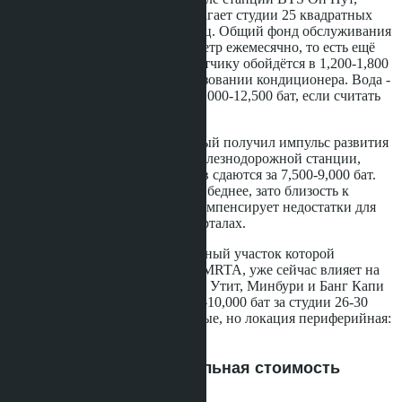
построенное в 2012 году, предлагает студии 25 квадратных
метров за 8,500-9,500 бат в месяц. Общий фонд обслуживания
здания - 40 бат за квадратный метр ежемесячно, то есть ещё
1,000 бат. Электричество по счётчику обойдётся в 1,200-1,800
бат летом при активном использовании кондиционера. Вода -
150-250 бат. Итоговая сумма: 11,000-12,500 бат, если считать
все расходы.
В районе MRT Банг Сью, который получил импульс развития
после открытия центральной железнодорожной станции,
студии 24-26 квадратных метров сдаются за 7,500-9,000 бат.
Здания старше, инфраструктура беднее, зато близость к
центру и пересадочному узлу компенсирует недостатки для
тех, кто работает в деловых кварталах.
Оранжевая линия метро, восточный участок которой
открылся в 2027 году по плану MRTA, уже сейчас влияет на
арендные ставки. Районы Прача Утит, Минбури и Банг Капи
показывают предложения 8,000-10,000 бат за студии 26-30
квадратных метров. Здания новые, но локация периферийная:
до центра 40-50 минут на метро.
Скрытые расходы и реальная стоимость
проживания