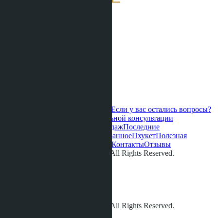
Если у вас остались вопросы?
Свяжитесь с нами для персональной консультации
Горячие предложения
Старт продаж
Последние
обновления
Новые проекты
Избранное
Пхукет
Полезная
информация
О нас
Видео
Галерея
Контакты
Отзывы
© LETO CONDOS 2013 - 2026. All Rights Reserved.
Адрес:
Телефон:
+66 80 006 4500
info@leto.villas
© LETO CONDOS 2013 - 2026. All Rights Reserved.