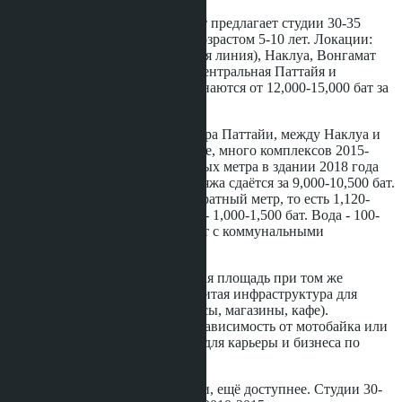
Паттайя при бюджете 10,000 бат предлагает студии 30-35
квадратных метров в зданиях возрастом 5-10 лет. Локации:
Джомтьен, Пратамнак (не первая линия), Наклуа, Вонгамат
(удалённые от пляжа здания). Центральная Паттайя и
Вонгамат с видом на море начинаются от 12,000-15,000 бат за
аналогичную площадь.
Вонгамат - район севернее центра Паттайи, между Наклуа и
заливом. Застройка здесь моложе, много комплексов 2015-
2022 годов. Студия 32 квадратных метра в здании 2018 года
на расстоянии 500 метров от пляжа сдаётся за 9,000-10,500 бат.
Общий фонд - 35-45 бат за квадратный метр, то есть 1,120-
1,440 бат. Электричество летом - 1,000-1,500 бат. Вода - 100-
200 бат. Итого: 11,200-13,600 бат с коммунальными
платежами.
Преимущество Паттайи: большая площадь при том же
бюджете, близость к морю, развитая инфраструктура для
экспатов (русскоязычные сервисы, магазины, кафе).
Недостаток: отсутствие метро, зависимость от мотобайка или
сонгтео, меньше возможностей для карьеры и бизнеса по
сравнению с Бангкоком.
Джомтьен, южная часть Паттайи, ещё доступнее. Студии 30-