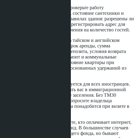
Осмотр квартиры обязателен. Проверьте работу
кондиционера, водонагревателя, состояние сантехники и
электропроводки. Спросите о правилах здания: разрешены ли
домашние животные, можно ли регистрировать адрес для
продления визы, есть ли ограничения на количество гостей.
Договор аренды должен быть на тайском и английском
языках. Обязательные пункты: срок аренды, сумма
ежемесячного платежа, размер депозита, условия возврата
депозита, ответственность за ремонт и коммунальные
платежи. Сфотографируйте состояние квартиры при
заселении - это защитит от необоснованных удержаний из
депозита при выезде.
Регистрация адреса (TM30) требуется для всех иностранцев.
Владелец обязан зарегистрировать вас в иммиграционной
службе в течение 24 часов после заселения. Без TM30
продление визы невозможно. Попросите владельца
предоставить копию формы - она понадобится при визите в
иммиграционный офис.
Коммунальные платежи: уточните, кто оплачивает интернет,
воду, электричество и общий фонд. В большинстве случаев
арендатор платит всё, кроме общего фонда, но бывают