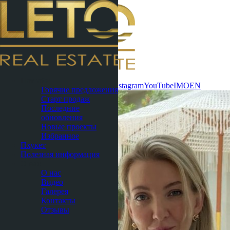
Связаться
Паттайя
сейчас
WhatsApp
Telegram
MAX
Instagram
YouTube
IMO
EN
Горячие предложения
Старт продаж
Последние
обновления
Новые проекты
Избранное
Пхукет
Полезная информация
О нас
О нас
Видео
Галерея
Контакты
Отзывы