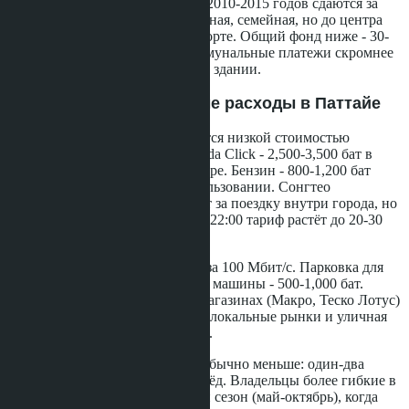
33 квадратных метра в зданиях 2010-2015 годов сдаются за
7,500-9,500 бат. Локация спокойная, семейная, но до центра
Паттайи 15-20 минут на транспорте. Общий фонд ниже - 30-
40 бат за квадратный метр. Коммунальные платежи скромнее
за счёт меньшего набора услуг в здании.
Транспортные и бытовые расходы в Паттайе
Отсутствие метро компенсируется низкой стоимостью
мотобайка. Аренда скутера Honda Click - 2,500-3,500 бат в
месяц при долгосрочном договоре. Бензин - 800-1,200 бат
ежемесячно при активном использовании. Сонгтео
(маршрутное такси) стоит 10 бат за поездку внутри города, но
маршруты ограничены, и после 22:00 тариф растёт до 20-30
бат.
Интернет дешевле: 500-700 бат за 100 Мбит/с. Парковка для
мотобайка чаще бесплатная, для машины - 500-1,000 бат.
Продукты в крупных сетевых магазинах (Макро, Теско Лотус)
стоят так же, как в Бангкоке, но локальные рынки и уличная
еда дешевле на 15-25 процентов.
Депозит при аренде в Паттайе обычно меньше: один-два
месяца аренды плюс месяц вперёд. Владельцы более гибкие в
переговорах, особенно в низкий сезон (май-октябрь), когда