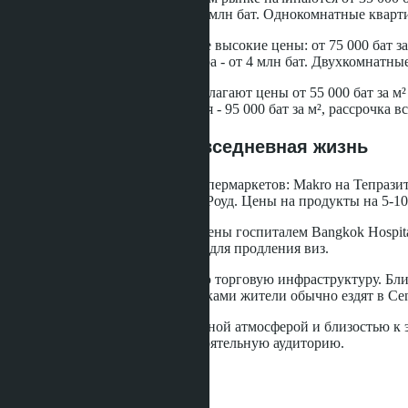
25-30 м² можно найти за 1.2-1.8 млн бат. Однокомнатные кварти
Пратамнак демонстрирует более высокие цены: от 75 000 бат за
млн бат, однокомнатная квартира - от 4 млн бат. Двухкомнатны
Новостройки в Джомтьене предлагают цены от 55 000 бат за м²
минимальная цена нового жилья - 95 000 бат за м², рассрочка вс
Инфраструктура и повседневная жизнь
Джомтьен располагает сетью супермаркетов: Makro на Тепразит
Джомтьен Бич Роуд и Тепразит Роуд. Цены на продукты на 5-10
Медицинские услуги представлены госпиталем Bangkok Hospit
Джомтьене на сое 5, что удобно для продления виз.
Пратамнак имеет ограниченную торговую инфраструктуру. Бли
несколько ресторанов. За покупками жители обычно ездят в Centra
Район компенсирует это спокойной атмосферой и близостью к 
салоны ориентированы на состоятельную аудиторию.
Пляжи и зоны отдыха