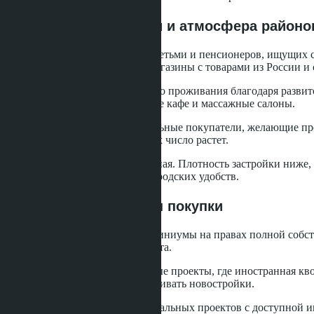
Профиль покупателей и атмосфера районо
Джомтьен привлекает семьи с детьми и пенсионеров, ищущих с
выходного дня, продуктовые магазины с товарами из России и 
Район подходит для постоянного проживания благодаря развито
набережной работают недорогие кафе и массажные салоны.
Пратамнак выбирают состоятельные покупатели, желающие пре
меньше, чем в Джомтьене, но их число растет.
Атмосфера спокойная и приватная. Плотность застройки ниже, м
уединением и доступностью городских удобств.
Юридические аспекты покупки
Оба района предлагают кондоминиумы на правах полной собств
обязательна до внесения депозита.
В Джомтьене встречаются старые проекты, где иностранная кв
доступной квотой или рассматривать новостройки.
Пратамнак имеет больше премиальных проектов с доступной и