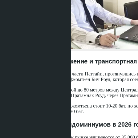
Районы и локации
Географическое положение и транспортная
Джомтьен расположен в южной части Паттайи, протянувшись вд
транспортная артерия района - Джомтьен Бич Роуд, которая со
Пратамнак занимает холм высотой до 80 метров между Центральн
основных подъезда: со стороны Пратамнак Роуд, через Пратамна
Сонгтео до центра Паттайи из Джомтьена стоит 10-20 бат, но х
или доехать на мототакси за 50-80 бат.
Ценовой диапазон кондоминиумов в 2026 г
В Джомтьене цены на вторичном рынке начинаются от 35 000 ба