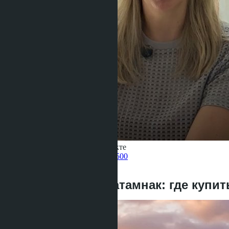
Получить информацию об объекте
Pelmeneva Anastasia
+66 80 006 4500
назад
Джомтьен или Пратамнак: где купить