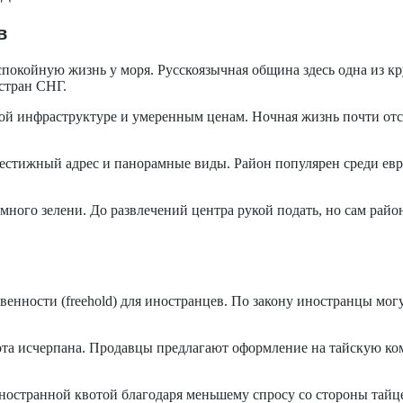
в
покойную жизнь у моря. Русскоязычная община здесь одна из кр
стран СНГ.
й инфраструктуре и умеренным ценам. Ночная жизнь почти отсутс
стижный адрес и панорамные виды. Район популярен среди евро
ного зелени. До развлечений центра рукой подать, но сам район
енности (freehold) для иностранцев. По закону иностранцы мог
ота исчерпана. Продавцы предлагают оформление на тайскую ком
ностранной квотой благодаря меньшему спросу со стороны тайц