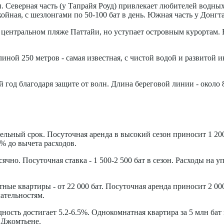
. Северная часть (у Тапрайя Роуд) привлекает любителей водных 
койная, с шезлонгами по 50-100 бат в день. Южная часть у Донгта
а центральном пляже Паттайи, но уступает островным курортам. 
иной 250 метров - самая известная, с чистой водой и развитой и
 год благодаря защите от волн. Длина береговой линии - около
тельный срок. Посуточная аренда в высокий сезон приносит 1 200-
8% до вычета расходов.
чно. Посуточная ставка - 1 500-2 500 бат в сезон. Расходы на 
ные квартиры - от 22 000 бат. Посуточная аренда приносит 2 000
ательностям.
одность достигает 5.2-6.5%. Однокомнатная квартира за 5 млн б
в Джомтьене.