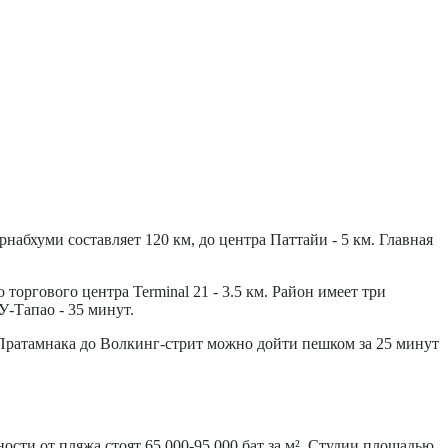
абхуми составляет 120 км, до центра Паттайи - 5 км. Главная
оргового центра Terminal 21 - 3.5 км. Район имеет три
У-Тапао - 35 минут.
Из Пратамнака до Волкинг-стрит можно дойти пешком за 25 минут
ости от пляжа стоят 65 000-95 000 бат за м². Студии площадью