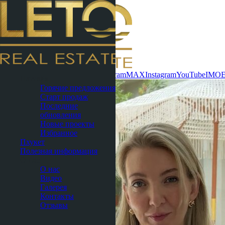
Связаться сейчас
WhatsApp
Telegram
MAX
Instagram
YouTube
IMO
Паттайя
Горячие предложения
Старт продаж
Последние
обновления
Новые проекты
Избранное
Пхукет
Полезная информация
О нас
О нас
Видео
Галерея
Контакты
Отзывы