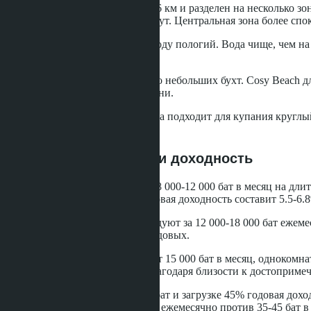
Пляж Джомтьен протянулся на 6 км и разделен на несколько зон
гидроцикле - 1500 бат за 30 минут. Центральная зона более спо
Песок на пляже серый, вход в воду пологий. Вода чище, чем н
низкий сезон почти пустой.
Пратамнак предлагает несколько небольших бухт. Cosy Beach дл
Пляж переполнен в выходные дни.
Пляж Донгтан у подножия холма подходит для купания круглый
резидентов.
Арендный потенциал и доходность
Студия в Джомтьене сдается за 8 000-12 000 бат в месяц на дли
бат и средней загрузке 50% годовая доходность составит 5.5-6.
Однокомнатные квартиры арендуют за 12 000-18 000 бат ежемеся
Чистая доходность - 4.8-6.2% годовых.
В Пратамнаке студии сдаются от 15 000 бат в месяц, однокомнат
квартиру. Спрос стабильный благодаря близости к достопримеч
При стоимости студии 2.8 млн бат и загрузке 45% годовая дох
компанию выше: 50-60 бат за м² ежемесячно против 35-45 бат 