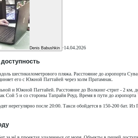
·
14.04.2026
Denis Babushkin
 доступность
оль шестикилометрового пляжа. Расстояние до аэропорта Суварн
единяет его с Южной Паттайей через холм Пратамнак.
ой и Южной Паттайей. Расстояние до Волкинг-стрит - 2 км, до т
к Сой 5 и со стороны Тапрайя Роуд. Время в пути до аэропорта 
одят нерегулярно после 20:00. Такси обойдется в 150-200 бат. 
оду
т за м² в проектах удаленных от моря. Объекты в пешей доступн