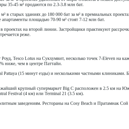
ры 35-45 м² продаются по 2.3-3.8 млн бат.
 м² в старых зданиях до 180 000 бат за м² в премиальных проект
е апартаменты площадью 70-90 м² стоят 7-12 млн бат.
 в проектах на второй линии. Застройщики практикуют рассрочк
тречается реже.
 Роуд, Tesco Lotus на Сукхумвит, несколько точек 7-Eleven на 
% ниже, чем в центре Паттайи.
al Pattaya (15 минут езды) и несколькими частными клиниками
жайший крупный супермаркет Big C расположен в 2.5 км на Юж
l Festival (4 км) или Terminal 21 (3.5 км).
элитным заведениям. Рестораны на Cosy Beach и Пратамнак Сой