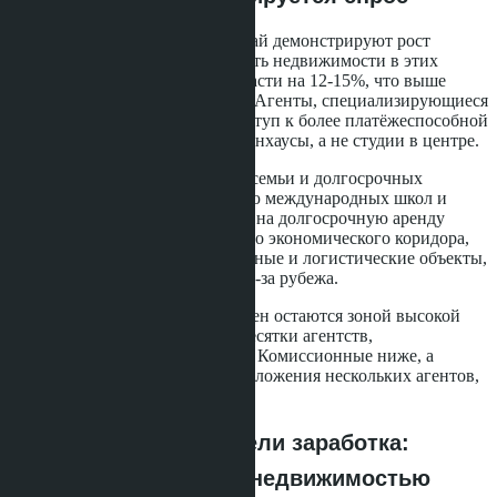
Район На Джомтьен и Банг Сарай демонстрируют рост
интереса покупателей. Стоимость недвижимости в этих
районах к 2026 году может вырасти на 12-15%, что выше
средних показателей по городу. Агенты, специализирующиеся
на этих локациях, получают доступ к более платёжеспособной
аудитории, ищущей виллы и таунхаусы, а не студии в центре.
Восточная Паттайя привлекает семьи и долгосрочных
арендаторов благодаря развитию международных школ и
спортивных комплексов. Спрос на долгосрочную аренду
растёт из-за развития Восточного экономического коридора,
где открываются производственные и логистические объекты,
привлекающие специалистов из-за рубежа.
Центральные районы и Джомтьен остаются зоной высокой
конкуренции. Здесь работают десятки агентств,
предлагающих схожие объекты. Комиссионные ниже, а
клиенты часто сравнивают предложения нескольких агентов,
что усложняет закрытие сделки.
Альтернативные модели заработка:
аренда и управление недвижимостью