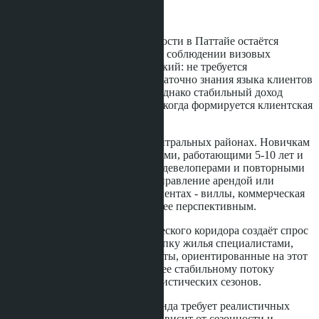
начинать в 2026 году
Профессия агента по недвижимости в Паттайе остаётся
доступной для иностранцев при соблюдении визовых
требований. Входной порог низкий: не требуется
специального образования, достаточно знания языка клиентов
и базового понимания рынка. Однако стабильный доход
приходит только через 1-2 года, когда формируется клиентская
база и репутация.
Рынок насыщен, особенно в центральных районах. Новичкам
сложнее конкурировать с агентами, работающими 5-10 лет и
имеющими устойчивые связи с девелоперами и повторными
клиентами. Переключение на управление арендой или
специализацию в нишевых сегментах - виллы, коммерческая
недвижимость - может быть более перспективным.
Развитие Восточного экономического коридора создаёт спрос
на долгосрочную аренду и покупку жилья специалистами,
переезжающими в регион. Агенты, ориентированные на этот
сегмент, получают доступ к более стабильному потоку
клиентов, не зависящему от туристических сезонов.
Карьера в недвижимости Таиланда требует реалистичных
ожиданий. Доход нестабилен, зависит от сезонности и