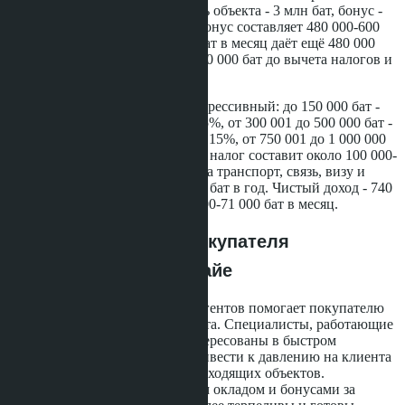
сделок в год. Средняя стоимость объекта - 3 млн бат, бонус -
2% от суммы сделки. Годовой бонус составляет 480 000-600
000 бат. Базовый оклад 40 000 бат в месяц даёт ещё 480 000
бат. Общий доход - 960 000-1 080 000 бат до вычета налогов и
расходов.
Налог на доход в Таиланде прогрессивный: до 150 000 бат -
0%, от 150 001 до 300 000 бат - 5%, от 300 001 до 500 000 бат -
10%, от 500 001 до 750 000 бат - 15%, от 750 001 до 1 000 000
бат - 20%. При доходе 1 млн бат налог составит около 100 000-
120 000 бат. Скрытые расходы на транспорт, связь, визу и
страховку - ещё 100 000-150 000 бат в год. Чистый доход - 740
000-860 000 бат, или около 61 000-71 000 бат в месяц.
Что это значит для покупателя
недвижимости в Паттайе
Понимание структуры дохода агентов помогает покупателю
оценить мотивацию консультанта. Специалисты, работающие
на комиссионной основе, заинтересованы в быстром
закрытии сделки, что может привести к давлению на клиента
или предложению не самых подходящих объектов.
Консультанты с фиксированным окладом и бонусами за