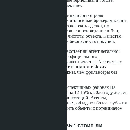
привлечение клиентов часто более терпеливы и готовы
работать на долгосрочную перспективу.
Русскоязычные агенты в Паттайе выполняют роль
посредников между покупателем и тайскими брокерами. Они
не имеют права самостоятельно заключать сделки, но
обеспечивают перевод документов, сопровождение в Лэнд
Офисе и проверку юридической чистоты объекта. Качество
этой работы напрямую влияет на безопасность покупки.
Покупателю важно проверять, работает ли агент легально:
наличие разрешения на работу и официального
трудоустройства снижает риск мошенничества. Агентства с
уставным капиталом от 2 млн бат и штатом тайских
сотрудников обычно более надёжны, чем фрилансеры без
юридического статуса.
Рост цен на недвижимость в перспективных районах На
Джомтьен и Восточной Паттайи на 12-15% к 2026 году делает
эти локации интересными для инвестиций. Агенты,
специализирующиеся на этих зонах, обладают более глубоким
знанием рынка и могут предложить объекты с потенциалом
роста стоимости.
Карьерные перспективы: стоит ли