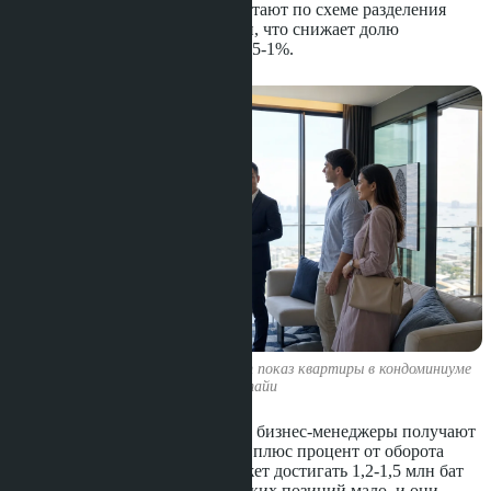
на вторичном рынке, часто работают по схеме разделения
комиссии с тайскими брокерами, что снижает долю
иностранного специалиста до 0,5-1%.
Агент по недвижимости проводит показ квартиры в кондоминиуме
Паттайи
Руководители отделов продаж и бизнес-менеджеры получают
оклады от 60 000 до 100 000 бат плюс процент от оборота
команды. Их годовой доход может достигать 1,2-1,5 млн бат
при активном рынке. Однако таких позиций мало, и они