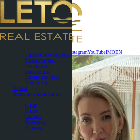
Связаться
Паттайя
сейчас
WhatsApp
Telegram
MAX
Instagram
YouTube
IMO
EN
Горячие предложения
Старт продаж
Последние
обновления
Новые проекты
Избранное
Пхукет
Полезная информация
О нас
О нас
Видео
Галерея
Контакты
Отзывы