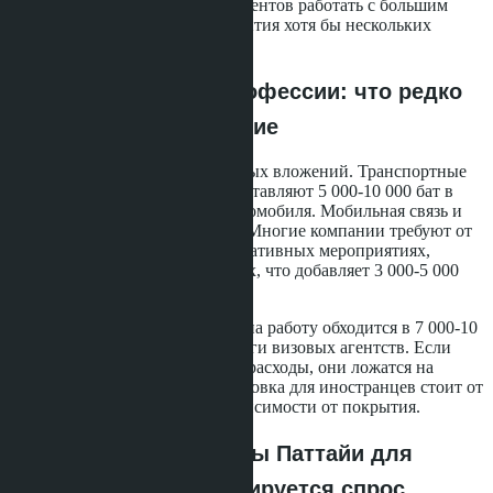
маржинальность и заставляет агентов работать с большим
количеством запросов для закрытия хотя бы нескольких
сделок.
Скрытые расходы профессии: что редко
учитывают начинающие
Работа агента требует постоянных вложений. Транспортные
расходы на показы объектов составляют 5 000-10 000 бат в
месяц, если нет служебного автомобиля. Мобильная связь и
интернет - ещё 1 500-2 000 бат. Многие компании требуют от
консультантов участия в корпоративных мероприятиях,
выставках и networking-встречах, что добавляет 3 000-5 000
бат ежемесячно.
Продление визы и разрешения на работу обходится в 7 000-10
000 бат ежегодно, включая услуги визовых агентств. Если
компания не компенсирует эти расходы, они ложатся на
сотрудника. Медицинская страховка для иностранцев стоит от
15 000 до 30 000 бат в год в зависимости от покрытия.
Перспективные районы Паттайи для
агентов: где концентрируется спрос