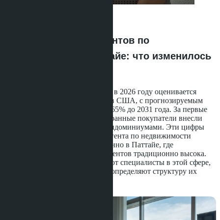
Anastasia Buajan
·
22.05.2026
Реальные доходы агентов по
недвижимости в Паттайе: что изменилось
к 2026 году
Рынок недвижимости Таиланда в 2026 году оценивается
примерно в 60,78 млрд долларов США, с прогнозируемым
среднегодовым темпом роста 5,65% до 2031 года. За первые
девять месяцев 2025 года иностранные покупатели внесли
около 44 млрд бат в сделки с кондоминиумами. Эти цифры
объясняют, почему профессия агента по недвижимости
остаётся востребованной, особенно в Паттайе, где
концентрация иностранных клиентов традиционно высока.
Но сколько реально зарабатывают специалисты в этой сфере,
и какие правовые ограничения определяют структуру их
дохода?