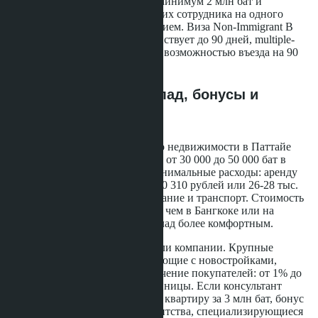
уплаченный уставной капитал минимум 2 млн бат и
соблюдать соотношение 4 тайских сотрудника на одного
иностранца с рабочим разрешением. Виза Non-Immigrant B
single-entry стоит 2 000 бат и действует до 90 дней, multiple-
entry - 5 000 бат, действует год с возможностью въезда на 90
дней за раз.
Структура дохода: оклад, бонусы и
скрытые расходы
Международный консультант по недвижимости в Паттайе
обычно получает базовый оклад от 30 000 до 50 000 бат в
месяц. Эта сумма покрывает минимальные расходы: аренду
студии в центре города (около 30 310 рублей или 26-28 тыс.
бат), коммунальные услуги, питание и транспорт. Стоимость
жизни в Паттайе остаётся ниже, чем в Бангкоке или на
Пхукете, что делает базовый оклад более комфортным.
Бонусная часть зависит от модели компании. Крупные
девелоперы и агентства, работающие с новостройками,
выплачивают бонусы за привлечение покупателей: от 1% до
3% от стоимости проданной единицы. Если консультант
привёл клиента, который купил квартиру за 3 млн бат, бонус
составит 30 000-90 000 бат. Агентства, специализирующиеся