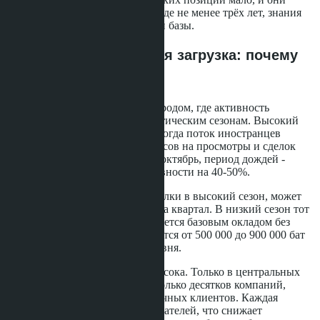
требуют опыта работы в Таиланде не менее трёх лет, знания
рынка и устойчивой клиентской базы.
Сезонность и реальная загрузка: почему
доход нестабилен
Паттайя остаётся курортным городом, где активность
покупателей привязана к туристическим сезонам. Высокий
сезон длится с ноября по март, когда поток иностранцев
максимален, а количество запросов на просмотры и сделок
растёт. Низкий сезон - с мая по октябрь, период дождей -
характеризуется падением активности на 40-50%.
Консультант, закрывший 3-4 сделки в высокий сезон, может
заработать 150 000-200 000 бат за квартал. В низкий сезон тот
же специалист часто довольствуется базовым окладом без
бонусов. Годовой доход колеблется от 500 000 до 900 000 бат
для консультантов среднего уровня.
Конкуренция среди агентств высока. Только в центральных
районах Паттайи работает несколько десятков компаний,
ориентированных на русскоязычных клиентов. Каждая
борется за одних и тех же покупателей, что снижает