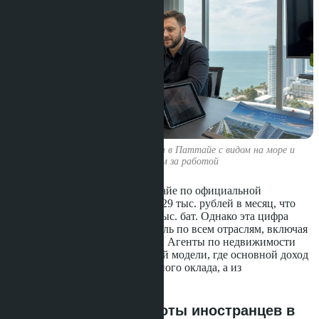
Офис агентства недвижимости в Паттайе с видом на море и
консультантом за работой
Средняя чистая зарплата в Паттайе по официальной
статистике составляет около 29,29 тыс. рублей в месяц, что
эквивалентно примерно 25-30 тыс. бат. Однако эта цифра
отражает усреднённый показатель по всем отраслям, включая
сферу услуг, торговлю и туризм. Агенты по недвижимости
работают в принципиально иной модели, где основной доход
формируется не из фиксированного оклада, а из
комиссионных от сделок.
Легальные рамки работы иностранцев в