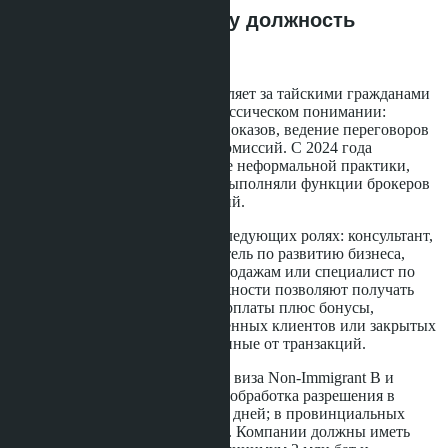
недвижимости: почему должность
определяет доход
Тайское законодательство оставляет за тайскими гражданами
работу брокера или агента в классическом понимании:
листинг объектов, проведение показов, ведение переговоров
и получение транзакционных комиссий. С 2024 года
государство усилило пресечение неформальной практики,
когда иностранцы фактически выполняли функции брокеров
без соответствующих разрешений.
Иностранцы могут работать в следующих ролях: консультант,
маркетинг-менеджер, руководитель по развитию бизнеса,
международный директор по продажам или специалист по
работе с инвесторами. Эти должности позволяют получать
доход в виде фиксированной зарплаты плюс бонусы,
привязанные к объёму привлечённых клиентов или закрытых
сделок, но не прямые комиссионные от транзакций.
Для легальной работы требуется виза Non-Immigrant B и
разрешение на работу. Обычная обработка разрешения в
Бангкоке занимает 7-10 рабочих дней; в провинциальных
офисах срок может увеличиться. Компании должны иметь