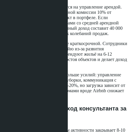
Некоторые агенты переключаются на управление арендой.
Доход формируется из ежемесячной комиссии 10% от
арендной платы за каждый объект в портфеле. Если
специалист управляет 20 объектами со средней арендной
ставкой 20 000 бат, его ежемесячный доход составит 40 000
бат без зависимости от сезонных колебаний продаж.
Долгосрочная аренда стабильнее краткосрочной. Сотрудники
компаний, переехавшие в Паттайю из-за развития
инфраструктурных проектов, арендуют жильё на 6-12
месяцев. Это снижает риски простоя объектов и делает доход
более предсказуемым.
Краткосрочная аренда требует больше усилий: управление
бронированиями, координация уборки, коммуникация с
гостями. Комиссия выше - до 15-20%, но загрузка зависит от
сезона, а конкуренция с платформами вроде Airbnb снижает
маржу.
Реальный пример: доход консультанта за
год
Консультант со средним уровнем активности закрывает 8-10