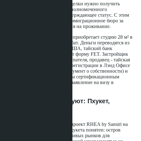
платежом. После оформления сделки нужно получить
сертификационное письмо от уполномоченного
государственного органа, подтверждающее статус. С этим
письмом можно обращаться в иммиграционное бюро за
годовым продлением разрешения на проживание.
Пример: покупатель из Москвы приобретает студию 28 м² в
проекте Once Pattaya за 3.6 млн бат. Деньги переводятся из
российского банка в долларах США, тайский банк
конвертирует их в баты и выдаёт форму FET. Застройщик
оформляет продажу на имя покупателя, продавец - тайская
компания Honour Group. После регистрации в Лэнд Офисе
покупатель получает Чанот (документ о собственности) и
обращается к Thailand Longstay за сертификационным
письмом. С письмом он подаёт заявление на визу в
иммиграционный офис.
Какие проекты участвуют: Пхукет,
Чиангмай, Паттайя
Первая площадка реализации - проект RHEA by Sansiri на
пляже Сурин, Пхукет. Выбор Пхукета понятен: остров
остаётся одним из самых устойчивых рынков для