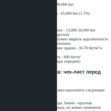
Transfer Fee (50% от 2%) - 30,000 бат
Stamp Duty - 15,000 бат
Итого расходы покупателя - 45,000 бат (1.5%)
Дополнительные расходы:
Юридическое сопровождение - 15,000-30,000 бат
(опционально, но рекомендуется)
Коммунальные платежи - нужно закрыть задолженность
продавца перед переоформлением
Общие взносы на содержание здания - 30-70 бат/м² в
месяц
Фонд капитального ремонта - 600 бат/м²
(единовременный платеж при передаче)
Юридическая проверка: чек-лист перед
покупкой
Перед подписанием договора нужно выполнить следующие
шаги:
Проверить статус девелопера. Sansiri - крупная
публичная компания Таиланда, но важно проверить