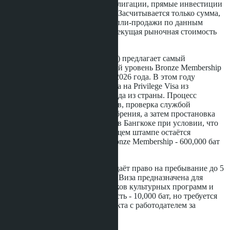
Таиланд - в государственные облигации, прямые инвестиции
в компании или недвижимость. Засчитывается только сумма,
зафиксированная в договоре купли-продажи по данным
земельного департамента, а не текущая рыночная стоимость
объекта.
Thailand Privilege Card (Elite Visa) предлагает самый
предсказуемый вариант. Входной уровень Bronze Membership
(5 лет) продлён до конца марта 2026 года. В этом году
появилась возможность перехода на Privilege Visa из
туристического статуса без выезда из страны. Процесс
выглядит так: подача документов, проверка службой
безопасности, оплата после одобрения, а затем простановка
визы в иммиграционном офисе в Бангкоке при условии, что
на момент простановки на текущем штампе остаётся
достаточно дней. Стоимость Bronze Membership - 600,000 бат
на 5 лет.
Destination Thailand Visa (DTV) даёт право на пребывание до 5
лет с возможностью продления. Виза предназначена для
цифровых кочевников, участников культурных программ и
удалённых работников. Стоимость - 10,000 бат, но требуется
подтверждение дохода и контракта с работодателем за
пределами Таиланда.