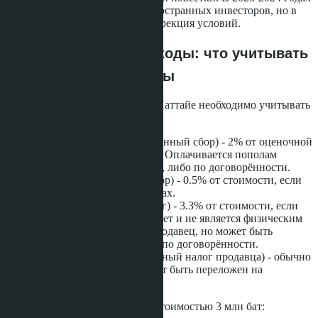
Таиланд активно привлекал иностранных инвесторов, но в
2026 году может произойти коррекция условий.
Дополнительные расходы: что учитывать
помимо цены квартиры
При покупке недвижимости в Паттайе необходимо учитывать
обязательные платежи:
Transfer Fee
(регистрационный сбор) - 2% от оценочной
или рыночной стоимости. Оплачивается пополам
покупателем и продавцом, либо по договорённости.
Stamp Duty
(гербовый сбор) - 0.5% от стоимости, если
не применяется Business Tax.
Business Tax
(бизнес-налог) - 3.3% от стоимости, если
продавец владел менее 5 лет и не является физическим
лицом. Обычно платит продавец, но может быть
переложен на покупателя по договорённости.
Withholding Tax
(подоходный налог продавца) - обычно
платит продавец, но может быть переложен на
покупателя.
Пример расчёта для квартиры стоимостью 3 млн бат: