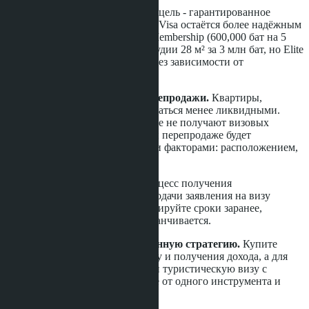
Сравнивайте с Elite Visa.
Если цель - гарантированное
долгосрочное пребывание, Elite Visa остаётся более надёжным
вариантом. Стоимость Bronze Membership (600,000 бат на 5
лет) сопоставима с покупкой студии 28 м² за 3 млн бат, но Elite
даёт немедленное оформление без зависимости от
недвижимости.
Учитывайте перспективы перепродажи.
Квартиры,
купленные для визы, могут оказаться менее ликвидными.
Покупатели на вторичном рынке не получают визовых
преимуществ, поэтому цена при перепродаже будет
определяться только рыночными факторами: расположением,
состоянием, инфраструктурой.
Готовьтесь к бюрократии.
Процесс получения
сертификационного письма и подачи заявления на визу
займёт несколько месяцев. Планируйте сроки заранее,
особенно если текущая виза заканчивается.
Рассматривайте комбинированную стратегию.
Купите
кондоминиум для сдачи в аренду и получения дохода, а для
проживания оформите DTV или туристическую визу с
продлением. Так вы не зависите от одного инструмента и
сохраняете гибкость.