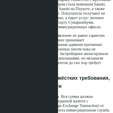
застройщиками - первым партнёром стала компания Sansiri,
владеющая проектами RHEA by Sansiri на Пхукете, а также
объектами в Чиангмае и Паттайе. Покупатели получают не
автоматический вид на жительство, а пакет услуг: визовое
сопровождение, fast-track в аэропорту Суварнабхуми,
приоритетное обслуживание в иммиграционных офисах.
Важный нюанс: право подать заявление не равно гарантии
одобрения. Окончательное решение принимает
иммиграционная служба, а детальные административные
процедуры выдачи сертификационных писем пока не
опубликованы в полном объёме. Застройщики анонсировали
партнёрства с профильными организациями, но механизм
выдачи подтверждающих документов до сих пор требует
уточнений.
Условия покупки: три жёстких требования,
которые нельзя обойти
Первое - происхождение средств. Вся сумма должна
поступить из-за границы в иностранной валюте с
оформлением формы FET (Foreign Exchange Transaction) от
тайского банка. Без этого документа иммиграционная служба