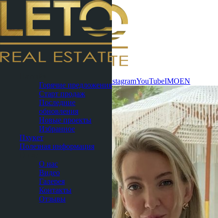
Связаться
Паттайя
сейчас
WhatsApp
Telegram
MAX
Instagram
YouTube
IMO
EN
Горячие предложения
Старт продаж
Последние
обновления
Новые проекты
Избранное
Пхукет
Полезная информация
О нас
О нас
Видео
Галерея
Контакты
Отзывы