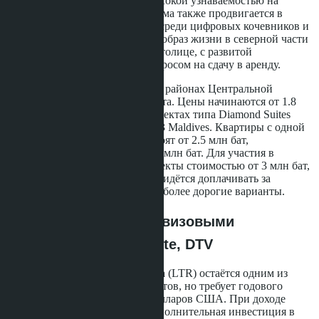
иностранных покупателей с высокой узнаваемостью на
международной арене. Программа также продвигается в
Чиангмае - популярном городе среди цифровых кочевников и
тех, кто ищет более спокойный образ жизни в северной части
страны, и в Паттайе - ближе к столице, с развитой
инфраструктурой и сильным спросом на сдачу в аренду.
В Паттайе участвуют проекты в районах Центральной
Паттайи, Джомтьена и Вонгамата. Цены начинаются от 1.8
млн бат за студии 28-30 м² в проектах типа Diamond Suites
Resort или Laguna Beach Resort 3 Maldives. Квартиры с одной
спальней площадью 34-35 м² стоят от 2.5 млн бат,
двухкомнатные 51-60 м² - от 3.5 млн бат. Для участия в
программе подходят только объекты стоимостью от 3 млн бат,
поэтому покупателям студий придётся доплачивать за
мебельный пакет или выбирать более дорогие варианты.
Сравнение с другими визовыми
программами: LTR, Elite, DTV
Долгосрочная резидентская виза (LTR) остаётся одним из
самых привлекательных вариантов, но требует годового
пассивного дохода от 80,000 долларов США. При доходе
ниже этой планки требуется дополнительная инвестиция в