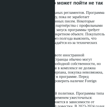
Риски программы: что может пойти не так
Первый риск - отсутствие детальных регламентов. Программа
не может работать в полную силу, пока не заработает
механизм выдачи сертификационных писем. Некоторые
застройщики уже анонсировали партнёрства с профильными
организациями, но фактический запуск программы требует
осторожности и проверки на конкретном объекте. Покупатель
может заплатить 3 млн бат, а через полгода выяснить, что
сертификационное письмо не выдаётся из-за технических
проблем.
Второй риск - ограничения по квоте иностранной
собственности. В Таиланде иностранцы обычно могут
приобретать кондоминиумы в свободной собственности, но
доля иностранной собственности в комплексе не должна
превышать 49%. Если квота исчерпана, покупка невозможна,
даже если застройщик участвует в программе. Перед
подписанием договора нужно проверить наличие Foreign
Quota в здании.
Третий риск - изменение визовой политики. Программы типа
"виза через покупку" могут со временем ужесточаться:
правительственная политика меняется в зависимости от
макроэкономики и политической повестки. В 2023-2024 годах