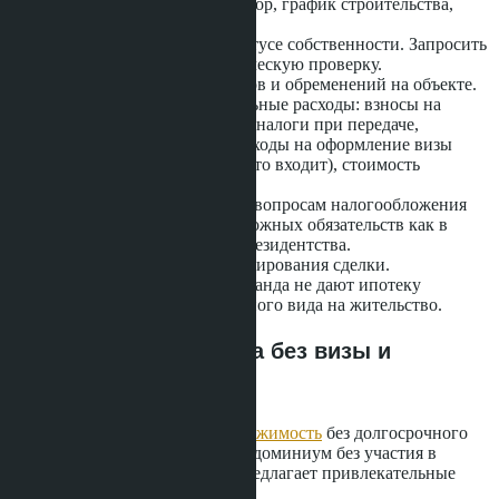
конкретный проект: договор, график строительства,
разрешения.
Убедиться в правовом статусе собственности. Запросить
title deed (Чанот) и юридическую проверку.
Проверить наличие залогов и обременений на объекте.
Уточнить все дополнительные расходы: взносы на
обслуживание комплекса, налоги при передаче,
возможные комиссии, расходы на оформление визы
(какая часть бесплатна и что входит), стоимость
обслуживания жилья.
Проконсультироваться по вопросам налогообложения
доходов от аренды и возможных обязательств как в
Таиланде, так и в стране резидентства.
Изучить варианты финансирования сделки.
Большинство банков Таиланда не дают ипотеку
иностранцам без постоянного вида на жительство.
Альтернатива: покупка без визы и
управление арендой
Если цель -
инвестиции в недвижимость
без долгосрочного
проживания, можно купить кондоминиум без участия в
визовой программе. Паттайя предлагает привлекательные
возможности для инвестиций: