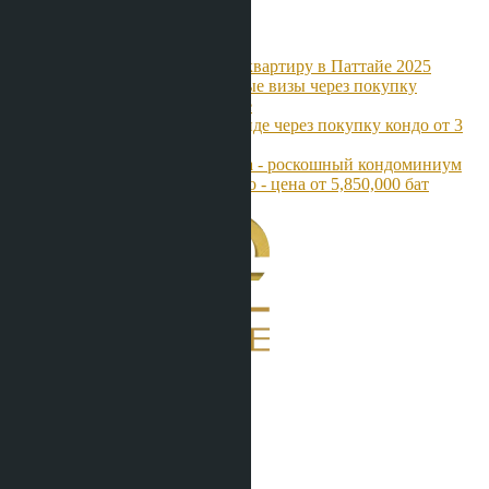
Источники
Thavorn Asia: Как купить квартиру в Паттайе 2025
Aparto Estate: Долгосрочные визы через покупку
недвижимости в Таиланде
HataMatata: ВНЖ в Таиланде через покупку кондо от 3
миллионов бат
Keller Henson: Once Pattaya - роскошный кондоминиум
InterThai: Tait Pattaya Condo - цена от 5,850,000 бат