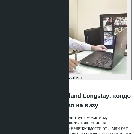
Denis Babushkin
·
16.04.2026
Новая программа Thailand Longstay: кондо
от 3 млн бат даёт право на визу
С конца 2025 года в Таиланде действует механизм,
позволяющий иностранцам подавать заявление на
долгосрочную визу при покупке недвижимости от 3 млн бат.
Программа запущена Thailand Longstay совместно с крупными