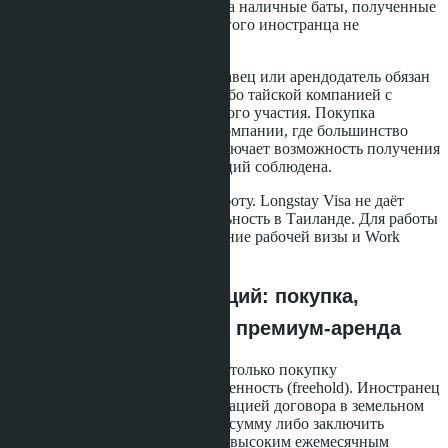
не примет заявление. Покупка за наличные баты, полученные
в Таиланде, или перевод от другого иностранца не
засчитываются.
Второе - статус продавца. Продавец или арендодатель обязан
быть гражданином Таиланда либо тайской компанией с
ограниченной долей иностранного участия. Покупка
квартиры у иностранца или у компании, где большинство
акционеров - нерезиденты, исключает возможность получения
визы, даже если сумма инвестиций соблюдена.
Третье - отсутствие права на работу. Longstay Visa не даёт
разрешения на трудовую деятельность в Таиланде. Для работы
потребуется отдельное оформление рабочей визы и Work
Permit.
Три варианта инвестиций: покупка,
долгосрочная аренда, премиум-аренда
Программа предусматривает не только покупку
кондоминиума в полную собственность (freehold). Иностранец
может арендовать дом с регистрацией договора в земельном
департаменте на сопоставимую сумму либо заключить
премиальный договор аренды с высоким ежемесячным