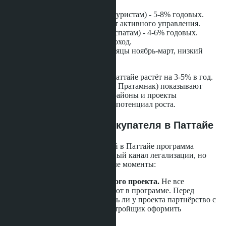
Краткосрочная аренда
(туристам) - 5-8% годовых.
Высокий доход, но требует активного управления.
Долгосрочная аренда
(экспатам) - 4-6% годовых.
Стабильный пассивный доход.
Сезонность
- пиковые месяцы ноябрь-март, низкий
сезон май-сентябрь.
Исторически недвижимость в Паттайе растёт на 3-5% в год.
Престижные районы (Вонгамат, Пратамнак) показывают
более стабильный рост. Новые районы и проекты
инфраструктуры дают больший потенциал роста.
Что это значит для покупателя в Паттайе
Для русскоязычных покупателей в Паттайе программа
Thailand Longstay открывает новый канал легализации, но
требует осторожности. Ключевые моменты:
Проверяйте участие конкретного проекта.
Не все
застройщики в Паттайе участвуют в программе. Перед
покупкой уточните у агента, есть ли у проекта партнёрство с
Thailand Longstay и готов ли застройщик оформить
сертификационное письмо.