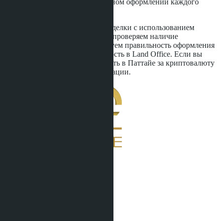
реальна, но только при правильном оформлении каждого
шага.
Наша компания сопровождает сделки с использованием
криптовалюты с 2024 года. Мы проверяем наличие
иностранной квоты, контролируем правильность оформления
FET и регистрируем собственность в Land Office. Если вы
планируете купить недвижимость в Паттайе за криптовалюту
- свяжитесь с нами для консультации.