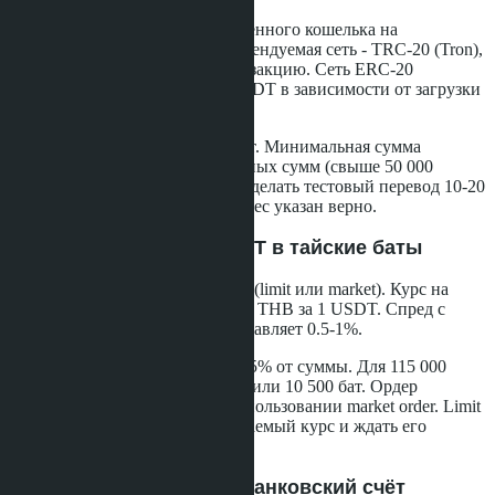
Вы отправляете USDT с собственного кошелька на
депозитный адрес Bitkub. Рекомендуемая сеть - TRC-20 (Tron),
комиссия около 1 USDT за транзакцию. Сеть ERC-20
(Ethereum) дороже - до 15-25 USDT в зависимости от загрузки
сети.
Зачисление занимает 5-30 минут. Минимальная сумма
депозита - 100 USDT. Для крупных сумм (свыше 50 000
USDT) рекомендуется сначала сделать тестовый перевод 10-20
USDT, чтобы убедиться, что адрес указан верно.
Шаг 5: Конвертация USDT в тайские баты
Через торговый ордер на бирже (limit или market). Курс на
апрель 2026 года - около 36.5-37 THB за 1 USDT. Спред с
международными биржами составляет 0.5-1%.
Комиссия Bitkub на сделку - 0.25% от суммы. Для 115 000
USDT это примерно 287 USDT или 10 500 бат. Ордер
исполняется мгновенно при использовании market order. Limit
order позволяет установить желаемый курс и ждать его
достижения.
Шаг 6: Вывод батов на банковский счёт