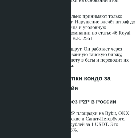
последующей регистрацией сделки на основании этой
транзакции - запрещён.
Все тайские девелоперы официально принимают только
тайские баты на банковский счёт. Нарушение влечёт штраф до
500 000 бат для юридического лица и уголовную
ответственность для директора компании по статье 46 Royal
Decree on Digital Asset Businesses B.E. 2561.
Но это не закрывает крипто-маршрут. Он работает через
промежуточный шаг: лицензированную тайскую биржу,
которая конвертирует криптовалюту в баты и переводит их
застройщику законным способом.
Пошаговая схема покупки кондо за
криптовалюту в Паттайе
Шаг 1: Покупка USDT через P2P в России
Вы приобретаете USDT через P2P-площадки на Bybit, OKX
или через OTC-обменники в Москве и Санкт-Петербурге.
Курс в апреле 2026 года - 90-95 рублей за 1 USDT. Это
рыночный курс плюс спред 1.5-3%.