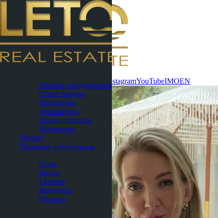
Связаться
Паттайя
сейчас
WhatsApp
Telegram
MAX
Instagram
YouTube
IMO
EN
Горячие предложения
Старт продаж
Последние
обновления
Новые проекты
Избранное
Пхукет
Полезная информация
О нас
О нас
Видео
Галерея
Контакты
Отзывы