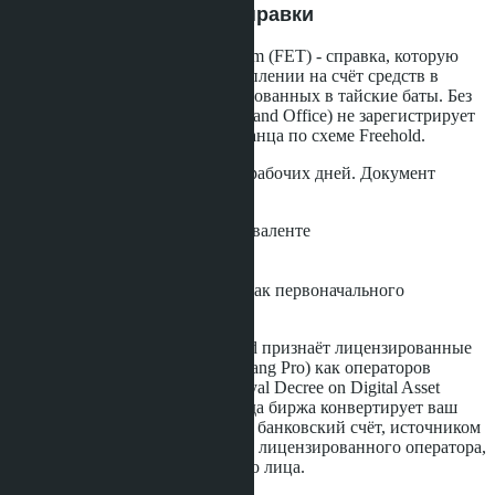
Шаг 8: Получение FET-справки
Foreign Exchange Transaction Form (FET) - справка, которую
тайский банк выдаёт при поступлении на счёт средств в
иностранной валюте, конвертированных в тайские баты. Без
FET Земельный Департамент (Land Office) не зарегистрирует
право собственности на иностранца по схеме Freehold.
Банк выдаёт FET в течение 3-5 рабочих дней. Документ
содержит:
Сумму в долларовом эквиваленте
Сумму в тайских батах
Цель платежа
Реквизиты биржи Bitkub как первоначального
источника средств
Важный нюанс: Bank of Thailand признаёт лицензированные
криптобиржи (Bitkub, Orbix, Satang Pro) как операторов
цифровых активов в рамках Royal Decree on Digital Asset
Businesses B.E. 2561 (2018). Когда биржа конвертирует ваш
USDT в баты и переводит их на банковский счёт, источником
средств считается транзакция от лицензированного оператора,
а не криптокошелёк физического лица.