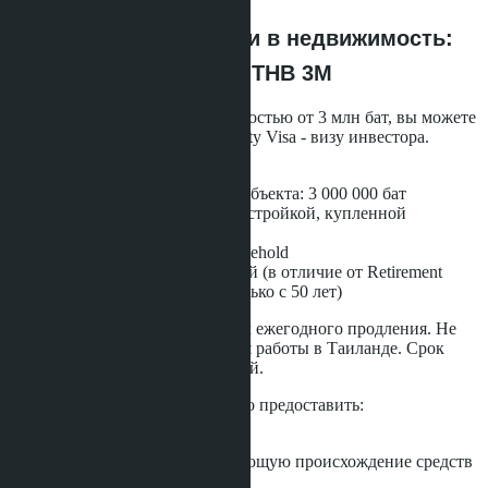
Виза через инвестиции в недвижимость:
Thailand Property Visa THB 3M
Если вы покупаете кондо стоимостью от 3 млн бат, вы можете
подать заявку на Thailand Property Visa - визу инвестора.
Условия:
Минимальная стоимость объекта: 3 000 000 бат
Объект должен быть новостройкой, купленной
напрямую у застройщика
Право собственности - Freehold
Возраст покупателя: любой (в отличие от Retirement
Visa, которая доступна только с 50 лет)
Виза выдаётся на 1 год с правом ежегодного продления. Не
требует наличия Work Permit для работы в Таиланде. Срок
рассмотрения заявки - 30-45 дней.
Для получения визы необходимо предоставить:
Чанот на ваше имя
FET-справку, подтверждающую происхождение средств
из-за рубежа