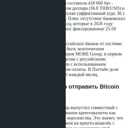
сравнению со SWIFT-переводом составила 418 000 бат -
разница между банковским курсом доллара (36.8 THB/USD) и
курсом P2P-покупки USDT в Москве (эффективный курс 38.1
THB/USD после всех комиссий). Плюс отсутствие банковских
сборов за международный перевод, которые в 2026 году
достигают 0.5-1.5% от суммы плюс фиксированные 25-50
USD.
После массового отключения российских банков от системы
SWIFT криптовалюта перестала быть экзотическим
инструментом. По данным брокеров MORE Group, в первом
квартале 2026 года около 35% сделок с российскими
покупателями на Пхукете прошли с использованием
криптовалюты на одном из этапов оплаты. В Паттайе доля
меньше - около 22-25%, но растёт каждый месяц.
Почему нельзя просто отправить Bitcoin
застройщику
Банк Таиланда 23 марта 2022 года выпустил совместный с
SEC Thailand запрет на использование криптовалюты как
средства платежа на территории королевства. Это значит, что
прямой приём USDT застройщиком на крипто-кошелёк с