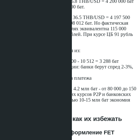
SWIFT: 114 130 USD по курсу 36.8 THB/USD = 4 200 000 бат
+ комиссии 13 800 бат = 4 213 800 бат.
Крипта: 115 000 USDT по курсу 36.5 THB/USD = 4 197 500
бат + комиссии 10 512 бат = 4 208 012 бат. Но фактическая
стоимость покупки USDT в рублях эквивалентна 115 000
USD × 92 рубля = 10 580 000 рублей. При курсе ЦБ 91 рубль
это 116 264 USD.
Реальная экономия складывается из:
Разница в комиссиях: 13 800 - 10 512 = 3 288 бат
Разница в курсе конвертации: банки берут спред 2-3%,
криптобиржи - 0.5-1%
Отсутствие риска возврата платежа
Общая экономия при покупке за 4.2 млн бат - от 80 000 до 150
000 бат в зависимости от текущих курсов P2P и банковских
спредов. Для объектов стоимостью 10-15 млн бат экономия
достигает 300-500 тысяч бат.
Юридические риски и как их избежать
Риск 1: Неправильное оформление FET