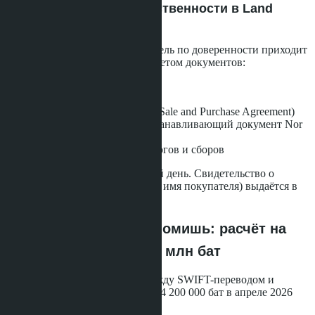
Шаг 9: Регистрация собственности в Land
Office
Покупатель или его представитель по доверенности приходит
в Земельный Департамент с пакетом документов:
Загранпаспорт
FET-справка
Договор купли-продажи (Sale and Purchase Agreement)
Чанот продавца (правоустанавливающий документ Nor
Sor 4)
Квитанции об оплате налогов и сборов
Регистрация занимает 1 рабочий день. Свидетельство о
собственности (новый Чанот на имя покупателя) выдаётся в
тот же день.
Сколько реально экономишь: расчёт на
примере студии за 4.2 млн бат
Давайте посчитаем разницу между SWIFT-переводом и
криптой для покупки студии за 4 200 000 бат в апреле 2026
года.