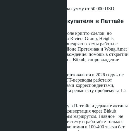
Договор купли-продажи
Медицинскую страховку на сумму от 50 000 USD
Что это значит для покупателя в Паттайе
Паттайя отстаёт от Пхукета по доле крипто-сделок, но
ситуация меняется. Застройщики Riviera Group, Heights
Holdings, Raimon Land активно внедряют схемы работы с
Bitkub. Несколько проектов в районе Пратамнак и Wong Amat
уже предлагают пакетное сопровождение: помощь в открытии
банковского счёта, регистрация на Bitkub, сопровождение
сделки до получения FET.
Для российских покупателей криптовалюта в 2026 году - не
экзотика, а необходимость. SWIFT-переводы работают
нестабильно, блокируются банками-корреспондентами,
задерживаются на недели. Крипта решает эту проблему за 1-2
дня.
Если вы рассматриваете покупку в Паттайе и держите активы
в USDT, Bitcoin или Ethereum - конвертация через Bitkub
станет самым быстрым и дешёвым маршрутом. Главное - не
пытайтесь обойти банковскую систему и работайте только с
лицензированными биржами. Экономия в 100-400 тысяч бат