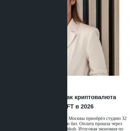
Ravshana Umarbaeva
·
08.06.2026
Реальная экономия: как криптовалюта
решает проблему SWIFT в 2026
Весной 2026 года покупатель из Москвы приобрёл студию 32
м² в районе Пратамнак за 4.2 млн бат. Оплата прошла через
конвертацию USDT на бирже Bitkub. Итоговая экономия по