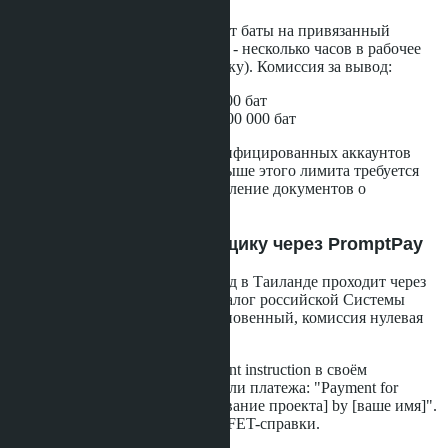
Bitkub автоматически отправляет баты на привязанный
банковский счёт. Срок перевода - несколько часов в рабочее
время (с 9:00 до 16:00 по Бангкоку). Комиссия за вывод:
10 бат - для сумм до 100 000 бат
25 бат - для сумм свыше 100 000 бат
Дневной лимит вывода для верифицированных аккаунтов
KYC-2 - 2 млн бат. Для сумм свыше этого лимита требуется
верификация KYC-3 (предоставление документов о
происхождении средств).
Шаг 7: Перевод застройщику через PromptPay
Внутренний банковский перевод в Таиланде проходит через
систему PromptPay - тайский аналог российской Системы
быстрых платежей. Перевод мгновенный, комиссия нулевая
для сумм до 5 млн бат.
Покупатель подписывает payment instruction в своём
отделении банка с указанием цели платежа: "Payment for
condominium unit [номер] at [название проекта] by [ваше имя]".
Это необходимо для получения FET-справки.