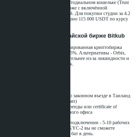
Хранение - в собственном некастодиальном кошельке (Trust
Wallet, Ledger, Trezor) или на бирже с включённой
двухфакторной аутентификацией. Для покупки студии за 4.2
млн бат вам понадобится примерно 115 000 USDT по курсу
36.5 THB за доллар.
Шаг 2: Регистрация на тайской бирже Bitkub
Bitkub.com - крупнейшая лицензированная криптобиржа
Таиланда с долей рынка более 75%. Альтернативы - Orbix,
Satang Pro, но Bitkub предпочтительнее из-за ликвидности и
скорости обработки FET-справок.
Верификация включает:
Загранпаспорт
Селфи с паспортом
Иммиграционный штамп о законном въезде в Таиланд
(виза или безвизовый штамп)
Тайский адрес - договор аренды или certificate of
residence из иммиграционного офиса
Срок верификации при первом подключении - 5-10 рабочих
дней. Без верификации уровня KYC-2 вы не сможете
выводить суммы свыше 100 000 бат в день.