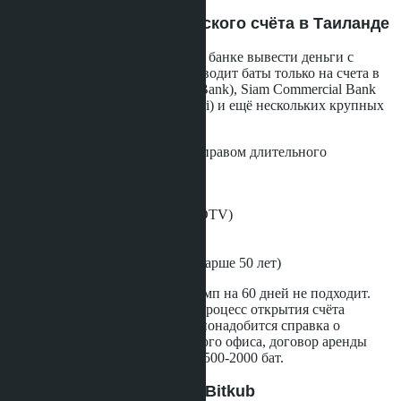
Шаг 3: Открытие банковского счёта в Таиланде
Без банковского счёта в тайском банке вывести деньги с
Bitkub невозможно. Биржа переводит баты только на счета в
Bangkok Bank, Kasikornbank (KBank), Siam Commercial Bank
(SCB), Bank of Ayudhya (Krungsri) и ещё нескольких крупных
банках.
Открытие счёта требует визы с правом длительного
пребывания:
Thailand LTR Visa
Destination Thailand Visa (DTV)
Thai Elite Visa
Work Permit
Retirement Visa (для лиц старше 50 лет)
Туристический безвизовый штамп на 60 дней не подходит.
Большинство банков откажут. Процесс открытия счёта
занимает 2-4 рабочих дня. Вам понадобится справка о
резидентстве из иммиграционного офиса, договор аренды
жилья и минимальный депозит 500-2000 бат.
Шаг 4: Депозит USDT на Bitkub