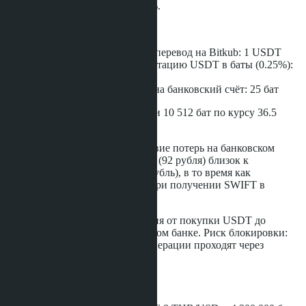
рубль. Переплата за USDT: 1.1%.
Комиссии:
Комиссия сети TRC-20 за перевод на Bitkub: 1 USDT
Комиссия Bitkub за конвертацию USDT в баты (0.25%):
287 USDT
Комиссия за вывод батов на банковский счёт: 25 бат
Общие комиссии: 288 USDT или 10 512 бат по курсу 36.5
THB/USD.
Выгода криптовалюты: отсутствие потерь на банковском
курсе. Курс P2P-покупки USDT (92 рубля) близок к
рыночному курсу доллара (91 рубль), в то время как
банковский курс конвертации при получении SWIFT в
Таиланде всегда хуже на 2-3%.
Срок зачисления: 1-2 рабочих дня от покупки USDT до
получения батов на счёт в тайском банке. Риск блокировки:
минимальный, поскольку все операции проходят через
лицензированную биржу.
Итоговая разница