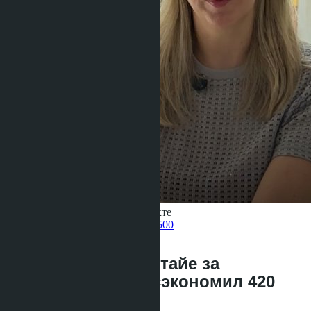
Получить информацию об объекте
Pelmeneva Anastasia
+66 80 006 4500
назад
Купил кондо в Паттайе за
криптовалюту — сэкономил 420
тыс бат в 2026