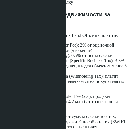
не стоит риска потерять всю сделку.
Налоги при покупке недвижимости за
криптовалюту
При регистрации собственности в Land Office вы платите:
Трансферный сбор (Transfer Fee): 2% от оценочной
стоимости или цены сделки (что выше)
Гербовый сбор (Stamp Duty): 0.5% от цены сделки
Специальный бизнес-налог (Specific Business Tax): 3.3%
от цены сделки - если продавец владел объектом менее 5
лет
Налог на прирост капитала (Withholding Tax): платит
продавец, но иногда перекладывается на покупателя по
договорённости
Обычно покупатель платит Transfer Fee (2%), продавец -
остальные налоги. Для студии за 4.2 млн бат трансферный
сбор составит 84 000 бат.
Важно: налоги рассчитываются от суммы сделки в батах,
указанной в договоре купли-продажи. Способ оплаты (SWIFT
или криптовалюта) на размер налогов не влияет.