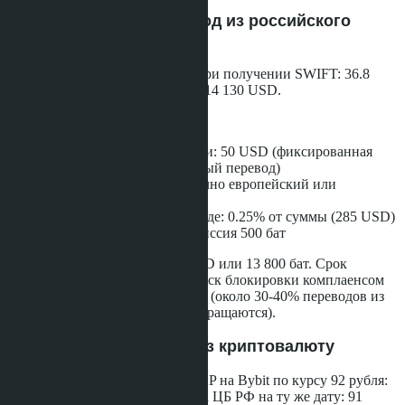
Вариант 1: SWIFT-перевод из российского
банка
Курс доллара в тайском банке при получении SWIFT: 36.8
THB/USD. Сумма к переводу: 114 130 USD.
Комиссии:
Банк-отправитель в России: 50 USD (фиксированная
комиссия за международный перевод)
Банк-корреспондент (обычно европейский или
азиатский): 25-40 USD
Банк-получатель в Таиланде: 0.25% от суммы (285 USD)
плюс фиксированная комиссия 500 бат
Общие комиссии: около 375 USD или 13 800 бат. Срок
перевода: 5-10 рабочих дней. Риск блокировки комплаенсом
банка-корреспондента: высокий (около 30-40% переводов из
России задерживаются или возвращаются).
Вариант 2: Покупка через криптовалюту
Покупка 115 000 USDT через P2P на Bybit по курсу 92 рубля:
10 580 000 рублей. Курс доллара ЦБ РФ на ту же дату: 91