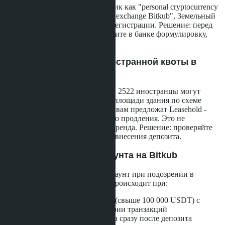
Если банк укажет в FET источник как "personal cryptocurrency
wallet", а не "licensed digital asset exchange Bitkub", Земельный
Департамент может отказать в регистрации. Решение: перед
выводом средств с биржи уточните в банке формулировку,
которая будет указана в FET.
Риск 2: Превышение иностранной квоты в
здании
По закону Condominium Act B.E. 2522 иностранцы могут
владеть не более 49% от общей площади здания по схеме
Freehold. Если квота исчерпана, вам предложат Leasehold -
аренду на 30 лет с возможностью продления. Это не
собственность, а долгосрочная аренда. Решение: проверяйте
наличие иностранной квоты до внесения депозита.
Риск 3: Блокировка аккаунта на Bitkub
Биржа может заблокировать аккаунт при подозрении в
отмывании денег. Обычно это происходит при:
Депозите крупной суммы (свыше 100 000 USDT) с
нового кошелька без истории транзакций
Попытке вывести средства сразу после депозита