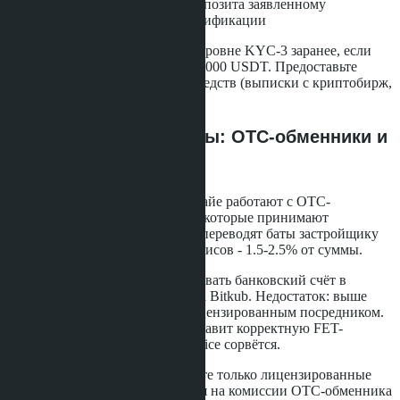
Несоответствии суммы депозита заявленному
источнику дохода при верификации
Решение: верифицируйтесь на уровне KYC-3 заранее, если
планируете операции свыше 50 000 USDT. Предоставьте
документы о происхождении средств (выписки с криптобирж,
история P2P-сделок).
Альтернативные схемы: OTC-обменники и
прямая конвертация
Некоторые застройщики в Паттайе работают с OTC-
обменниками (over-the-counter), которые принимают
криптовалюту от покупателя и переводят баты застройщику
напрямую. Комиссия таких сервисов - 1.5-2.5% от суммы.
Преимущество: не нужно открывать банковский счёт в
Таиланде и регистрироваться на Bitkub. Недостаток: выше
комиссия и риск работы с нелицензированным посредником.
Если OTC-обменник не предоставит корректную FET-
справку, регистрация в Land Office сорвётся.
Наша рекомендация: используйте только лицензированные
биржи (Bitkub, Orbix). Экономия на комиссии OTC-обменника