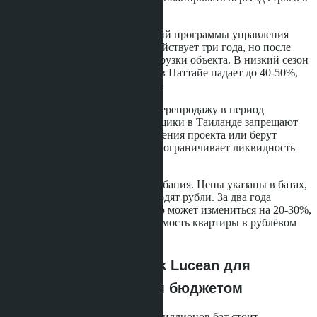
декабрю 2028 года.
Второй риск - изменение условий программы управления
арендой. Гарантия дохода 6% действует три года, но после
этого доходность зависит от загрузки объекта. В низкий сезон
(май-октябрь) загрузка квартир в Паттайе падает до 40-50%,
что снижает фактический доход.
Третий риск - ограничения на перепродажу в период
строительства. Многие застройщики в Таиланде запрещают
перепродажу квартир до завершения проекта или берут
комиссию 5-10% от сделки. Это ограничивает ликвидность
актива на ранних этапах.
Четвёртый риск - курсовые колебания. Цены указаны в батах,
но покупатели из России переводят рубли. За два года
строительства курс бата к рублю может измениться на 20-30%,
что увеличит фактическую стоимость квартиры в рублёвом
эквиваленте.
Альтернативы Skypark Lucean для
покупателей с разным бюджетом
Покупателям с бюджетом до 5 миллионов бат стоит