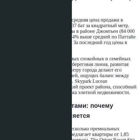
на 3,7% за год
По данным
Thailand Real Estate
, средняя цена продажи в
Skypark Lucean составляет 146 937 бат за квадратный метр.
Это на 74,9% выше средней цены в районе Джомтьен (84 000
бат за квадратный метр) и на 71,4% выше средней по Паттайе
(85 714 бат за квадратный метр). За последний год цены в
проекте выросли на 3,7%.
Джомтьен остаётся одним из самых спокойных и семейных
районов Паттайи. Протяжённая береговая линия, развитая
инфраструктура и близость к центру города делают его
привлекательным для покупателей, ищущих баланс между
активной жизнью и уединением. Skypark Lucean
позиционируется как флагманский проект района, способный
изменить облик локального рынка элитной недвижимости.
Сравнение с конкурентами: почему
Skypark Lucean выделяется
В районе Джомтьен работают несколько премиальных
проектов. Paradise Park Condo предлагает квартиры от 1,85
миллиона бат (35,5 квадратных метров), The Orient Resort Spa -