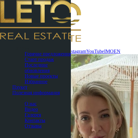
Связаться
Паттайя
сейчас
WhatsApp
Telegram
MAX
Instagram
YouTube
IMO
EN
Горячие предложения
Старт продаж
Последние
обновления
Новые проекты
Избранное
Пхукет
Полезная информация
О нас
О нас
Видео
Галерея
Контакты
Отзывы