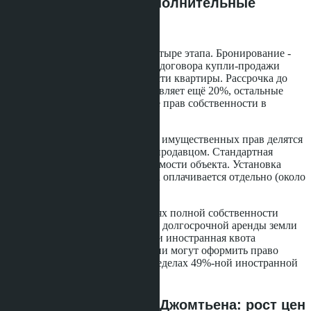
Условия оплаты и дополнительные
расходы
Платёжный план разделён на четыре этапа. Бронирование -
100 тысяч бат. При подписании договора купли-продажи
покупатель вносит 20% стоимости квартиры. Рассрочка до
завершения строительства составляет ещё 20%, остальные
60% оплачиваются при передаче прав собственности в
декабре 2028 года.
Налоги и сборы за регистрацию имущественных прав делятся
поровну между покупателем и продавцом. Стандартная
ставка - 2% от кадастровой стоимости объекта. Установка
счётчиков воды и электричества оплачивается отдельно (около
10-15 тысяч бат).
Квартиры продаются на условиях полной собственности
(freehold) для тайских граждан и долгосрочной аренды земли
(leasehold) для иностранцев, если иностранная квота
исчерпана. Покупатели из России могут оформить право
собственности на своё имя в пределах 49%-ной иностранной
квоты здания.
Рынок недвижимости Джомтьена: рост цен