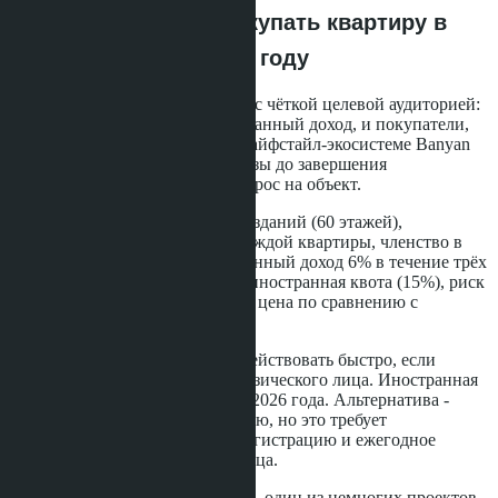
Выводы: стоит ли покупать квартиру в
Skypark Lucean в 2026 году
Skypark Lucean Jomtien - проект с чёткой целевой аудиторией:
инвесторы, ищущие гарантированный доход, и покупатели,
ценящие доступ к глобальной лайфстайл-экосистеме Banyan
Group. Продажи 42% первой фазы до завершения
строительства подтверждают спрос на объект.
Преимущества проекта: высота зданий (60 этажей),
панорамные виды на море из каждой квартиры, членство в
The Sanctuary Club, гарантированный доход 6% в течение трёх
лет. Недостатки: ограниченная иностранная квота (15%), риск
задержки сроков сдачи, высокая цена по сравнению с
конкурентами в Джомтьене.
Покупателям из России стоит действовать быстро, если
планируется покупка на имя физического лица. Иностранная
квота может закрыться к концу 2026 года. Альтернатива -
покупка через тайскую компанию, но это требует
дополнительных расходов на регистрацию и ежегодное
обслуживание юридического лица.
Для инвесторов Skypark Lucean - один из немногих проектов