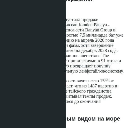
строительства
Компания Lunique Real Estate запустила продажи
премиального проекта Skypark Lucean Jomtien Pattaya -
первого брендированного резиденса сети Banyan Group в
районе Джомтьен. Проект стоимостью 7,5 миллиарда бат уже
привлёк покупателей: по состоянию на апрель 2026 года
реализовано 42% квартир первой фазы, хотя завершение
строительства запланировано только на декабрь 2028 года.
Ключевая особенность - эксклюзивное членство в The
Sanctuary Club от Banyan Group с привилегиями в 91 отеле и
спа-центре в 18 странах мира, что превращает покупку
квартиры в инвестицию в глобальную лайфстайл-экосистему.
Квота на иностранное владение составляет всего 15% от
общего числа юнитов. Это означает, что из 1487 квартир в
трёх башнях для покупателей без тайского гражданства
доступно около 223 объектов. Учитывая темпы продаж,
иностранная квота может закрыться до окончания
строительства.
Три башни с панорамным видом на море
из каждой квартиры