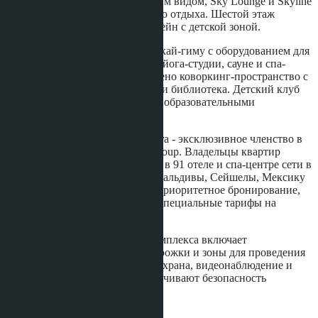
инфинити-бассейн с панорамным видом, Sky Lounge и Skyline
Sunset Garden - сад для вечернего отдыха. Шестой этаж
включает дополнительный бассейн с детской зоной.
Резиденты получают доступ к скай-гиму с оборудованием для
кардио- и силовых тренировок, йога-студии, сауне и спа-
центру. Для работы предусмотрено коворкинг-пространство с
высокоскоростным интернетом и библиотека. Детский клуб
оборудован игровыми зонами и образовательными
материалами.
Основное преимущество проекта - эксклюзивное членство в
The Sanctuary Club от Banyan Group. Владельцы квартир
получают скидки и привилегии в 91 отеле и спа-центре сети в
18 странах, включая Таиланд, Мальдивы, Сейшелы, Мексику
и Китай. Программа включает приоритетное бронирование,
комплименты при заселении и специальные тарифы на
проживание.
Благоустроенная территория комплекса включает
ландшафтные сады, беговые дорожки и зоны для проведения
мероприятий. Круглосуточная охрана, видеонаблюдение и
чиповая система доступа обеспечивают безопасность
резидентов.