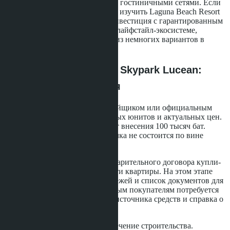
партнёрства с международными гостиничными сетями. Если
приоритет - доступность, лучше изучить Laguna Beach Resort
или Paradise Park. Если цель - инвестиция с гарантированным
доходом и доступ к глобальной лайфстайл-экосистеме,
Skypark Lucean остаётся одним из немногих вариантов в
Паттайе.
Как купить квартиру в Skypark Lucean:
пошаговая инструкция
Первый шаг - связаться с застройщиком или официальным
агентом для уточнения доступных юнитов и актуальных цен.
Бронирование квартиры требует внесения 100 тысяч бат.
Деньги возвращаются, если сделка не состоится по вине
застройщика.
Второй шаг - подписание предварительного договора купли-
продажи и оплата 20% стоимости квартиры. На этом этапе
покупатель получает план платежей и список документов для
оформления сделки. Иностранным покупателям потребуется
загранпаспорт, подтверждение источника средств и справка о
переводе денег из-за рубежа.
Третий шаг - рассрочка 20% в течение строительства.