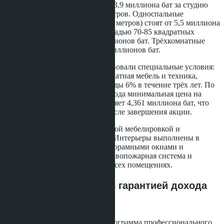
пентхаусы. Начальная цена - от 3,9 миллиона бат за студию
площадью 28-35 квадратных метров. Односпальные
апартаменты (45-55 квадратных метров) стоят от 5,5 миллиона
бат. Двухспальные юниты площадью 70-85 квадратных
метров оцениваются от 12 миллионов бат. Трёхкомнатные
квартиры и пентхаусы - от 20 миллионов бат.
До конца июня 2025 года действовали специальные условия:
скидка до 1 миллиона бат, бесплатная мебель и техника,
гарантированный доход от аренды 6% в течение трёх лет. По
данным
Renthai
, в апреле 2026 года минимальная цена на
двухспальную квартиру составляет 4,361 миллиона бат, что
указывает на рост стоимости после завершения акции.
Все квартиры продаются с полной мебелировкой и
встроенной бытовой техникой. Интерьеры выполнены в
средиземноморском стиле с панорамными окнами и
просторными балконами. Противопожарная система и
датчики дыма установлены во всех помещениях.
Управление арендой с гарантией дохода
6% годовых
Для здания B предусмотрена программа профессионального