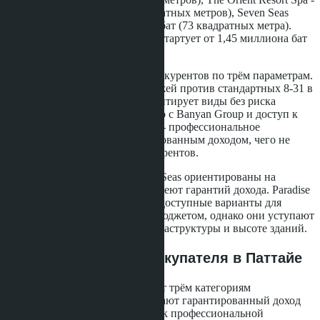
от 2,5 миллиона бат (34,5 квадратных метров), Seven Seas
Condo Resort - от 4,5 миллиона бат (73 квадратных метра).
Laguna Beach Resort 3 Maldives стартует от 1,45 миллиона бат
за студию 23 квадратных метра.
Skypark Lucean превосходит конкурентов по трём параметрам.
Первое - высота зданий (60 этажей против стандартных 8-31 в
соседних комплексах), что гарантирует виды без риска
застройки. Второе - партнёрство с Banyan Group и доступ к
глобальной сети отелей. Третье - профессиональное
управление арендой с гарантированным доходом, чего не
предлагают большинство конкурентов.
Проекты Laguna Beach и Seven Seas ориентированы на
туристическую аренду, но не имеют гарантий дохода. Paradise
Park и The Orient Resort - более доступные варианты для
покупателей с ограниченным бюджетом, однако они уступают
Skypark Lucean по уровню инфраструктуры и высоте зданий.
Что это значит для покупателя в Паттайе
Skypark Lucean Jomtien подходит трём категориям
покупателей. Инвесторы получают гарантированный доход
6% в течение трёх лет и доступ к профессиональной