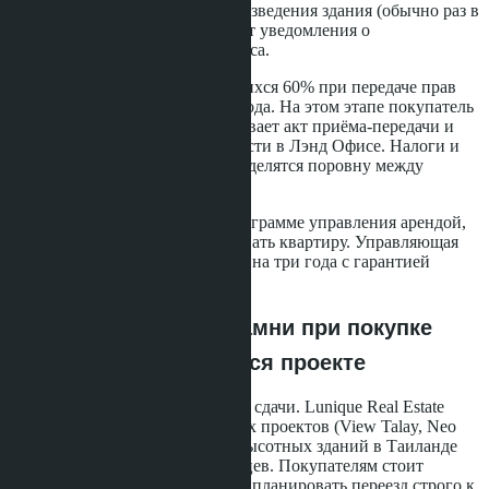
Платежи привязаны к этапам возведения здания (обычно раз в
квартал). Застройщик присылает уведомления о
необходимости очередного взноса.
Четвёртый шаг - оплата оставшихся 60% при передаче прав
собственности в декабре 2028 года. На этом этапе покупатель
осматривает квартиру, подписывает акт приёма-передачи и
регистрирует право собственности в Лэнд Офисе. Налоги и
сборы (около 2% от стоимости) делятся поровну между
покупателем и продавцом.
Пятый шаг - подключение к программе управления арендой,
если покупатель планирует сдавать квартиру. Управляющая
компания подписывает договор на три года с гарантией
дохода 6% годовых.
Риски и подводные камни при покупке
квартиры в строящемся проекте
Главный риск - задержка сроков сдачи. Lunique Real Estate
имеет опыт реализации крупных проектов (View Talay, Neo
Condo), однако строительство высотных зданий в Таиланде
часто затягивается на 6-12 месяцев. Покупателям стоит
закладывать запас времени и не планировать переезд строго к