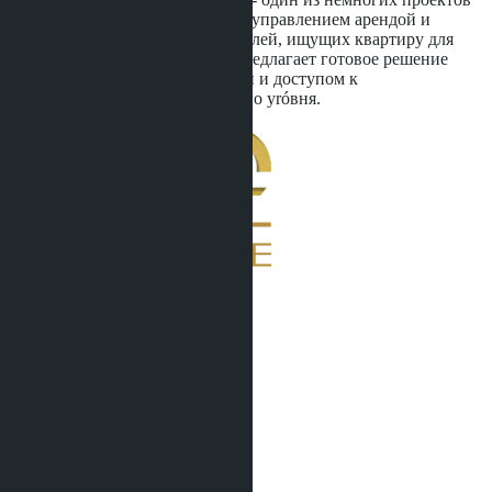
в Паттайе с профессиональным управлением арендой и
гарантией дохода. Для покупателей, ищущих квартиру для
личного проживания, проект предлагает готовое решение
"под ключ" с мебелью, техникой и доступом к
инфраструктуре международного уróвня.