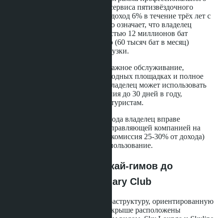
управления арендой с уровнем сервиса пятизвёздочного
отеля. Застройщик гарантирует доход 6% в течение трёх лет с
момента передачи квартиры. Это означает, что владелец
двухспальной квартиры стоимостью 12 миллионов бат
получит 720 тысяч бат ежегодно (60 тысяч бат в месяц)
независимо от фактической загрузки.
Программа включает послепродажное обслуживание,
маркетинг объекта на международных площадках и полное
управление бронированиями. Владелец может использовать
квартиру для личного проживания до 30 дней в году,
остальное время объект сдаётся туристам.
По окончании трёхлетнего периода владелец вправе
продолжить сотрудничество с управляющей компанией на
стандартных условиях (обычно комиссия 25-30% от дохода)
или забрать квартиру в личное пользование.
Инфраструктура: от скай-гимов до
членства в The Sanctuary Club
Skypark Lucean предлагает инфраструктуру, ориентированную
на современный лайфстайл. На крыше расположены