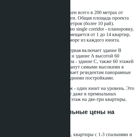
Skypark Lucean Jomtien расположен всего в 200 метрах от
береговой линии пляжа Джомтьен. Общая площадь проекта
превышает 16 000 квадратных метров (более 10 рай).
Застройщик реализует концепцию single corridor - планировку,
при которой на одном этаже размещается от 1 до 14 квартир,
что гарантирует прямой вид на море из каждого юнита.
Проект разделён на две фазы. Первая включает здание B
высотой 31 этаж (252 квартиры) и здание A высотой 60
этажей (647 квартир). Вторая фаза - здание C, также 60 этажей
и 588 юнитов. Все три башни станут самыми высокими в
районе Джомтьен, что обеспечивает резидентам панорамные
виды без риска перекрытия соседними постройками.
Пентхаусы занимают целый этаж - один юнит на уровень. Это
редкое решение для Паттайи, где даже в премиальных
проектах пентхаусы часто делят этаж на две-три квартиры.
Типы квартир и актуальные цены на
апрель 2026 года
В продаже представлены студии, квартиры с 1-3 спальнями и