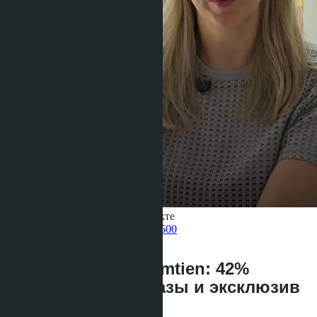
Получить информацию об объекте
Pelmeneva Anastasia
+66 80 006 4500
назад
Skypark Lucean Jomtien: 42%
продаж первой фазы и эксклюзив
Banyan Group