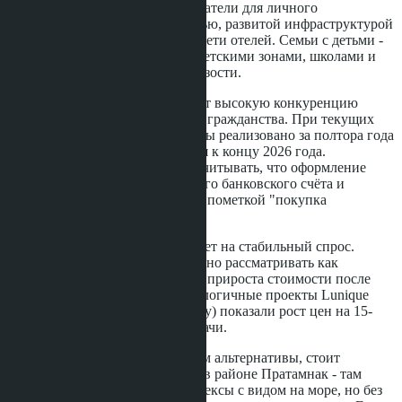
управляющей компании. Покупатели для личного
проживания - квартиру с мебелью, развитой инфраструктурой
и членством в международной сети отелей. Семьи с детьми -
спокойный район Джомтьен с детскими зонами, школами и
медицинскими центрами поблизости.
Иностранная квота 15% означает высокую конкуренцию
среди покупателей без тайского гражданства. При текущих
темпах продаж (42% первой фазы реализовано за полтора года
до сдачи) квота может закрыться к концу 2026 года.
Покупателям из России стоит учитывать, что оформление
сделки требует открытия тайского банковского счёта и
перевода средств из-за рубежа с пометкой "покупка
недвижимости".
Рост цен на 3,7% за год указывает на стабильный спрос.
Квартиры в Skypark Lucean можно рассматривать как
защитный актив с потенциалом прироста стоимости после
завершения строительства. Аналогичные проекты Lunique
Real Estate (например, View Talay) показали рост цен на 15-
20% в первые два года после сдачи.
Покупателям, рассматривающим альтернативы, стоит
обратить внимание на проекты в районе Пратамнак - там
также строятся высотные комплексы с видом на море, но без