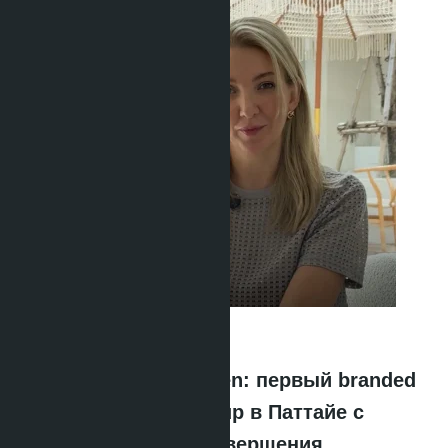
Anastasia Buajan
·
27.04.2026
Skypark Lucean Jomtien: первый branded
residence Banyan Group в Паттайе с
продажами 42% до завершения