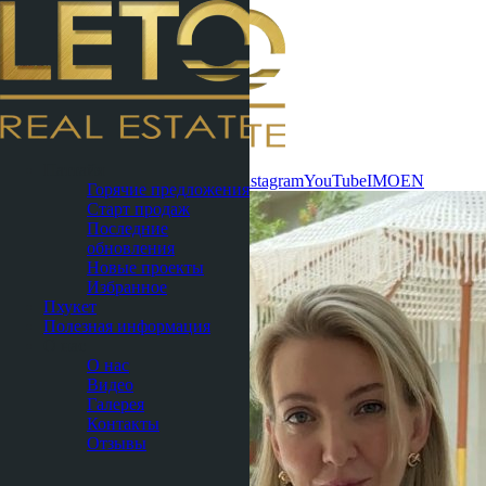
Связаться
Паттайя
сейчас
WhatsApp
Telegram
MAX
Instagram
YouTube
IMO
EN
Горячие предложения
Старт продаж
Последние
обновления
Новые проекты
Избранное
Пхукет
Полезная информация
О нас
О нас
Видео
Галерея
Контакты
Отзывы