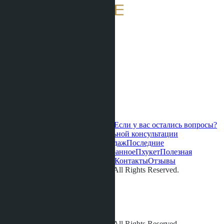
Если у вас остались вопросы?
Свяжитесь с нами для персональной консультации
Горячие предложения
Старт продаж
Последние
обновления
Новые проекты
Избранное
Пхукет
Полезная
информация
О нас
Видео
Галерея
Контакты
Отзывы
© LETO CONDOS 2013 - 2026. All Rights Reserved.
Адрес:
Телефон:
+66 80 006 4500
info@leto.villas
© LETO CONDOS 2013 - 2026. All Rights Reserved.