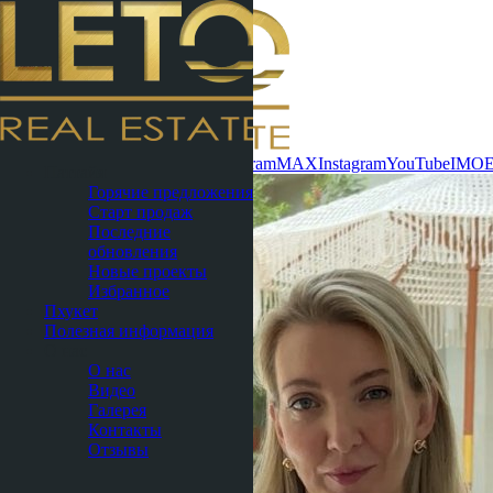
Связаться сейчас
WhatsApp
Telegram
MAX
Instagram
YouTube
IMO
Паттайя
Горячие предложения
Старт продаж
Последние
обновления
Новые проекты
Избранное
Пхукет
Полезная информация
О нас
О нас
Видео
Галерея
Контакты
Отзывы