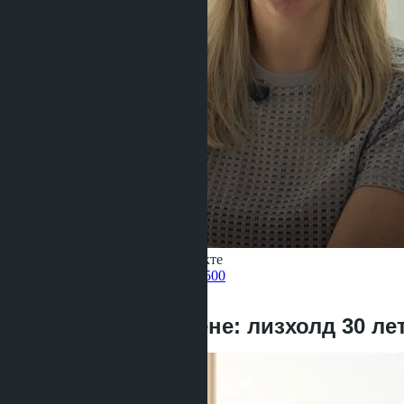
Получить информацию об объекте
Pelmeneva Anastasia
+66 80 006 4500
назад
Вилла на Джомтьене: лизхолд 30 ле