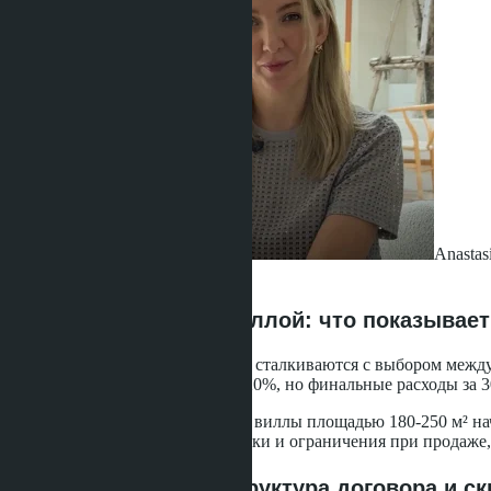
Anastas
·
15.04.2026
Два пути владения виллой: что показывает
Покупатели вилл на Джомтьене сталкиваются с выбором между а
стоимости может достигать 15-20%, но финальные расходы за 3
В районе На Джомтьен цены на виллы площадью 180-250 м² нач
обязательства, юридические риски и ограничения при продаже
Лизхолд на 30 лет: структура договора и 