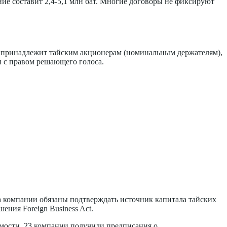
ение составит 2,4-5,1 млн бат. Многие договоры не фиксируют
% принадлежит тайским акционерам (номинальным держателям),
и с правом решающего голоса.
да компании обязаны подтверждать источник капитала тайских
ения Foreign Business Act.
мости. 23 компании получили предписания о