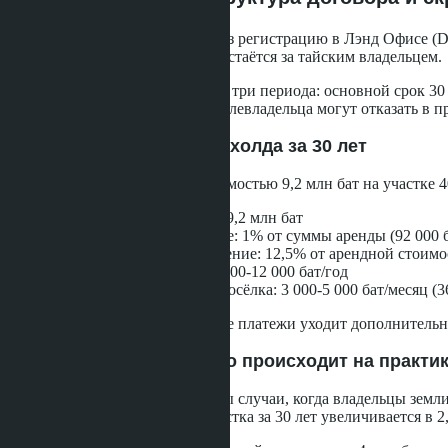
Аренда земли оформляется через регистрацию в Лэнд Офисе (De
покупателю полностью, земля остаётся за тайским владельцем.
Стандартный договор включает три периода: основной срок 30 
автоматически. Наследники землевладельца могут отказать в 
Реальная стоимость лизхолда за 30 лет
Пример расчёта для виллы стоимостью 9,2 млн бат на участке 4
Первоначальный платёж: 9,2 млн бат
Регистрация в Лэнд Офисе: 1% от суммы аренды (92 000 б
Ежегодный налог на строение: 12,5% от арендной стоимос
Страхование строения: 8 000-12 000 бат/год
Обслуживание и охрана посёлка: 3 000-5 000 бат/месяц (36
За 30 лет только на обязательные платежи уходит дополнител
Продление договора: что происходит на практи
В На Джомтьене зафиксированы случаи, когда владельцы земли
на 3-4% годовых стоимость участка за 30 лет увеличивается в 2,