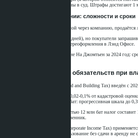
реструктуризации, 7 дел переданы в суд. Штрафы достигают 1 
Продажа виллы в компании: сложности и сроки
При продаже виллы, оформленной через компанию, продаётся л
Первый вариант быстрее (30-45 дней), но покупатели запрашив
аудита, налоговых проверок и переоформления в Лэнд Офисе.
Статистика продаж вилл в районе На Джомтьен за 2024 год: сред
составляет 62%.
Сравнение налоговых обязательств при вл
Налог на землю и строения (Land and Building Tax) введён с 2
Стоимость до 50 млн бат: 0,02-0,1% от кадастровой оценк
Стоимость свыше 50 млн бат: прогрессивная шкала до 0,
Для виллы кадастровой стоимостью 12 млн бат налог составит 1
компанию - компания как собственник.
Налог на прибыль компании (Corporate Income Tax) применяетс
чистой прибыли. Личное использование без сдачи в аренду не с