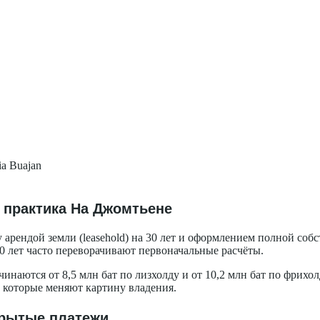
ia Buajan
 практика На Джомтьене
рендой земли (leasehold) на 30 лет и оформлением полной собст
0 лет часто переворачивают первоначальные расчёты.
инаются от 8,5 млн бат по лизхолду и от 10,2 млн бат по фрих
, которые меняют картину владения.
скрытые платежи