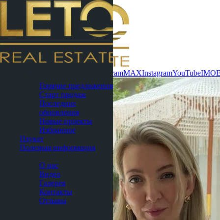
Связаться сейчас
WhatsApp
Telegram
MAX
Instagram
YouTube
IMO
Паттайя
Горячие предложения
Старт продаж
Последние
обновления
Новые проекты
Избранное
Пхукет
Полезная информация
О нас
О нас
Видео
Галерея
Контакты
Отзывы