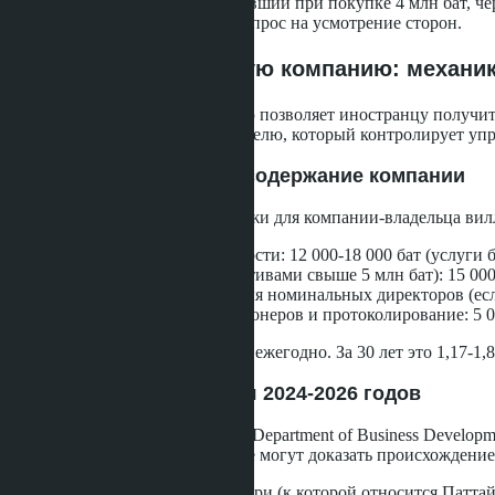
Участок площадью 400 м², стоивший при покупке 4 млн бат, чер
условия продления, оставляя вопрос на усмотрение сторон.
Фрихолд через тайскую компанию: механик
Покупка виллы через компанию позволяет иностранцу получит
на 49% - иностранному покупателю, который контролирует уп
Структура расходов на содержание компании
Ежегодные обязательные платежи для компании-владельца вил
Подача налоговой отчётности: 12 000-18 000 бат (услуги 
Аудит (для компаний с активами свыше 5 млн бат): 15 000
Продление рабочих виз для номинальных директоров (если
Ежегодное собрание акционеров и протоколирование: 5 0
Общая сумма: 39 000-61 000 бат ежегодно. За 30 лет это 1,17-1,8
Юридические изменения 2024-2026 годов
Департамент развития бизнеса (Department of Business Develo
акционеров. Если акционеры не могут доказать происхождение 
В 2025 году в провинции Чонбури (к которой относится Патт