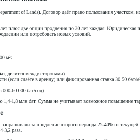
partment of Lands). Договор даёт право пользования участком, н
лет плюс две опции продления по 30 лет каждая. Юридическая п
продлении или потребовать новых условий.
00 м²:
ат, делится между сторонами)
ти (если сдаёте в аренду) или фиксированная ставка 30-50 бат/м
 000-60 000 бат/год)
ьно 1,4-1,8 млн бат. Сумма не учитывает возможное повышение 
ке
 запрашивали за продление второго периода 25-40% от текущей 
4-3,2 раза.