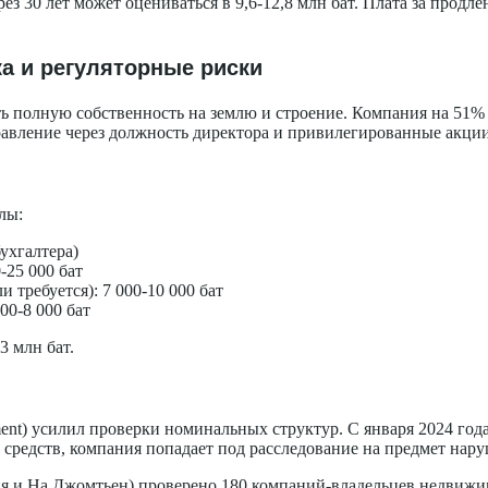
ез 30 лет может оцениваться в 9,6-12,8 млн бат. Плата за продл
а и регуляторные риски
ь полную собственность на землю и строение. Компания на 51
равление через должность директора и привилегированные акци
лы:
бухгалтера)
-25 000 бат
 требуется): 7 000-10 000 бат
00-8 000 бат
3 млн бат.
pment) усилил проверки номинальных структур. С января 2024 го
средств, компания попадает под расследование на предмет наруш
айя и На Джомтьен) проверено 180 компаний-владельцев недвижи