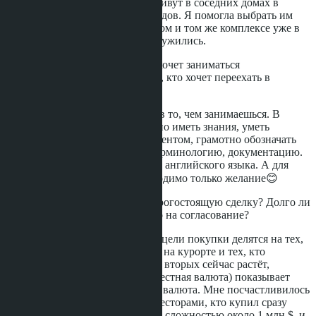
я обнаружила, что люди живут в соседних домах в
одном из российских городов. Я помогла выбрать им
соседнюю квартиру в одном и том же комплексе уже в
Таиланде. Эти семьи подружились.
Что посоветуете тем, кто хочет заниматься
недвижимостью? Или тем, кто хочет переехать в
Таиланд?
Самое важное влюбиться в то, чем занимаешься. В
недвижимости очень важно иметь знания, уметь
правильно общаться к клиентом, грамотно обозначать
критерии поиска, знать терминологию, документацию.
Абсолютно точно - знание английского языка. А для
переезда в Таиланд необходимо только желание😊
Расскажите про самую дорогостоящую сделку? Долго ли
шла сделка? Сколько ушло на согласование?
покупатели и клиенты по цели покупки делятся на тех,
кто покупает для себя дом на курорте и тех, кто
инвестирует. Численность вторых сейчас растёт,
поскольку Тайский Бат (местная валюта) показывает
себя как очень стабильная валюта. Мне посчастливилось
работать с клиентами-инвесторами, кто купил сразу
около 20ти квартир общей сложностью около 1 млн $, и