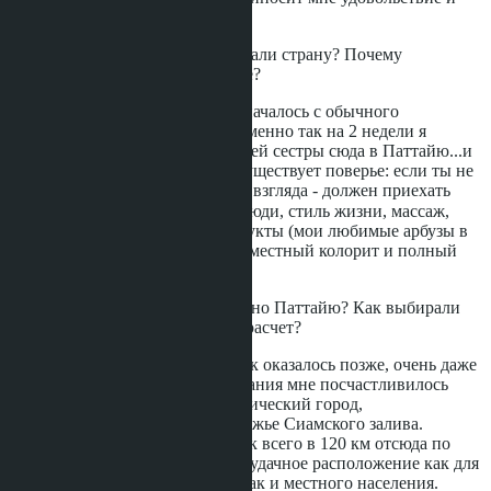
большой интерес.
Вы переехали? Как выбирали страну? Почему
остановились на Таиланде?
Знакомство с Таиландом началось с обычного
туристического отдыха, именно так на 2 недели я
прилетела в компании своей сестры сюда в Паттайю...и
влюбилась в это место! Существует поверье: если ты не
влюбился в Тай с первого взгляда - должен приехать
ещё раз и влюбиться 😂 Люди, стиль жизни, массаж,
панорамные окна, еда, фрукты (мои любимые арбузы в
частности), море, солнце, местный колорит и полный
сабаааай...
Почему Вы выбрали именно Паттайю? Как выбирали
регион? Воля случая или расчет?
конечно, воля случая, и как оказалось позже, очень даже
правильное место пребывания мне посчастливилось
выбрать. Паттайя - туристический город,
расположенный на побережье Сиамского залива.
Столица Таиланда Бангкок всего в 120 км отсюда по
скоростной трассе. Очень удачное расположение как для
иностранцев (туристов), так и местного населения.