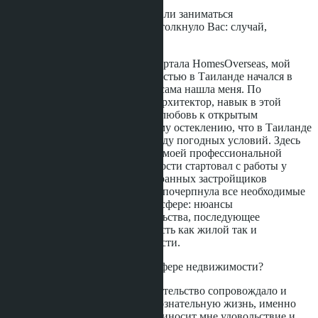
Расскажите, почему выбрали заниматься
недвижимостью? Что подтолкнуло Вас: случай,
желание, амбиции?
Здравствуйте, читатели портала HomesOverseas, мой
опыт работы с недвижимостью в Таиланде начался в
2012 году. Профессия эта сама нашла меня. По
образованию я дизайнер-архитектор, навык в этой
профессии вселил в меня любовь к открытым
планировкам и витражному остеклению, что в Таиланде
очень распространено ввиду погодных условий. Здесь
лето круглый год! Начало моей профессиональной
деятельности в недвижимости стартовал с работы у
одного из крупных иностранных застройщиков
Паттайи, именно оттуда я почерпнула все необходимые
знания для работы в этой сфере: нюансы
проектирования, строительства, последующее
оформления в собственность как жилой так и
коммерческой недвижимости.
Вы всегда видели себя в сфере недвижимости?
Да, недвижимость и строительство сопровождало и
сопровождает меня всю сознательную жизнь, именно
эта сфера деятельности приносит мне удовольствие и