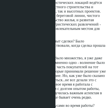
Именно здесь, из всех туристических локаций ведётся
активная застройка как частного строительства и
низкоэтажных комплексов, так и высотных проектов.
Синтез красивой пляжной береговой линии, чистого
моря и активное строительство жилья, и развитая
инфраструктура города, туристических развлечений -
делает Паттайю самым привлекательным местом для
инвестирования.
Расскажите про первый опыт сделки? Было
волнительно? Что Вы чувствовали, когда сделка прошла
успешно?
хм...на самом деле сделок было множество, я уже даже
сбилась со счёта (😅) Несомненно одно - волнение было
100%, потому что большая часть покупателей на тот
момент были туристы, которые принимали решение уже
дистанционно в своей стране. Но, как уже было сказано
ранее, в Тай нужно влюбиться...не все делали это с
первого раза)) Вообще первое время я работала с
наставником - менеджером с долгим опытом работы,
поэтому я очень быстро научилась важным аспектам в
этой работе и волнение уже бывает очень редко.
Сталкивались ли Вы с казусами во время работы?