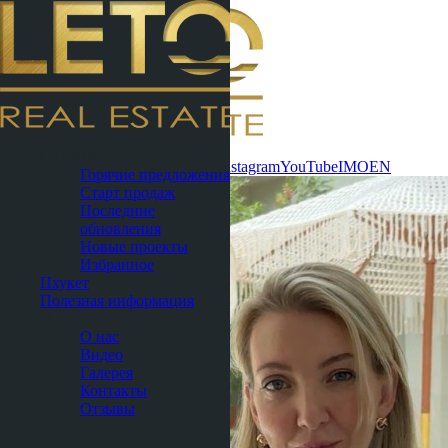
Связаться
Паттайя
сейчас
WhatsApp
Telegram
MAX
Instagram
YouTube
IMO
EN
Горячие предложения
Старт продаж
Последние
обновления
Новые проекты
Избранное
Пхукет
Полезная информация
О нас
О нас
Видео
Галерея
Контакты
Отзывы