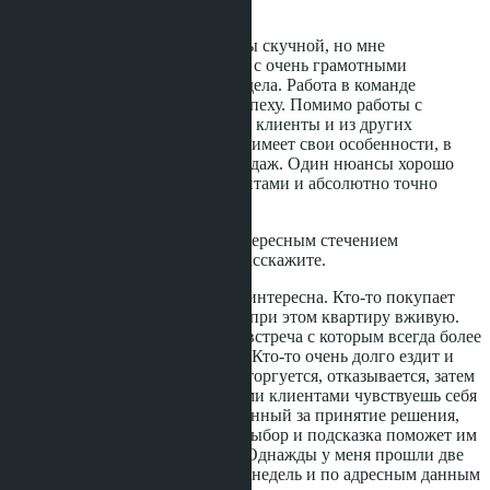
Расскажите, если да.
Без казусов работа была бы скучной, но мне
посчастливилось работать с очень грамотными
профессионалами своего дела. Работа в команде
приводила компанию к успеху. Помимо работы с
соотечественниками были клиенты и из других
государств. Каждая нация имеет свои особенности, в
том числе и в технике продаж. Один нюансы хорошо
сработают с одними клиентами и абсолютно точно
сорвут сделку с другими.
Есть ли опыт сделки с интересным стечением
обстоятельств? Если да, расскажите.
Каждая сделка по-своему интересна. Кто-то покупает
онлайн, никогда не видев при этом квартиру вживую.
Это особый вид клиента, встреча с которым всегда более
волнительна и интересна. Кто-то очень долго ездит и
смотрит разные объекты, торгуется, отказывается, затем
обращается снова. С такими клиентами чувствуешь себя
как наставник и ответственный за принятие решения,
потому что именно твой выбор и подсказка поможет им
в выборе недвижимости. Однажды у меня прошли две
сделки, с разницей в пару недель и по адресным данным