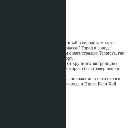
Предложений:
2
Расстояние до моря:
1700 m
Статус строительства:
Готовое
Arcadia Beach Resort
- единственный в городе комплекс
таких размеров отельного типа класса " Город в городе"
недалеко от центра города, рядом с магистралью Tappraya, где
проходит общественный транспорт.
Это новый современный проект от крупного застройщика
Heights Holdings, строительство которого было завершено в
2017 году.
Комплекс имеет очень удобное расположение и находится в
шаговой доступности от центра города и Пирса Бали Хай.
Огромная
...ещё