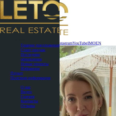
Связаться
Паттайя
сейчас
WhatsApp
Telegram
MAX
Instagram
YouTube
IMO
EN
Горячие предложения
Старт продаж
Последние
обновления
Новые проекты
Избранное
Пхукет
Полезная информация
О нас
О нас
Видео
Галерея
Контакты
Отзывы