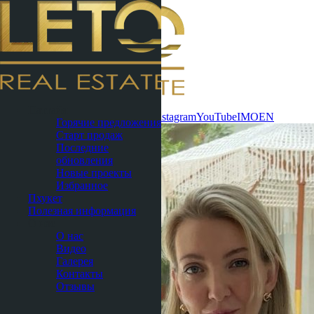
Связаться
Паттайя
сейчас
WhatsApp
Telegram
MAX
Instagram
YouTube
IMO
EN
Горячие предложения
Старт продаж
Последние
обновления
Новые проекты
Избранное
Пхукет
Полезная информация
О нас
О нас
Видео
Галерея
Контакты
Отзывы