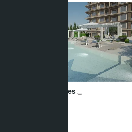
Arcadia Center Suites
От ฿1 699 000
Участвует в рассрочке:
Предложений:
2
Расстояние до моря:
1800 m