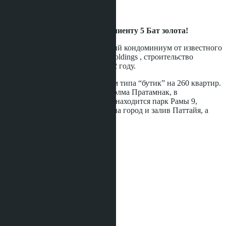
Статус строительства:
Готовое
В подарок каждому нашему клиенту 5 Бат золота!
Arcadia Centre Suites
- это новый кондоминиум от известного
застройщика Паттайи Heights Holdings , строительство
которого было завершено в 2022 году.
Это 8-ми этажный кондоминиум типа “бутик” на 260 квартир.
Он расположился у подножья холма Пратамнак, в
живописном месте, поблизости находится парк Рамы 9,
смотровая площадка с обзором на город и залив Паттайя, а
...ещё