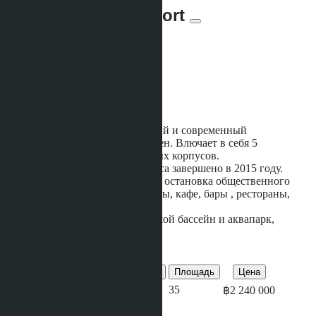
Atlantis Condo Resort
Предложений:
4
Расстояние до моря:
400 m
Статус строительства:
Готовое
Atlantis Condo Resort
- cтильный и современный
кондоминиум в районе Джомтьен. Влючает в себя 5
различных по дизайну 8-этажных корпусов.
Строительство жилого комплекса завершено в 2015 году.
В шаговой доступности: пляж и остановка общественного
транспорта, рынки, минимаркеты, кафе, бары , рестораны,
массажные салоны.
На территории находится большой бассейн и аквапарк,
минимаркет и ресторан.
Предложения этого проекта
Кол-во спален
Кол-во душевых
Площадь
Цена
1
1
35
฿2 240 000