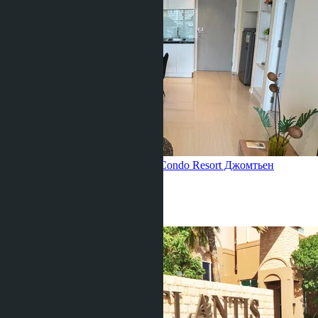
Квартира с 1 спальней, Atlantis Condo Resort
Джомтьен
1 Спальня
1 Душевая
35
m
2
฿2 240 000