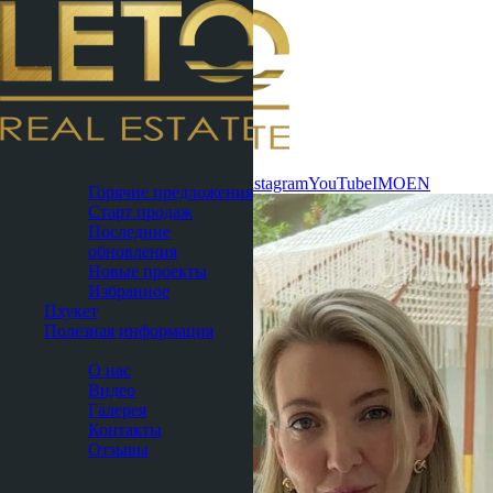
Связаться
Паттайя
сейчас
WhatsApp
Telegram
MAX
Instagram
YouTube
IMO
EN
Горячие предложения
Старт продаж
Последние
обновления
Новые проекты
Избранное
Пхукет
Полезная информация
О нас
О нас
Видео
Галерея
Контакты
Отзывы