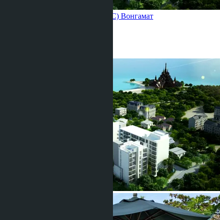
Club Royal Wong Amat (building C)
Вонгамат
Студия
1 Душевая
24
m
2
฿1 730 000