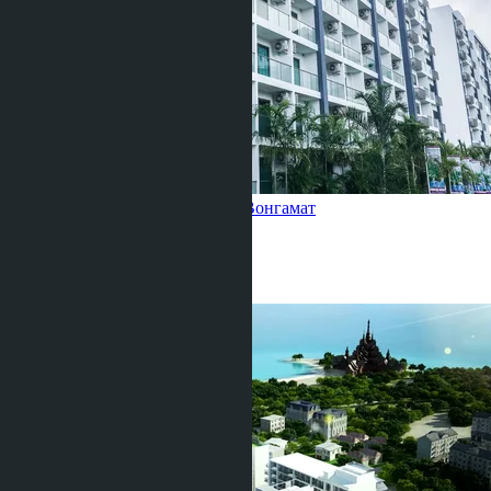
Студия, Club Royal Wong Amat
Вонгамат
Студия
1 Душевая
24
m
2
฿1 620 000