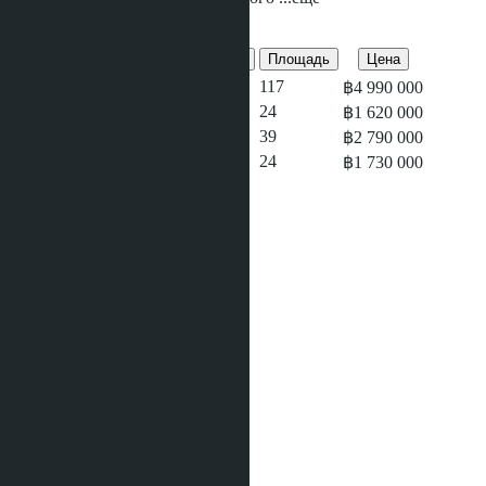
Предложения этого проекта
Кол-во спален
Кол-во душевых
Площадь
Цена
3
3
117
฿4 990 000
Студия
1
24
฿1 620 000
1
1
39
฿2 790 000
Студия
1
24
฿1 730 000