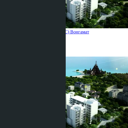
Club Royal Wong Amat (building C)
Вонгамат
1 Спальня
1 Душевая
39
m
2
฿2 790 000