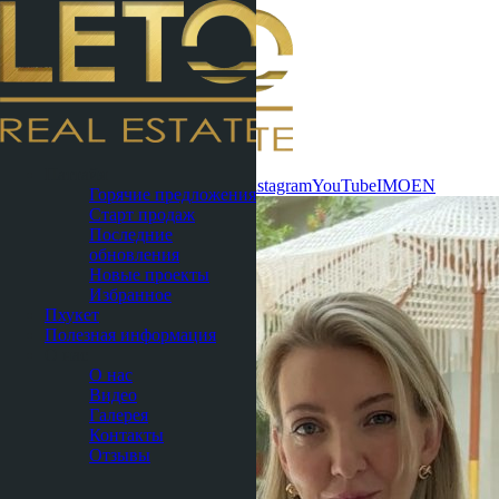
Связаться
Паттайя
сейчас
WhatsApp
Telegram
MAX
Instagram
YouTube
IMO
EN
Горячие предложения
Старт продаж
Последние
обновления
Новые проекты
Избранное
Пхукет
Полезная информация
О нас
О нас
Видео
Галерея
Контакты
Отзывы