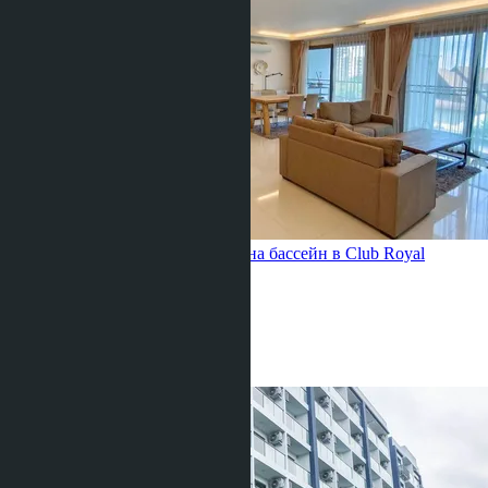
4х комнатная квартира с видом на бассейн в Club Royal
Condominium
Вонгамат
3 Спальни
3 Душевых
117
m
2
฿4 990 000
горячее предложение