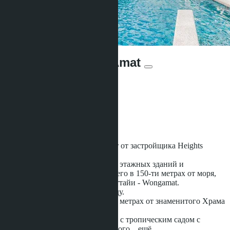
Club Royal Wong Amat
Предложений:
19
Расстояние до моря:
150 m
Статус строительства:
Готовое
Club Royal Wong Amat
- проект от застройщика Heights
Holdings.
Комплекс состоит из 3-х восьми этажных зданий и
расположен на севере города всего в 150-ти метрах от моря,
на одном из лучших пляжей Паттайи - Wongamat.
Проект был завершен в 2015 году.
Комплекс находится всего в 500 метрах от знаменитого Храма
Истины.
В комплексе уютная территория с тропическим садом с
террасами, 3 бассейнами лагунного
...ещё