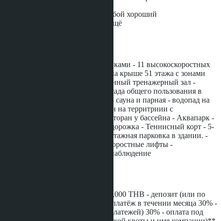
Данный проект представляет собой хороший
инвестиционный потенциал
...ещё
Инфраструктура
- 3 вестибюля с высокими потолками - 11 высокоскоростных
лифтов - Панорамный бассейн на крыше 51 этажа с зонами
джакузи - полностью оборудованный тренажерный зал -
джакузи - детский бассейн - 24 сада общего пользования в
здании, открытые для жильцов - сауна и парная - водопад на
6-м этаже - Ко-воркинг - Бассейн на территриии с
искусственной волной - Бар-ресторан у бассейна - Аквапарк -
Пешеходная или велосипедная дорожка - Теннисный корт - 5-
этажная парковка в здании и 2-этажная парковка в здании. -
WI-FI на территории - высокоскоростные лифты -
круглосуточная охрана и видеонаблюдение
Рассрочка
*(Для иностранной квоты)* 100,000 THB - депозит (или по
договоренности) 40% - первый платёж в течении месяца 30% -
рассрочка (на 36 ежемесячных платежей) 30% - оплата под
ключ (декабрь 2028) **(Для тайской квоты и имя компании)**