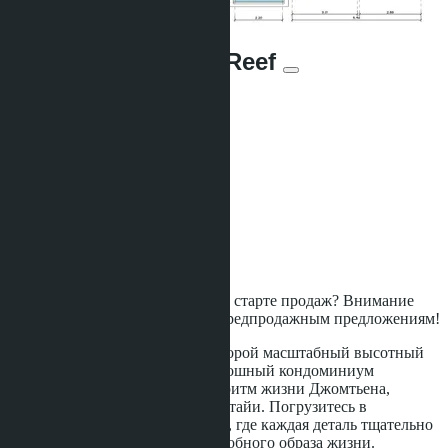
Copacabana Coral Reef
От ฿3 053 513
Участвует в рассрочке:
Юнитов:
1972
Площадь:
2
21000 m
Расстояние до моря:
300 m
Статус строительства:
Строится
Ожидали проект класса люкс на старте продаж? Внимание
инвесторам - открыт доступ к предпродажным предложениям!
Copacabana Coral Reef
- это второй масштабный высотный
проект бренда Сopacabana, роскошный кондоминиум
идеально вписывается в яркий ритм жизни Джомтьена,
самого популярного района Паттайи. Погрузитесь в
воплощение изысканной жизни, где каждая деталь тщательно
продумана для роскошного и удобного образа жизни.