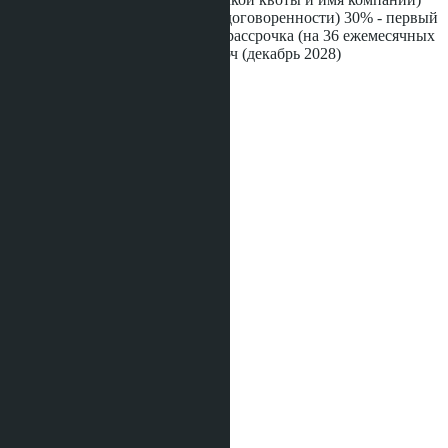
100,000 THB - депозит (или по договоренности) 30% - первый
платёж в течении месяца 30% - рассрочка (на 36 ежемесячных
платежей) 40% - оплата под ключ (декабрь 2028)