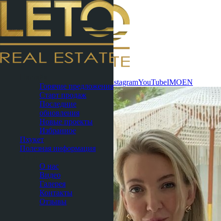
Связаться
Паттайя
сейчас
WhatsApp
Telegram
MAX
Instagram
YouTube
IMO
EN
Горячие предложения
Старт продаж
Последние
обновления
Новые проекты
Избранное
Пхукет
Полезная информация
О нас
О нас
Видео
Галерея
Контакты
Отзывы