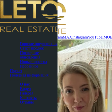
Связаться сейчас
WhatsApp
Telegram
MAX
Instagram
YouTube
IMO
Паттайя
Горячие предложения
Старт продаж
Последние
обновления
Новые проекты
Избранное
Пхукет
Полезная информация
О нас
О нас
Видео
Галерея
Контакты
Отзывы