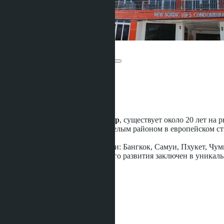
New Nordic Group
Расстояние до моря:
300 m
Статус строительства:
Готовое
Отельная сеть
New Nordic Group
, существует около 20 лет на 
Компания известна в Паттайе целым районом в европейском сти
городах и странах.
В списке застройки можно найти: Бангкок, Самуи, Пхукет, Чу
Основной секрет такого быстрого развития заключен в уникал