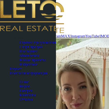
Связаться сейчас
WhatsApp
Telegram
MAX
Instagram
YouTube
IMO
Паттайя
Горячие предложения
Старт продаж
Последние
обновления
Новые проекты
Избранное
Пхукет
Полезная информация
О нас
О нас
Видео
Галерея
Контакты
Отзывы