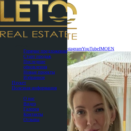
Связаться
Паттайя
сейчас
WhatsApp
Telegram
MAX
Instagram
YouTube
IMO
EN
Горячие предложения
Старт продаж
Последние
обновления
Новые проекты
Избранное
Пхукет
Полезная информация
О нас
О нас
Видео
Галерея
Контакты
Отзывы