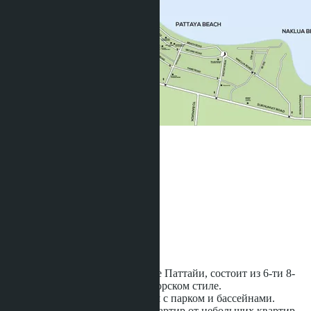
Olympus
Участвует в рассрочке:
Предложений:
2
Расстояние до моря:
1300 m
Статус строительства:
Строится
Новый комплекс в самом центре Паттайи, состоит из 6-ти 8-
этажных зданий в средиземноморском стиле.
Большая внутренняя территория с парком и бассейнами.
В Комплексе большой выбор квартир от небольших квартир