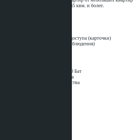
24 квм. до кварир побольше от 65 квм. и более.
Инфраструктура:
Бассейн
Фитнесс-зал
Система электронного доступа (карточки)
CCTV (система видеонаблюдения)
Бассейн: Общий
Интернет: Wi-Fi
План платежей:
- Бронирование квартиры 50,000 Бат
- 20% при подписании контракта
- 60% на протяжении строительства
- 20% при
...ещё