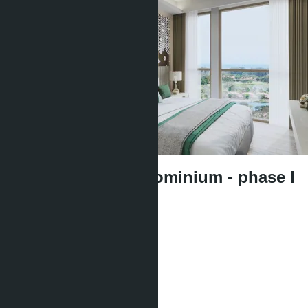
Ozone Oasis Condominium - phase I
От ฿6 184 000
Участвует в рассрочке:
Юнитов:
164
Предложений:
1
Площадь:
2