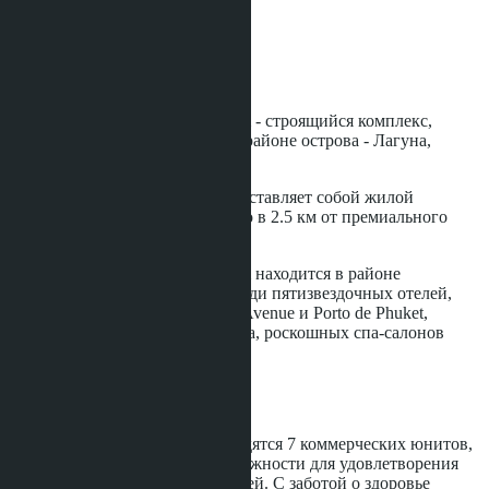
6400 m
Расстояние до моря:
2500 m
Статус строительства:
Строится
The Ozone Lagunia Condominium - строящийся комплекс,
расположенный в престижном районе острова - Лагуна,
западная часть острова Пхукет
Строящийся кондоминиум представляет собой жилой
комплекс, расположенный всего в 2.5 км от премиального
пляжа Банг Тао.
The Ozone Lagunia Condominium находится в районе
крупнейшего курорта Азии, среди пятизвездочных отелей,
развлекательных центров Boat Avenue и Porto de Phuket,
клубов Catch, Dream Beach, Xana, роскошных спа-салонов
...ещё
Инфраструктура
В отдельном блоке здания находятся 7 коммерческих юнитов,
создавая дополнительные возможности для удовлетворения
различных потребностей жителей. С заботой о здоровье