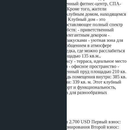
жителей предусмотрены собственный фитнес-центр, СПА-
зона и бассейн 4x13 м и 5x24 м. Кроме того, жители
комплекса смогут пользоваться клубным домом, находящемся
на территории жилого кластера. Клубный дом - это
уникальное пространство, предоставляющее полный спектр
комфортных и современных удобств: - приветственный
вестибюль - просторное фойе с элегантным декором -
ресепшен и кафе с напитками и закусками - уютная зона для
отдыха, где можно насладиться общением в атмосфере
клубного дома - уединенная беседка, где можно расслабиться
на свежем воздухе - бассейн площадью 135 кв.м.,
приглашающий к отдыху и релаксу - терраса, идеальное место
для отдыха под открытым небом - офисное пространство -
современный фитнес-зал - ухоженный пруд площадью 210 кв.
м. - просторная парковка Площадь помещения внутри: 385 кв.
м. Площадь открытой территории: 339 кв. м. Этот клубный
дом сочетает в себе стиль, комфорт и функциональность,
предлагая полный набор удобств для разнообразных
потребностей посетителей.
Рассрочка
Бронирование: 100.000 THB или 2.700 USD Первый взнос:
35% в течение 14 дней после бронирования Второй взнос: