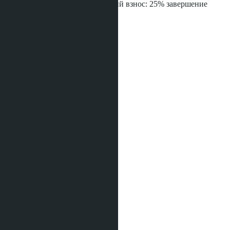
25% начало строительства Третий взнос: 25% завершение
строительства здания