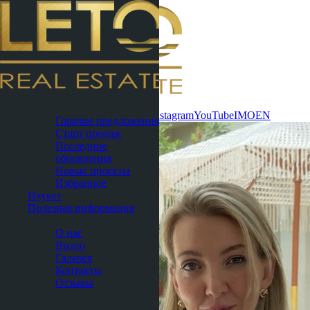
Связаться
Паттайя
сейчас
WhatsApp
Telegram
MAX
Instagram
YouTube
IMO
EN
Горячие предложения
Старт продаж
Последние
обновления
Новые проекты
Избранное
Пхукет
Полезная информация
О нас
О нас
Видео
Галерея
Контакты
Отзывы