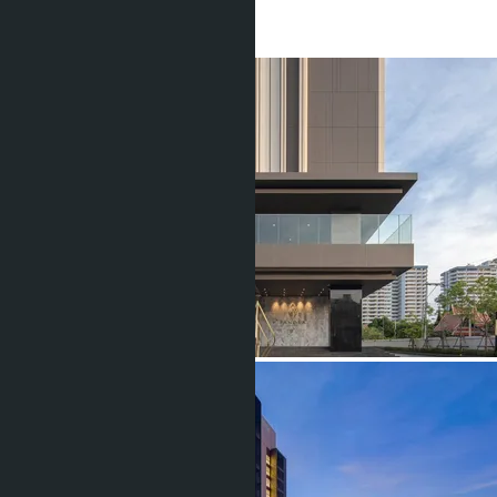
1 Душевая
30.83
m
2
฿3 760 000