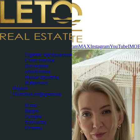
Связаться сейчас
WhatsApp
Telegram
MAX
Instagram
YouTube
IMO
Паттайя
Горячие предложения
Старт продаж
Последние
обновления
Новые проекты
Избранное
Пхукет
Полезная информация
О нас
О нас
Видео
Галерея
Контакты
Отзывы