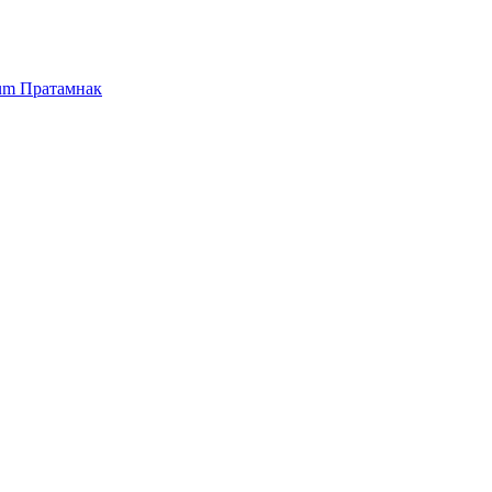
ium
Пратамнак