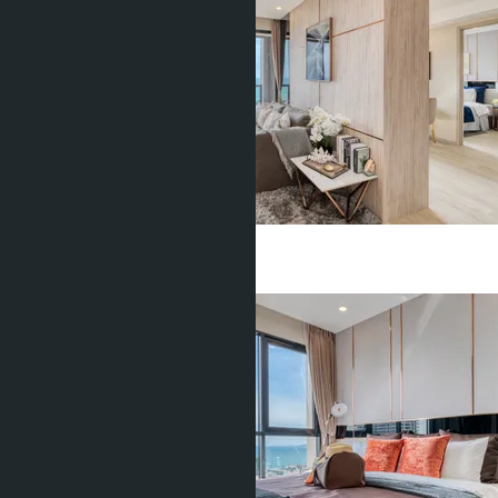
2 Спальни
2 Душевых
70
m
2