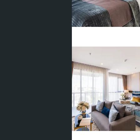
฿13 700 000
1 Спальня
1 Душевая
33.81
m
2
฿5 200 000
Студия