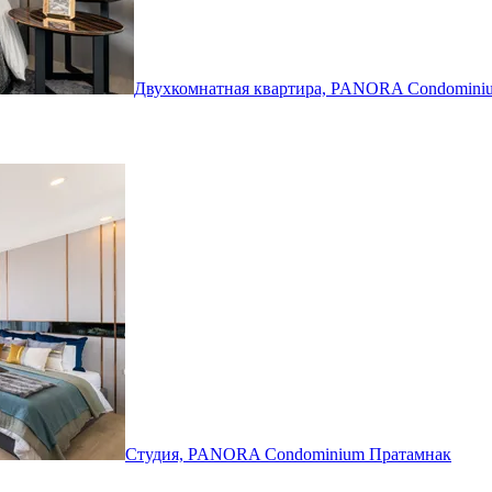
Двухкомнатная квартира, PANORA Condomin
Студия, PANORA Condominium
Пратамнак