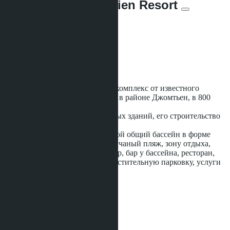
Paradise Park Jomtien Resort
Предложений:
2
Расстояние до моря:
800 m
Статус строительства:
Готовое
Paradise Park Jomtien Resort
- комплекс от известного
застройщика Matrix расположен в районе Джомтьен, в 800
метрах от пляжа.
Проект состоит из трех 8-этажных зданий, его строительство
было завершено в 2013 году.
Проект предусматривает большой общий бассейн в форме
лагуны, джакузи в бассейне, песчаный пляж, зону отдыха,
детскую площадку, фитнес-центр, бар у бассейна, ресторан,
два лифта в каждом здании, вместительную парковку, услуги
...ещё