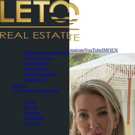
Связаться
Паттайя
сейчас
WhatsApp
Telegram
MAX
Instagram
YouTube
IMO
EN
Горячие предложения
Старт продаж
Последние
обновления
Новые проекты
Избранное
Пхукет
Полезная информация
О нас
О нас
Видео
Галерея
Контакты
Отзывы