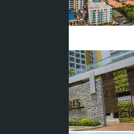
฿7 900 000
2 Спальни
2 Душевых
82
m
2
฿8 500 000