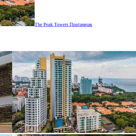
The Peak Towers
Пратамнак