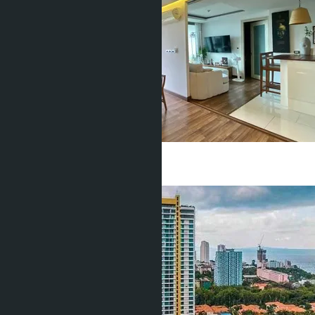
2 Спальни
2 Душевых
92
m
2