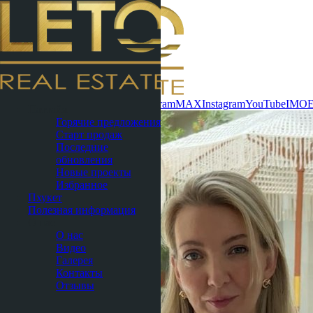
Связаться сейчас
WhatsApp
Telegram
MAX
Instagram
YouTube
IMO
Паттайя
Горячие предложения
Старт продаж
Последние
обновления
Новые проекты
Избранное
Пхукет
Полезная информация
О нас
О нас
Видео
Галерея
Контакты
Отзывы