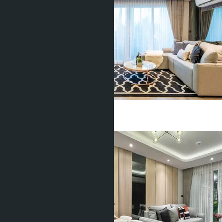
2 Спальни
2 Душевых
65
m
2