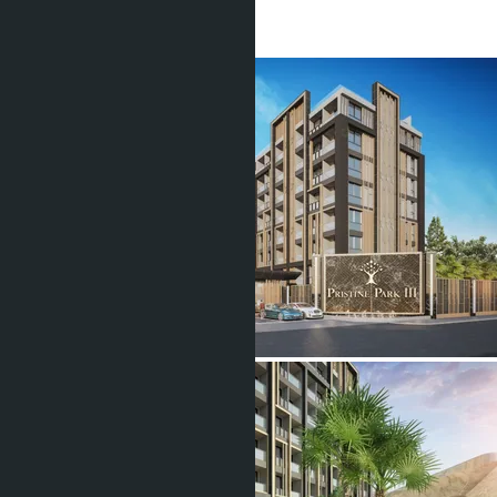
1 Душевая
25
m
2
฿2 498 188