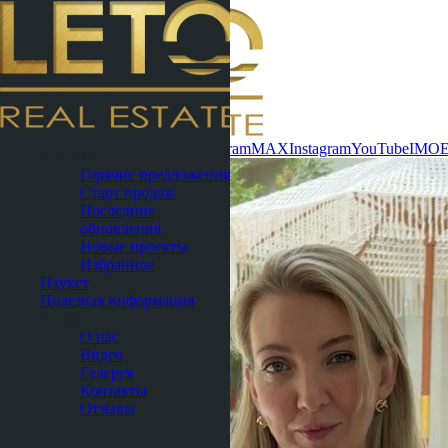
Связаться сейчас
WhatsApp
Telegram
MAX
Instagram
YouTube
IMO
Паттайя
Горячие предложения
Старт продаж
Последние
обновления
Новые проекты
Избранное
Пхукет
Полезная информация
О нас
О нас
Видео
Галерея
Контакты
Отзывы