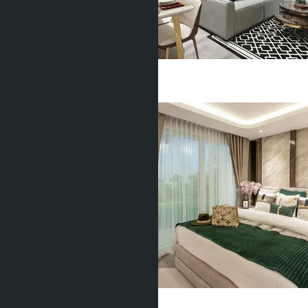
฿5 188 720
1 Спальня
1 Душевая
34
m
2
฿2 843 900
Студия