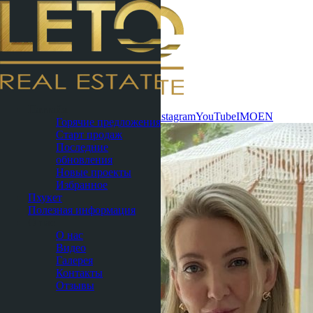
Связаться
Паттайя
сейчас
WhatsApp
Telegram
MAX
Instagram
YouTube
IMO
EN
Горячие предложения
Старт продаж
Последние
обновления
Новые проекты
Избранное
Пхукет
Полезная информация
О нас
О нас
Видео
Галерея
Контакты
Отзывы