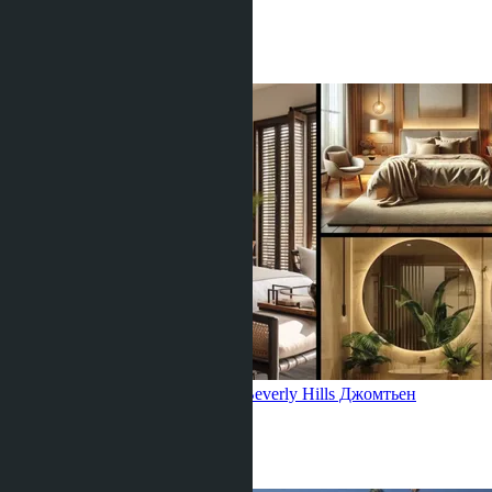
Студия
1 Душевая
28
m
2
฿2 554 300
Квартира с 1 спальней, Riviera Beverly Hills
Джомтьен
1 Спальня
1 Душевая
35
m
2
฿3 993 806