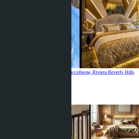
Четырехкомнатная квартира с бассейном, Riviera Beverly Hills
Джомтьен
3 Спальни
2 Душевых
111
m
2
฿14 318 167