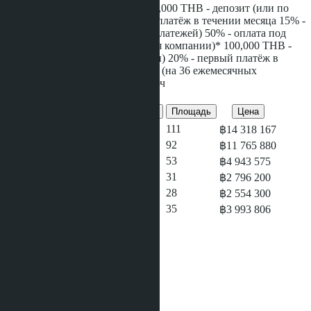
*(Для иностранной квоты)* 100,000 THB - депозит (или по
договоренности) 35% - первый платёж в течении месяца 15% -
рассрочка (на 12 ежемесячных платежей) 50% - оплата под
ключ *(Для тайской квоты и имя компании)* 100,000 THB -
депозит (или по договоренности) 20% - первый платёж в
течении месяца 15% - рассрочка (на 36 ежемесячных
платежей) 65% - оплата под ключ
Предложения этого проекта
Кол-во спален
Кол-во душевых
Площадь
Цена
3
2
111
฿14 318 167
2
2
92
฿11 765 880
2
2
53
฿4 943 575
1
1
31
฿2 796 200
Студия
1
28
฿2 554 300
1
1
35
฿3 993 806