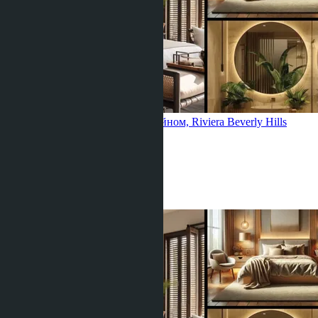
Квартира с 2 спальнями и бассейном, Riviera Beverly Hills
Джомтьен
2 Спальни
2 Душевых
92
m
2
฿11 765 880
идеально для инвестора