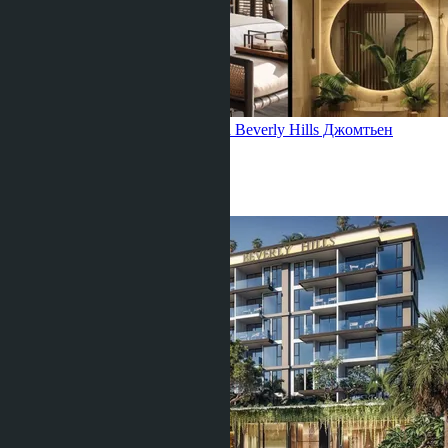
Трехкомнатная квартира, Riviera Beverly Hills
Джомтьен
2 Спальни
2 Душевых
53
m
2
฿4 943 575