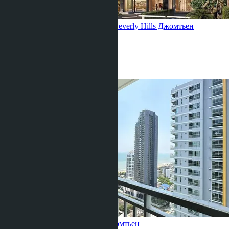
Квартира с 1 спальней, Riviera Beverly Hills
Джомтьен
1 Спальня
1 Душевая
31
m
2
฿2 796 200
рассрочка 0%
Студия, Riviera Beverly Hills
Джомтьен