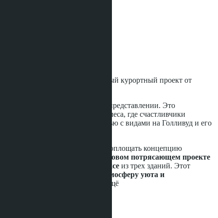
Охрана
Магазин
Спортивная площадка
Бассейн
Wi-Fi
Фитнес / Тренажёрный зал
Парковка
Теннис
The Riviera Beverly Hills
- первый курортный проект от
застройщика
Беверли-Хиллз не нуждается в представлении. Это
легендарный район Лос-Анджелеса, где счастливчики
наслаждаются роскошной жизнью с видами на Голливуд и его
захватывающие окрестности.
The Riviera Group продолжает воплощать концепцию
Беверли-Хиллз в ЛА
в своем
новом потрясающем проекте
-
трехэтажном жилом комплексе
из трех зданий. Этот
проект гармонично сочетает
атмосферу уюта и
эксклюзивности
, предлагая
...ещё
Рассрочка