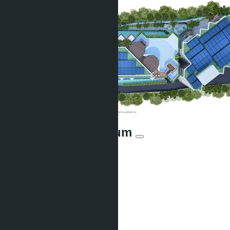
Serene Condominium
От ฿4 097 840
Участвует в рассрочке:
Предложений:
6
Расстояние до моря:
600 m
Статус строительства:
Строится