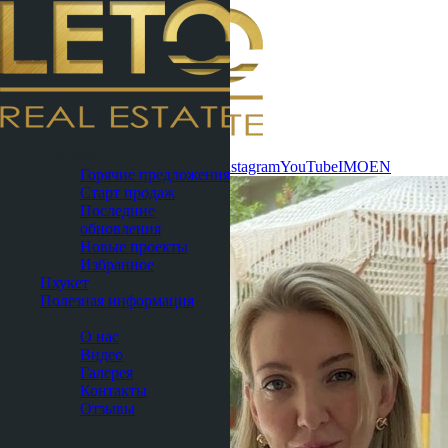
Связаться
Паттайя
сейчас
WhatsApp
Telegram
MAX
Instagram
YouTube
IMO
EN
Горячие предложения
Старт продаж
Последние
обновления
Новые проекты
Избранное
Пхукет
Полезная информация
О нас
О нас
Видео
Галерея
Контакты
Отзывы