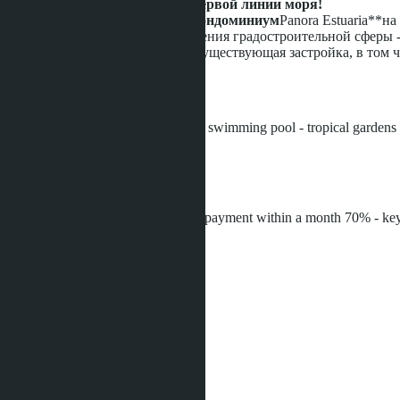
Новый проект в Паттайе на первой линии моря!
Эксклюзивный роскошный кондоминиум
Panora Estuaria**н
государственный проект улучшения градостроительной сферы -
центра с Паттайе, а также уже существующая застройка, в том 
Инфраструктура
- entrance group, lobby, reception - swimming pool - tropical gardens a
lounge bar
Рассрочка
100,000 THB - deposit 30% - first payment within a month 70% - k