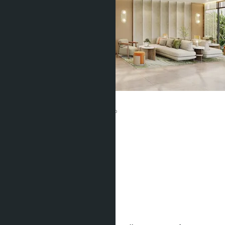
So-Origin Pattaya
От ฿1 760 000
Участвует в рассрочке:
Юнитов:
790
Площадь:
2
10000 m
Расстояние до моря:
2000 m
Статус строительства:
Не указано