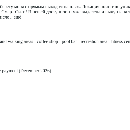
а берегу моря с прямым выходом на пляж. Локация поистине уни
 Смарт Сити! В пешей доступности уже выделена и выкуплена т
числе
...ещё
nd walking areas - coffee shop - pool bar - recreation area - fitness ce
ey payment (December 2026)