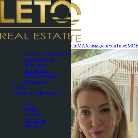
Связаться сейчас
WhatsApp
Telegram
MAX
Instagram
YouTube
IMO
Паттайя
Горячие предложения
Старт продаж
Последние
обновления
Новые проекты
Избранное
Пхукет
Полезная информация
О нас
О нас
Видео
Галерея
Контакты
Отзывы