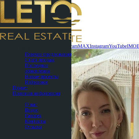
Связаться сейчас
WhatsApp
Telegram
MAX
Instagram
YouTube
IMO
Паттайя
Горячие предложения
Старт продаж
Последние
обновления
Новые проекты
Избранное
Пхукет
Полезная информация
О нас
О нас
Видео
Галерея
Контакты
Отзывы