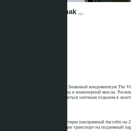
The Vision Pratumnak
От ฿3 100 000
Юнитов:
221
Предложений:
5
Площадь:
2
2060 m
Расстояние до моря:
900 m
Статус строительства:
Готовое
Доминанта Городского Пейзажа Знаковый кондоминиум The Vis
стандарты качества строительства и инженерной мысли. Роско
максимум возможностей насладиться элитным отдыхом в экзоти
Инфраструктура
полностью меблированные квартиры панорамный бассейн на 20-
два грузовых лифта доставляющие транспорт на подземный пар