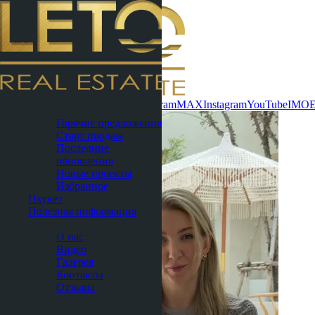
Связаться сейчас
WhatsApp
Telegram
MAX
Instagram
YouTube
IMO
Паттайя
Горячие предложения
Старт продаж
Последние
обновления
Новые проекты
Избранное
Пхукет
Полезная информация
О нас
О нас
Видео
Галерея
Контакты
Отзывы