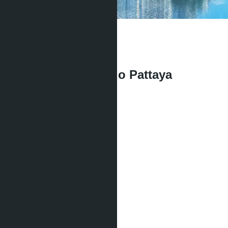
Студия
1 Душевая
29.13
m
2
฿2 430 000
Whale Marina Condo Pattaya
฿2 930 000
Тип жилья:
Студия
Проект:
Whale Marina Condo Pattaya
Квота:
Компания
Кол-во душевых:
1
Площадь:
2
29.13 m
Вид:
Вид на город
Этаж:
6