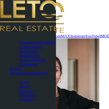
Связаться сейчас
WhatsApp
Telegram
MAX
Instagram
YouTube
IMO
Паттайя
Горячие предложения
Старт продаж
Последние
обновления
Новые проекты
Избранное
Пхукет
Полезная информация
О нас
О нас
Видео
Галерея
Контакты
Отзывы