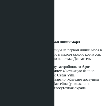
Детская площадка
Лобби
Зона отдыха
Сауна
Охрана
Бассейн
Фитнес / Тренажёрный зал
Парковка
Квартира с 1 спальней на первой линии моря
Cetus Beachfront
- это кондоминиум на первой линии моря в
Паттайе, состоящий из высотного и малоэтажного корпусов,
расположенных непосредственно на пляже Джомтьен.
Проект был завершён в 2015 году застройщиком
Apus
Development Group
и представляет
49-этажную башню
Cetus Tower
и 5-этажный корпус
Cetus Villa
,
Всего в прректе около 310-318 квартир. Жителям доступны
панорамные виды на море, два бассейна (у пляжа и на
крыше), фитнес-зал, сауна и круглосуточная охрана.