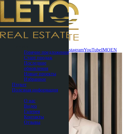
Связаться
Паттайя
сейчас
WhatsApp
Telegram
MAX
Instagram
YouTube
IMO
EN
Горячие предложения
Старт продаж
Последние
обновления
Новые проекты
Избранное
Пхукет
Полезная информация
О нас
О нас
Видео
Галерея
Контакты
Отзывы