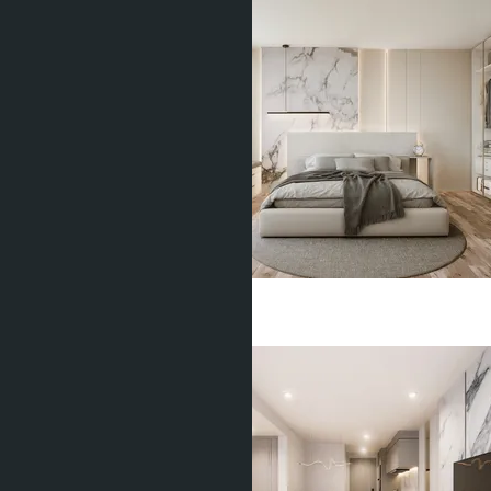
฿5 603 775
Студия
1 Душевая
29
m
2