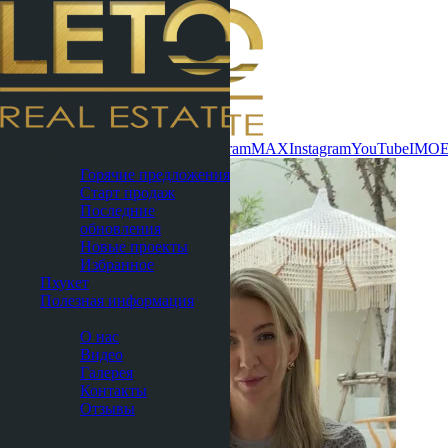
Связаться сейчас
WhatsApp
Telegram
MAX
Instagram
YouTube
IMO
Паттайя
Горячие предложения
Старт продаж
Последние
обновления
Новые проекты
Избранное
Пхукет
Полезная информация
О нас
О нас
Видео
Галерея
Контакты
Отзывы