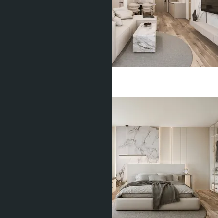
฿2 843 331
2 Спальни
2 Душевых
70
m
2