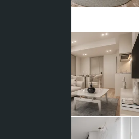
฿6 632 553
Студия
1 Душевая
29
m
2
฿2 282 273