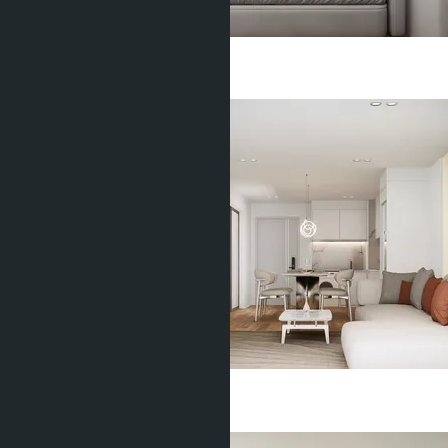
1 Спальня
1 Душевая
40
m
2
฿3 541 941
2 Спальни
1 Душевая
58
m
2