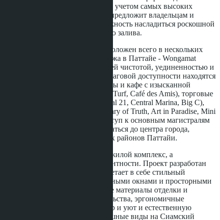
расположение. Разработанный с учетом самых высоких
стандартов, этот кондоминиум предложит владельцам и
инвесторам уникальную возможность насладиться роскошной
жизнью на побережье Сиамского залива.
Комплекс
Once Wongamat
расположен всего в нескольких
минутах ходьбы от лучшего пляжа в Паттайе - Wongamat
Beach. Этот район известен своей чистотой, уединенностью и
развитой инфраструктурой. В шаговой доступности находятся
пятизвездочные отели, рестораны и кафе с изысканной
кухней (The Glass House, Surf & Turf, Café des Amis), торговые
центры и супермаркеты (Terminal 21, Central Marina, Big C),
достопримечательности (Sanctuary of Truth, Art in Paradise, Mini
Siam). Кроме того, удобный доступ к основным магистралям
делает возможным быстро добраться до центра города,
международных школ и деловых районов Паттайи.
Once Wongamat - это не просто жилой комплекс, а
воплощение современной элегантности. Проект разработан
ведущими архитекторами и сочетает в себе стильный
современный дизайн с панорамными окнами и просторными
балконами, высококачественные материалы отделки и
передовые технологии строительства, эргономичные
планировки, создающие простор и уют и естественную
вентиляцию помещений, роскошные виды на Сиамский