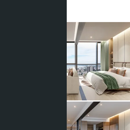
1 Спальня
1 Душевая
34
m
2
฿6 730 000