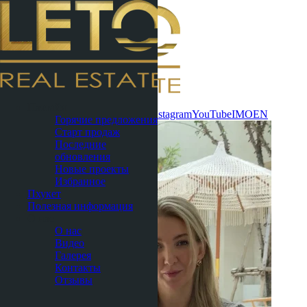
Связаться
Паттайя
сейчас
WhatsApp
Telegram
MAX
Instagram
YouTube
IMO
EN
Горячие предложения
Старт продаж
Последние
обновления
Новые проекты
Избранное
Пхукет
Полезная информация
О нас
О нас
Видео
Галерея
Контакты
Отзывы