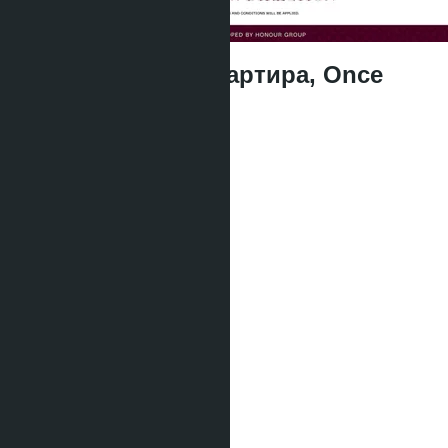
Двухкомнатная квартира, Once
Wongamat
฿11 739 000
Тип жилья:
1 спальня
Проект:
Once Wongamat
Квота:
Иностранная
Кол-во спален:
1
Кол-во душевых:
1
Площадь:
2
56 m
Вид:
Вид на море
Этаж:
17