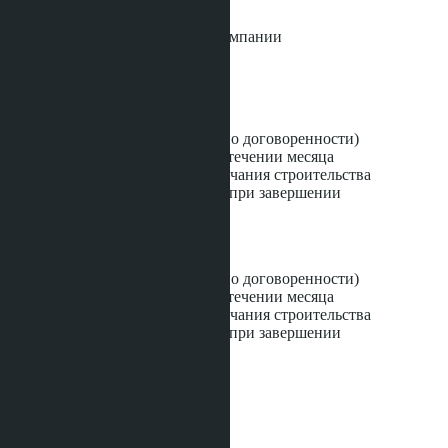
охрана 24/7
видеонаблюдение
услуги управляющей компании
ГРАФИК ПЛАТЕЖЕЙ:
Тайская квота:
100,000 - депозит (или по договоренности)
15% - первый платёж в течении месяца
15% - рассрочка до окончания строительства
70% - оплата под ключ (при завершении
строительства)
Иностранная квота:
100,000 - депозит (или по договоренности)
20% - первый платёж в течении месяца
30% - рассрочка до окончания строительства
50% - оплата под ключ (при завершении
строительства)