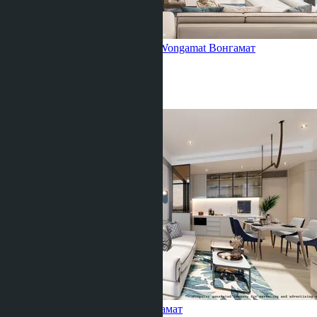
Трехкомнатная квартира, Once Wongamat
Вонгамат
2 Спальни
2 Душевых
88
m
2
฿21 115 000
1 спальня, Once Wongamat
Вонгамат