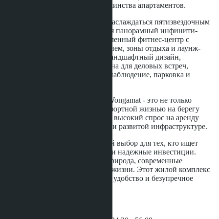
залив, открывающиеся из большинства апартаментов.
Жители Once Wongamat могут наслаждаться пятизвездочным
сервисом и удобствами, включая панорамный инфинити-
бассейн с видом на море, современный фитнес-центр с
профессиональным оборудованием, зоны отдыха и лаунж-
пространства, зеленые сады и ландшафтный дизайн,
конференц-залы и коворкинг-зона для деловых встреч,
круглосуточная охрана и видеонаблюдение, парковка и
консьерж-сервис
Покупка апартаментов в Once Wongamat - это не только
возможность наслаждаться комфортной жизнью на берегу
моря, но и выгодное вложение - высокий спрос на аренду
благодаря престижному району и развитой инфраструктуре.
Once Wongamat
- это идеальный выбор для тех, кто ищет
элитное жилье у моря, комфорт и надежные инвестиции.
Здесь гармонично сочетаются природа, современные
технологии и высокий уровень жизни. Этот жилой комплекс
создан для тех, кто ценит стиль, удобство и безупречное
качество.
ТИПЫ КВАРТИР: