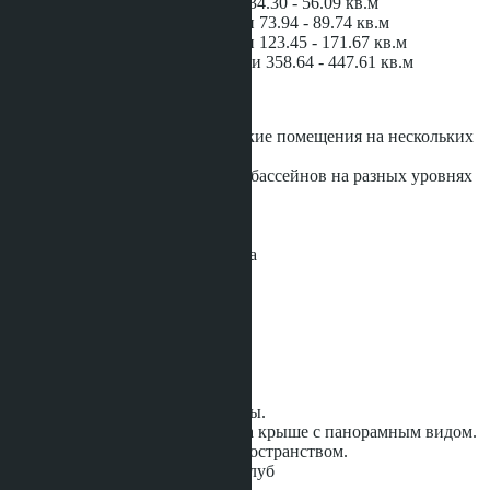
Квартиры с 1 спальней 34.30 - 56.09 кв.м
Квартиры с 2 спальнями 73.94 - 89.74 кв.м
Квартиры с 3 спальнями 123.45 - 171.67 кв.м
Пентхаусы с 3 спальнями 358.64 - 447.61 кв.м
ИНФРАСТРУКТУРА:
Просторные коммерческие помещения на нескольких
уровнях
Несколько панорамных бассейнов на разных уровнях
лобби
Уютные зоны отдыха
Детский бассейн
Детская игровая комната
Игровая комната
Гольф симулятор
ко-воркинг
Театр
Фитнес студия, пилатес
Йога зал
Приватный ресторан
Парные комнаты и сауны.
Панорамный бассейн на крыше с панорамным видом.
Зона отдыха с лаунж-пространством.
Современный фитнес-клуб