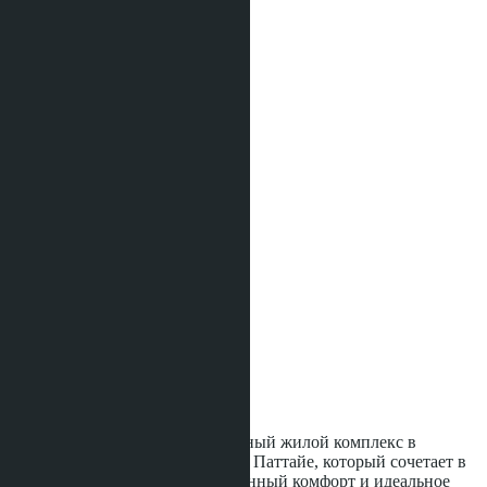
Расстояние до моря:
500 m
Статус строительства:
Не указано
Удобства
Коворкинг
Игровая комната
Гольф-симулятор
Детский клуб
Зона отдыха
Ресторан
Бассейн на крыше
Сауна
Охрана
Магазин
Бассейн
Wi-Fi
Фитнес / Тренажёрный зал
Парковка
Once Wongamat
- это премиальный жилой комплекс в
престижном районе Wongamat в Паттайе, который сочетает в
себе элегантный стиль, современный комфорт и идеальное