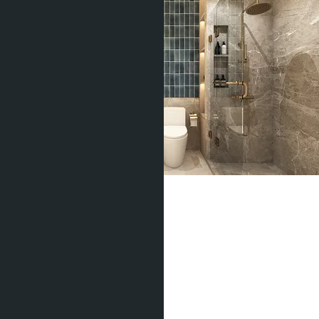
Above Element
฿10 080 000
Тип жилья:
2 спальни
Проект:
Above Element
Квота:
Тайская
Кол-во спален: