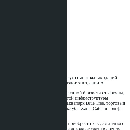
2
Кол-во душевых:
2
Площадь:
2
76 m
Вид:
Вид на бассейн
Этаж:
3
Расстояние до моря:
2500 m
Статус строительства:
Не указано
Квартира 76 кв.м. в проекте из двух семиэтажных зданий.
Данного типа квартиры располагаются в здании A.
Комплекс строится в непосредственной близости от Лагуны,
Boat Avenue и в минутах от богатой инфраструктуры
премиального района Банг Тао: аквапарк Blue Tree, торговый
центр Porto De Phuket, пляжные клубы Xana, Catch и гольф-
клуб Лагуна.
Квартиру в этом проекте можно приобрести как для личного
проживания, так и для получения дохода от сдачи в аренду.