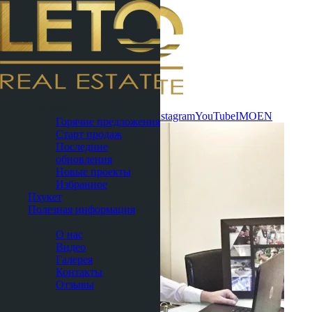
Связаться
Паттайя
сейчас
WhatsApp
Telegram
MAX
Instagram
YouTube
IMO
EN
Горячие предложения
Старт продаж
Последние
обновления
Новые проекты
Избранное
Пхукет
Полезная информация
О нас
О нас
Видео
Галерея
Контакты
Отзывы