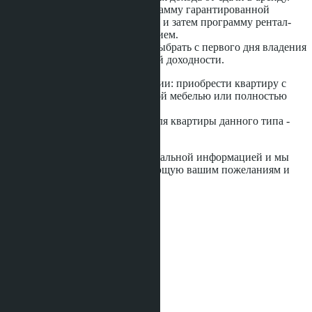
УК комплекса предлагает программу гарантированной
доходности 5% сроком на 3 года и затем программу рентал-
пул 60/40 с ежегодным продлением.
Программу рентал-пул можно выбрать с первого дня владения
и отказаться от гарантированной доходности.
Застройщик предлагает две опции: приобрести квартиру с
ремонтом и только со встроенной мебелью или полностью
меблированной с техникой.
Стоимость мебельного пакета для квартиры данного типа -
600.000 бат.
Пожалуйста, обращайтесь за детальной информацией и мы
подберем вам квартиру, отвечающую вашим пожеланиям и
стандартам.