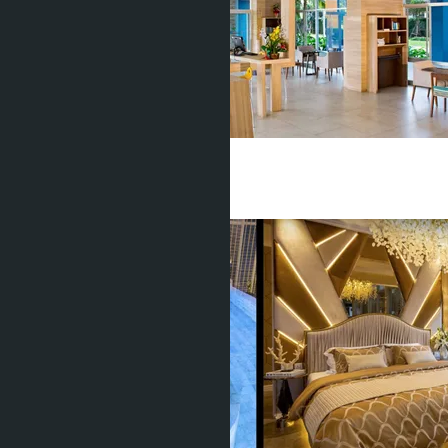
฿8 113 000
1 Спальня
1 Душевая
35
m
2
฿4 060 000