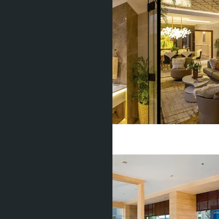
฿10 635 900
2 Спальни
2 Душевых
61
m
2