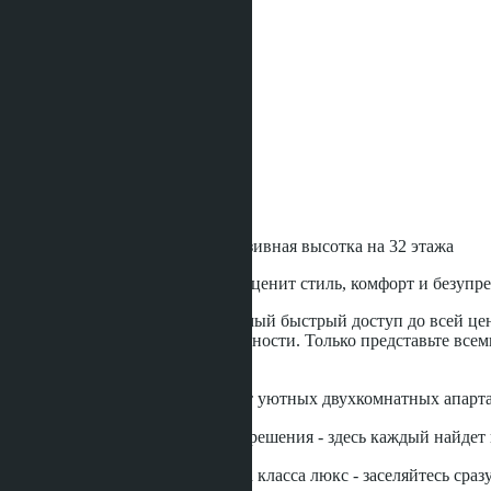
Лобби
Онсэн
Можно с животными
Зона отдыха
Бассейн на крыше
Сауна
Охрана
Спортивная площадка
Wi-Fi
Фитнес / Тренажёрный зал
Парковка
The Riviera California
- эксклюзивная высотка на 32 этажа
Этот проект создан для тех, кто ценит стиль, комфорт и безуп
Уникальна локация проекта, самый быстрый доступ до всей цен
стрит. Все это в шаговой доступности. Только представьте все
собственной квартиры.
✔ Разнообразие планировок - от уютных двухкомнатных апарта
✔ Уникальные планировочные решения - здесь каждый найдет и
✔ Полная меблировка и отделка класса люкс - заселяйтесь сраз