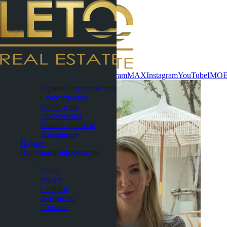
Связаться сейчас
WhatsApp
Telegram
MAX
Instagram
YouTube
IMO
Паттайя
Горячие предложения
Старт продаж
Последние
обновления
Новые проекты
Избранное
Пхукет
Полезная информация
О нас
О нас
Видео
Галерея
Контакты
Отзывы