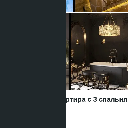
Эксклюзивная квартира с 3 спальнями
฿23 657 700
Тип жилья:
3 спальни
Проект: