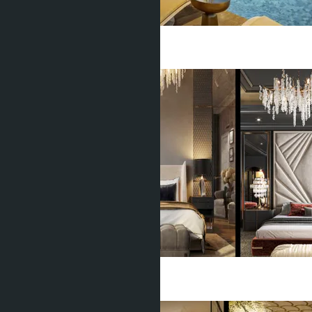
2 Спальни
2 Душевых
83
m
2
฿14 516 700
2 Спальни
2 Душевых
66
m
2