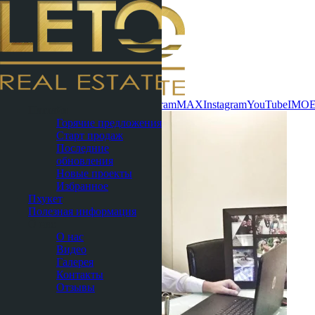
Связаться сейчас
WhatsApp
Telegram
MAX
Instagram
YouTube
IMO
Паттайя
Горячие предложения
Старт продаж
Последние
обновления
Новые проекты
Избранное
Пхукет
Полезная информация
О нас
О нас
Видео
Галерея
Контакты
Отзывы