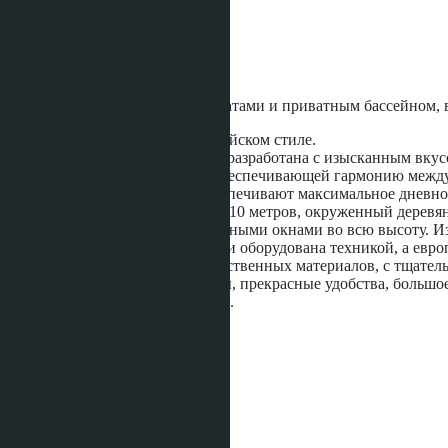
Расстояние до моря:
2500 m
Статус строительства:
Готовое
Вилла с двумя спальными комнатами и приватным бассейном, в
Дизайн виллы выполнен в Балийском стиле.
Концепция открытой гостиной разработана с изысканным вкусо
Инновационная планировка, обеспечивающей гармонию между
Высокие раздвижные окна обеспечивают максимальное дневное
В центре находится бассейн 4 х 10 метров, окруженный деревян
Все спальни оснащены панорамными окнами во всю высоту. Из 
Вилла полностью меблирована и оборудована техникой, а евро
Вилла построена из высококачественных материалов, с тщател
Высококачественные материалы, прекрасные удобства, большое
для инвесторов в недвижимость.