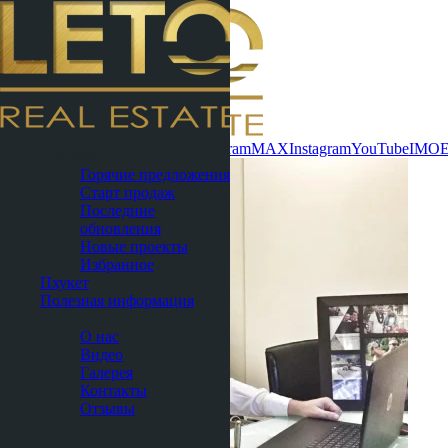
Связаться сейчас
WhatsApp
Telegram
MAX
Instagram
YouTube
IMO
Паттайя
Горячие предложения
Старт продаж
Последние
обновления
Новые проекты
Избранное
Пхукет
Полезная информация
О нас
О нас
Видео
Галерея
Контакты
Отзывы