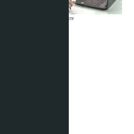
Получить информацию об объекте
Babushkin Denis
+66 80 006 4500
Anchan Hills
฿23 000 000
Тип жилья:
Вилла
Проект:
Anchan Hills
Квота:
Тайская
Кол-во спален:
2
Кол-во душевых:
2
Площадь:
2
296 m
Вид:
Вид на бассейн
Этаж:
1