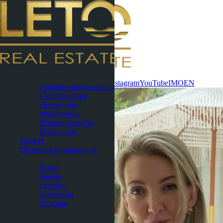
Связаться
Паттайя
сейчас
WhatsApp
Telegram
MAX
Instagram
YouTube
IMO
EN
Горячие предложения
Старт продаж
Последние
обновления
Новые проекты
Избранное
Пхукет
Полезная информация
О нас
О нас
Видео
Галерея
Контакты
Отзывы