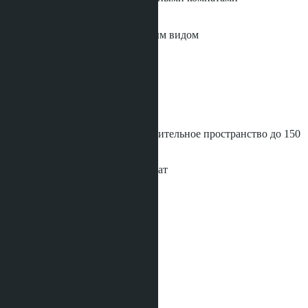
• Встроенные шкафы
• Большая гостиная и столовая
• Частный бассейн с бесконечным видом
• Западная кухня
• Прачечная
• Крытые террасы
• Гараж на 2 автомобиля
• Комната для хранения
• Гостевой туалет
• Семейная комната
• Возможность добавить дополнительное пространство до 150
кв. м
Пакет мебели: от 3 миллионов бат