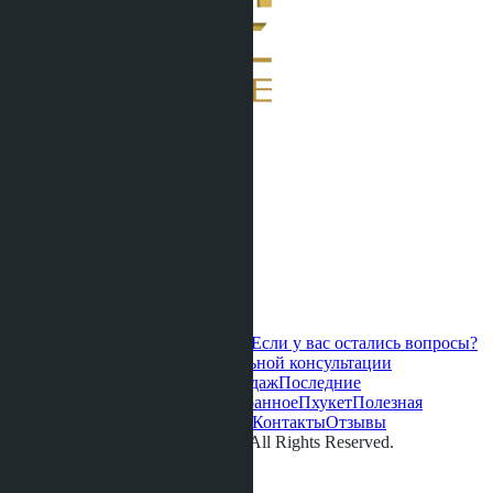
Если у вас остались вопросы?
Свяжитесь с нами для персональной консультации
Горячие предложения
Старт продаж
Последние
обновления
Новые проекты
Избранное
Пхукет
Полезная
информация
О нас
Видео
Галерея
Контакты
Отзывы
© LETO CONDOS 2013 - 2026. All Rights Reserved.
Адрес:
Телефон: