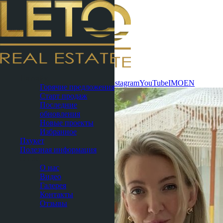
Связаться
Паттайя
сейчас
WhatsApp
Telegram
MAX
Instagram
YouTube
IMO
EN
Горячие предложения
Старт продаж
Последние
обновления
Новые проекты
Избранное
Пхукет
Полезная информация
О нас
О нас
Видео
Галерея
Контакты
Отзывы