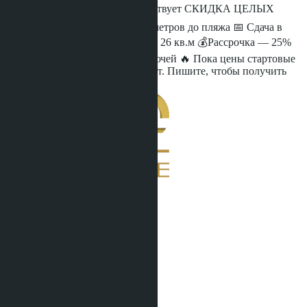
❗️Торопитесь. Прямо сейчас действует СКИДКА ЦЕЛЫХ
200.000 бат (~500.000₽) 📍 800 метров до пляжа 📅 Сдача в
конце 2026 года 🔑 Квартиры от 26 кв.м 💰Рассрочка — 25%
сейчас , 75% при получении ключей 🔥 Пока цены стартовые
— самое время заходить в проект. Пишите, чтобы получить
планировки и актуальные цены.