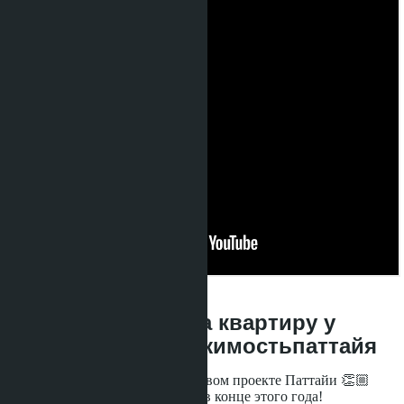
09.06.2026, 01:50:42
3,5 млн рублей - за квартиру у
моря!🌴🔥 #недвижимостьпаттайя
Открыты продажи квартир в новом проекте Паттайи 👏🏼
Строительство завершится уже в конце этого года!