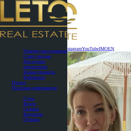
Связаться
Паттайя
сейчас
WhatsApp
Telegram
MAX
Instagram
YouTube
IMO
EN
Горячие предложения
Старт продаж
Последние
обновления
Новые проекты
Избранное
Пхукет
Полезная информация
О нас
О нас
Видео
Галерея
Контакты
Отзывы