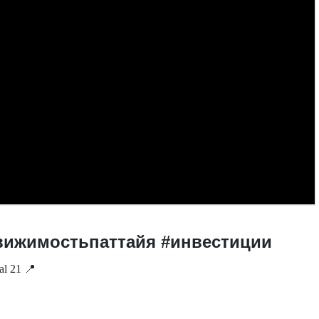
едвижимостьпаттайя #инвестиции
l 21 📍