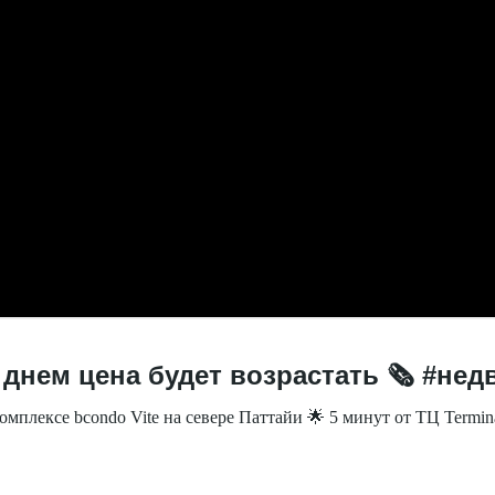
м днем цена будет возрастать 🗞️ #н
омплексе bcondo Vite на севере Паттайи 🌟 5 минут от ТЦ Termina