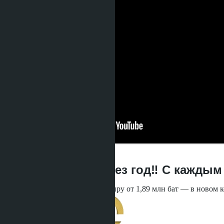
12.06.2026, 03:47:42
Сдача проекта через год‼️ С кажды
Успевайте забронировать квартиру от 1,89 млн бат — в новом к