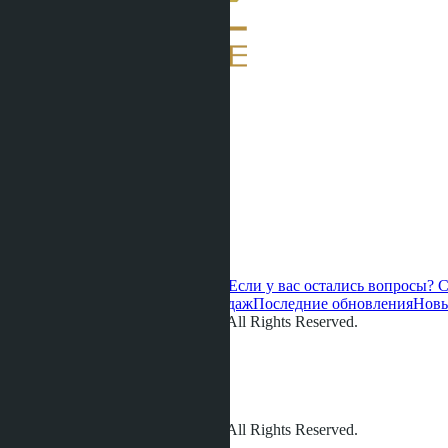
Если у вас остались вопросы?
С
Горячие предложения
Старт продаж
Последние обновления
Новы
© LETO CONDOS 2013 - 2026. All Rights Reserved.
Адрес:
Телефон:
+66 80 006 4500
info@leto.villas
© LETO CONDOS 2013 - 2026. All Rights Reserved.