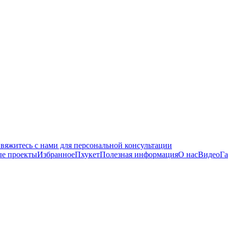
вяжитесь с нами для персональной консультации
е проекты
Избранное
Пхукет
Полезная информация
О нас
Видео
Га