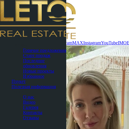
Связаться сейчас
WhatsApp
Telegram
MAX
Instagram
YouTube
IMO
Паттайя
Горячие предложения
Старт продаж
Последние
обновления
Новые проекты
Избранное
Пхукет
Полезная информация
О нас
О нас
Видео
Галерея
Контакты
Отзывы