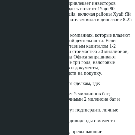
Пратамнак Хилл традиционно привлекает инвесторов
премиального сегмента: виллы здесь стоят от 15 до 80
миллионов бат. Восточная Паттайя, включая районы Хуай Яй
и Сильверлейк, интересна покупателям вилл в диапазоне 8-25
миллионов бат.
Проверяющие фокусируются на компаниях, которые владеют
землёй, но не ведут хозяйственной деятельности. Если
компания зарегистрирована с уставным капиталом 1-2
миллиона бат, но владеет виллой стоимостью 20 миллионов,
это красный флаг. Офицеры Лэнд Офиса запрашивают
финансовые отчёты за последние три года, налоговые
декларации тайских акционеров и документы,
подтверждающие источник средств на покупку.
Специальное внимание уделяется сделкам, где:
стоимость земли превышает 5 миллионов бат;
покупатель заплатил наличными 2 миллиона бат и
более;
тайские акционеры не могут подтвердить личные
доходы;
компания не выплачивала дивиденды с момента
покупки;
земля куплена на средства, превышающие