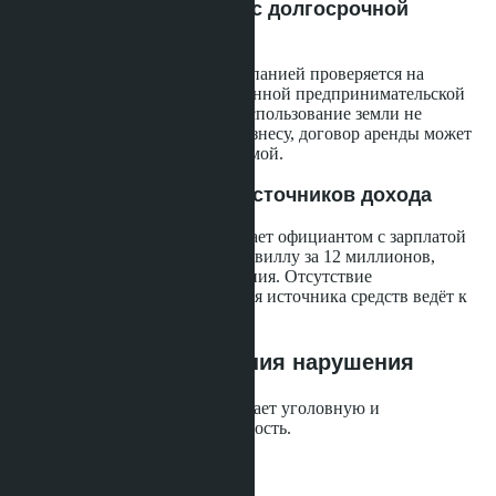
Иностранные компании с долгосрочной
арендой
Аренда земли иностранной компанией проверяется на
соответствие Закону об иностранной предпринимательской
деятельности 1999 года. Если использование земли не
соответствует разрешённому бизнесу, договор аренды может
быть признан номинальной схемой.
Покупатели без чётких источников дохода
Если тайский покупатель работает официантом с зарплатой
15 000 бат в месяц, но покупает виллу за 12 миллионов,
проверяющие запросят объяснения. Отсутствие
документального подтверждения источника средств ведёт к
углублённому расследованию.
Последствия выявления нарушения
Законодательство предусматривает уголовную и
административную ответственность.
По Земельному кодексу: