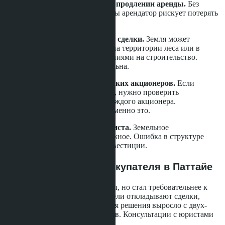
Доверие устным обещаниям о продлении аренды.
Без
контрактных механизмов защиты арендатор рискует потерять
виллу через 30 лет.
Отсутствие проверки чистоты сделки.
Земля может
находиться в охраняемой зоне, на территории леса или в
прибрежной полосе с ограничениями на строительство.
Проверка титула Чанот обязательна.
Игнорирование проверки тайских акционеров.
Если
выбрана структура с компанией, нужно проверить
финансовую состоятельность каждого акционера.
Проверяющие органы делают именно это.
Покупка без консультации юриста.
Земельное
законодательство Таиланда сложное. Ошибка в структуре
владения может стоить всей инвестиции.
Что это значит для покупателя в Паттайе
Рынок вилл в Паттайе не рухнул, но стал требовательнее к
юридической чистоте. Покупатели откладывают сделки,
ожидая ясности. Время принятия решения выросло с двух-
трёх недель до двух-трёх месяцев. Консультации с юристами
стали обязательным этапом.