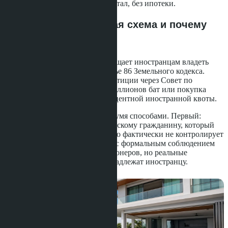
зарегистрированный капитал, без ипотеки.
Что такое номинальная схема и почему
она незаконна
Тайское законодательство запрещает иностранцам владеть
землёй напрямую согласно статье 86 Земельного кодекса.
Исключения крайне узки: инвестиции через Совет по
инвестициям Таиланда от 40 миллионов бат или покупка
кондоминиума в рамках 49-процентной иностранной квоты.
Номинальная схема работает двумя способами. Первый:
иностранец
передаёт деньги тайскому гражданину, который
оформляет землю на своё имя, но фактически не контролирует
её. Второй: создаётся компания с формальным соблюдением
требования о 51% тайских акционеров, но реальные
инвестиции и управление принадлежат иностранцу.