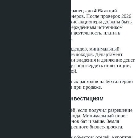
Компания владеет землёй, иностранец - до 49% акций.
Остальные 51% у тайских акционеров. После проверок 2026
года ключевое требование: тайские акционеры должны быть
реальными инвесторами с подтверждённым источником
средств. Компания обязана вести деятельность, платить
дивиденды и сдавать отчётность.
Красные флаги: отсутствие дивидендов, минимальный
уставный капитал, акционеры без доходов. Департамент
развития бизнеса изучает цепочки владения и движение денег.
Если тайские акционеры не могут подтвердить инвестиции,
компанию признают номинальной.
Такая структура требует ежегодных расходов на бухгалтерию
и аудит, но даёт больше гибкости при продаже.
Привилегия Совета по инвестициям
Иностранец может владеть землёй, если получил разрешение
от Совета по инвестициям Таиланда. Минимальный порог
инвестиций - обычно 40 миллионов бат и выше. Земля
должна использоваться для одобренного бизнес-проекта.
Эта схема подходит для крупных объектов: отелей, курортов,