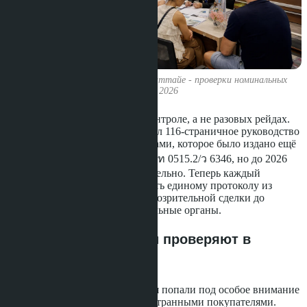
Офис Департамента земель в Паттайе - проверки номинальных
сделок 2026
Речь идёт о систематическом контроле, а не разовых рейдах.
Департамент земель активировал 116-страничное руководство
по борьбе с подставными сделками, которое было издано ещё
в марте 2023 года циркуляром มท 0515.2/ว 6346, но до 2026
года применялось непоследовательно. Теперь каждый
земельный офис обязан следовать единому протоколу из
десяти шагов: от выявления подозрительной сделки до
передачи дела в правоохранительные органы.
Какие районы Паттайи проверяют в
первую очередь
Пратамнак и Восточная Паттайя попали под особое внимание
из-за концентрации вилл с иностранными покупателями.