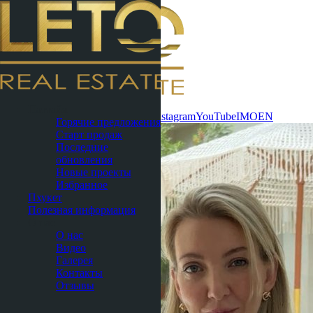
Связаться
Паттайя
сейчас
WhatsApp
Telegram
MAX
Instagram
YouTube
IMO
EN
Горячие предложения
Старт продаж
Последние
обновления
Новые проекты
Избранное
Пхукет
Полезная информация
О нас
О нас
Видео
Галерея
Контакты
Отзывы