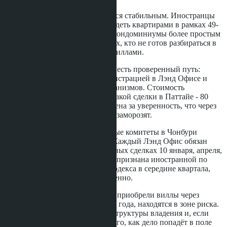
Сегмент кондоминиумов остаётся стабильным. Иностранцы
по-прежнему могут законно владеть квартирами в рамках 49-
процентной квоты. Это делает кондоминиумы более простым
и безопасным вложением для тех, кто не готов разбираться в
сложных структурах владения виллами.
Для тех, кто всё же хочет виллу, есть проверенный путь:
защищённая аренда земли с регистрацией в Лэнд Офисе и
полным пакетом защитных механизмов. Стоимость
юридического сопровождения такой сделки в Паттайе - 80
000-150 000 бат. Это разумная цена за уверенность, что через
пять лет вашу собственность не заморозят.
Провинциальные инспекционные комитеты в Чонбури
проводят квартальные отчёты. Каждый Лэнд Офис обязан
подавать данные о подозрительных сделках 10 января, апреля,
июля и октября. Если компания признана иностранной по
статьям 97 или 98 Земельного кодекса в середине квартала,
информация передаётся немедленно.
Покупатели из России, которые приобрели виллы через
номинальные компании до 2026 года, находятся в зоне риска.
Рекомендуется провести аудит структуры владения и, если
нужно, реструктурировать до того, как дело попадёт в поле