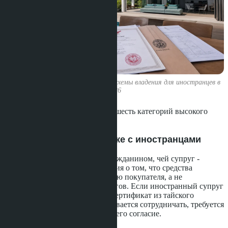
Вилла на Пратамнаке - легальные схемы владения для иностранцев в
2026
Департамент земель определил шесть категорий высокого
риска:
Тайцы, состоящие в браке с иностранцами
При покупке земли тайским гражданином, чей супруг -
иностранец, требуется декларация о том, что средства
являются личной собственностью покупателя, а не
совместным имуществом супругов. Если иностранный супруг
находится за границей, нужен сертификат из тайского
посольства. Если супруг отказывается сотрудничать, требуется
судебное решение, заменяющее его согласие.