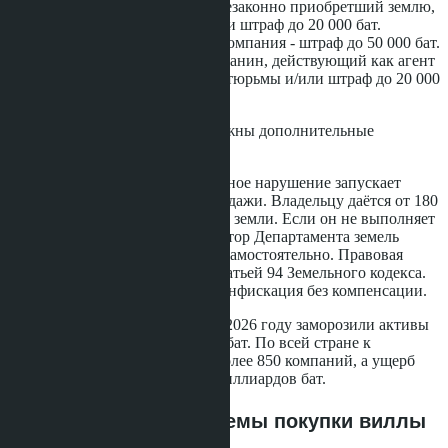
Статья 111: иностранец, незаконно приобретший землю,
- до двух лет тюрьмы и/или штраф до 20 000 бат.
Статья 112: иностранная компания - штраф до 50 000 бат.
Статья 113: тайский гражданин, действующий как агент
иностранца, - до двух лет тюрьмы и/или штраф до 20 000
бат.
По Уголовному кодексу
возможны дополнительные
обвинения в мошенничестве.
Помимо штрафов, подтверждённое нарушение запускает
процедуру принудительной продажи. Владельцу даётся от 180
дней до одного года на продажу земли. Если он не выполняет
требование, генеральный директор Департамента земель
получает право продать землю самостоятельно. Правовая
основа - статья 99 в связке со статьей 94 Земельного кодекса.
В крайних случаях возможна конфискация без компенсации.
На островах Самуи и Панган в 2026 году заморозили активы
на сумму более 200 миллионов бат. По всей стране к
ответственности привлечены более 850 компаний, а ущерб
государству оценивается в 15 миллиардов бат.
Четыре легальные схемы покупки виллы