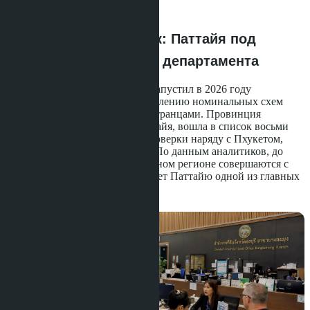
·
05.07.2026
Новая волна проверок: Паттайя под
прицелом земельного департамента
Департамент земель Таиланда запустил в 2026 году
масштабную кампанию по выявлению номинальных схем
владения недвижимостью иностранцами. Провинция
Чонбури, где расположена Паттайя, вошла в список восьми
приоритетных регионов для проверки наряду с Пхукетом,
Сураттани, Краби и Районгом. По данным аналитиков, до
60% сделок с виллами в Восточном регионе совершаются с
участием иностранцев, что делает Паттайю одной из главных
целей новой политики.