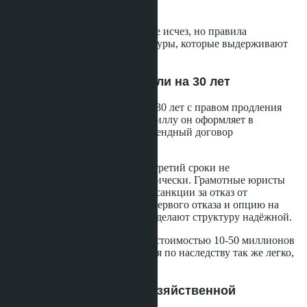
в Паттайе
После волны проверок рынок не исчез, но правила
изменились. Есть четыре структуры, которые выдерживают
проверку.
Защищённая аренда земли на 30 лет
Иностранец арендует землю на 30 лет с правом продления
дважды (до 90 лет суммарно). Виллу он оформляет в
собственность как строение. Арендный договор
регистрируется в Лэнд Офисе.
Важно: продление на второй и третий сроки не
гарантировано законом автоматически. Грамотные юристы
включают в договор штрафные санкции за отказ от
продления, залог земли, право первого отказа и опцию на
выкуп. Эти механизмы защиты делают структуру надёжной.
Такая схема подходит для вилл стоимостью 10-50 миллионов
бат. Минус: аренда не передаётся по наследству так же легко,
как собственность.
Компания с реальной хозяйственной
деятельностью