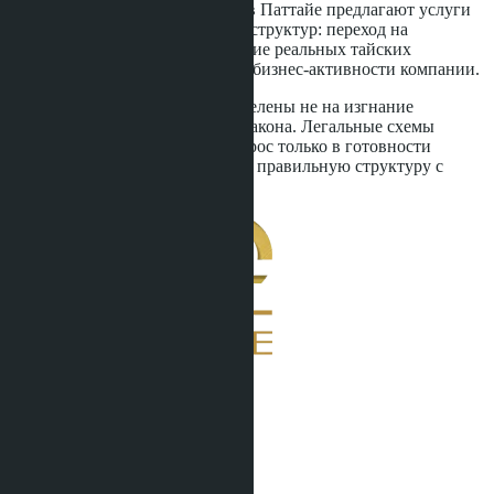
зрения проверяющих. Юристы в Паттайе предлагают услуги
по легализации существующих структур: переход на
защищённую аренду, привлечение реальных тайских
инвесторов, документирование бизнес-активности компании.
Важно понимать: проверки нацелены не на изгнание
иностранцев, а на соблюдение закона. Легальные схемы
работают и будут работать. Вопрос только в готовности
инвестировать время и деньги в правильную структуру с
самого начала.