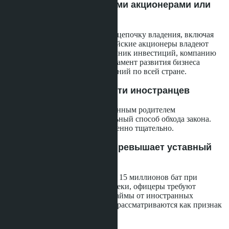
Компании с иностранными акционерами или
директорами
Проверяющие изучают полную цепочку владения, включая
косвенных акционеров. Если тайские акционеры владеют
51%, но не могут доказать источник инвестиций, компанию
признают номинальной. Департамент развития бизнеса
выявил более 7 000 таких компаний по всей стране.
Несовершеннолетние дети иностранцев
Передача земли детям с иностранным родителем
рассматривается как потенциальный способ обхода закона.
Такие сделки проверяются особенно тщательно.
Компании, чья покупка превышает уставный
капитал
Если компания купила землю за 15 миллионов бат при
капитале 2 миллиона и без ипотеки, офицеры требуют
объяснить источник разницы. Займы от иностранных
акционеров или связанных лиц рассматриваются как признак
номинальной структуры.