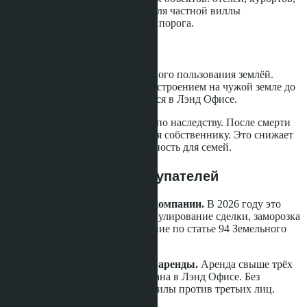
коммерческой недвижимости. Для частной виллы
нецелесообразна из-за высокого порога.
Узуфрукт и суперфиций
Узуфрукт даёт право пожизненного пользования землёй.
Суперфиций позволяет владеть строением на чужой земле до
30 лет. Оба права регистрируются в Лэнд Офисе.
Минус: узуфрукт не передаётся по наследству. После смерти
пользователя земля возвращается собственнику. Это снижает
инвестиционную привлекательность для семей.
Типичные ошибки покупателей
Использование номинальной компании.
В 2026 году это
главный риск. Последствия: аннулирование сделки, заморозка
активов, уголовное преследование по статье 94 Земельного
кодекса.
Нерегистрированный договор аренды.
Аренда свыше трёх
лет обязана быть зарегистрирована в Лэнд Офисе. Без
регистрации договор не имеет силы против третьих лиц.