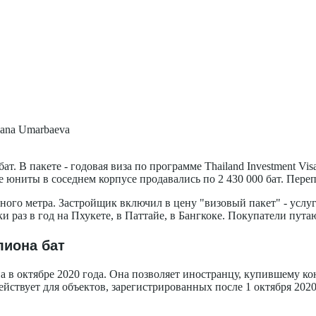
ana Umarbaeva
т. В пакете - годовая виза по программе Thailand Investment Vis
юниты в соседнем корпусе продавались по 2 430 000 бат. Перепл
го метра. Застройщик включил в цену "визовый пакет" - услугу,
и раз в год на Пхукете, в Паттайе, в Бангкоке. Покупатели пута
лиона бат
а в октябре 2020 года. Она позволяет иностранцу, купившему ко
ствует для объектов, зарегистрированных после 1 октября 2020 