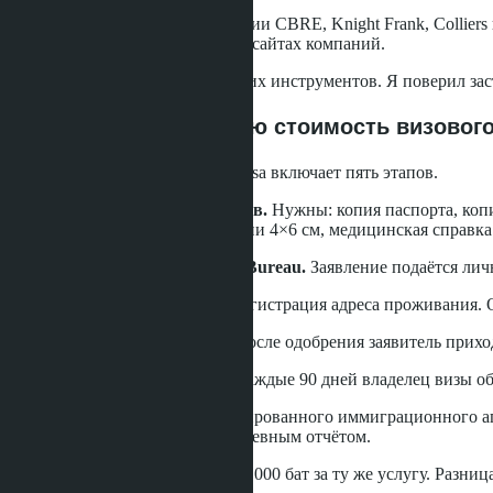
3. Отчёты оценщиков.
Компании CBRE, Knight Frank, Collier
Отчёты доступны бесплатно на сайтах компаний.
Я не использовал ни один из этих инструментов. Я поверил за
Что входит в реальную стоимость визовог
Подача на Thailand Investment Visa включает пять этапов.
Этап 1: Подготовка документов.
Нужны: копия паспорта, копия
средств из-за рубежа, фотографии 4×6 см, медицинская справка 
Этап 2: Подача в Immigration Bureau.
Заявление подаётся личн
Этап 3: Оформление TM30.
Регистрация адреса проживания. О
Этап 4: Получение штампа.
После одобрения заявитель приход
Этап 5: 90-дневные отчёты.
Каждые 90 дней владелец визы об
Общая стоимость услуг лицензированного иммиграционного агент
помощь с TM30 и первым 90-дневным отчётом.
Застройщики берут 400 000-700 000 бат за ту же услугу. Разни