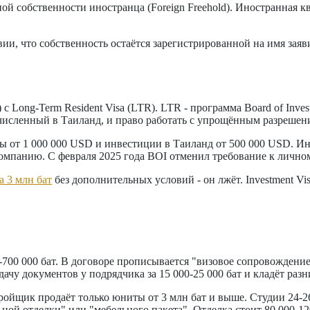
й собственности иностранца (Foreign Freehold). Иностранная кв
и, что собственность остаётся зарегистрированной на имя заяви
 Long-Term Resident Visa (LTR). LTR - программа Board of Inves
ечисленный в Таиланд, и право работать с упрощённым разрешен
ивы от 1 000 000 USD и инвестиции в Таиланд от 500 000 USD. И
омпанию. С февраля 2025 года BOI отменил требование к лично
а 3 млн бат
без дополнительных условий - он лжёт. Investment Vi
-700 000 бат. В договоре прописывается "визовое сопровождени
одачу документов у подрядчика за 15 000-25 000 бат и кладёт разн
ойщик продаёт только юниты от 3 млн бат и выше. Студии 24-26 
ной отделки" или "мебельного пакета". Отделка стоит 80 000-120