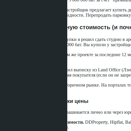
Схема 3: Пакетная продажа.
Застройщик предлагает купить два
но второй объект не имеет ликвидности. Перепродать парковку 
Как я проверил реальную стоимость (и поч
Через восемь месяцев после покупки я решил сдать студию в ар
продавались по 2 400 000-2 500 000 бат. Вы купили у застрой
Я поднял историю продаж. В том же проекте за последние 12 ме
Разница - 570 000 бат.
Причина переплаты: я не запросил выписку из Land Office (Л
показывает дату сделки, цену, имя покупателя (если он не запр
Я также не проверил цены на вторичном рынке. На порталах типа
заплатил 107 000 бат за м².
Три инструмента проверки цены
1. Выписка из Land Office.
Запрашивается лично или через юрис
2. Порталы вторичной недвижимости.
DDProperty, Hipflat, B
постройки даёт точную выборку.