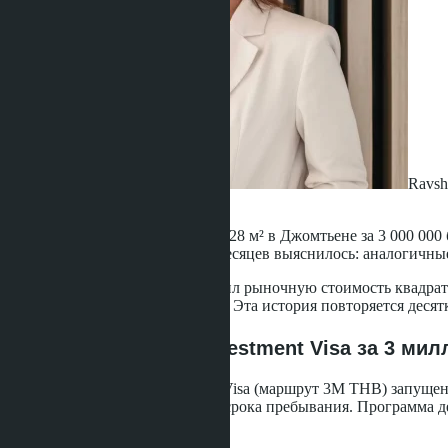
Ravsh
·
13.06.2026
Застройщик предложил студию 28 м² в Джомтьене за 3 000 000 ба
получил ключи. Через восемь месяцев выяснилось: аналогичные 
Причина банальна: я не проверил рыночную стоимость квадратно
через лицензированного агента. Эта история повторяется десятк
Что такое Thailand Investment Visa за 3 мил
Программа Thailand Investment Visa (маршрут 3M THB) запущен
неиммиграционное продление срока пребывания. Программа дей
отличаться.