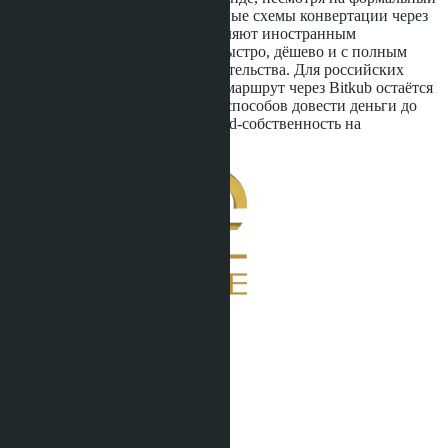
запрет Bank of Thailand. Легальные схемы конвертации через
лицензированные биржи позволяют иностранным
покупателям провести сделку быстро, дёшево и с полным
соблюдением тайского законодательства. Для российских
покупателей в Паттайе крипто-маршрут через Bitkub остаётся
одним из немногих доступных способов довести деньги до
застройщика и получить Freehold-собственность на
кондоминиум.