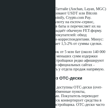
Часть крупных застройщиков в Паттайе (Anchan, Layan, MGC)
и на Пхукете (Banyan Tree) принимают USDT или Bitcoin
через escrow-сервисы - BitPay, Coinify, Crypto.com Pay.
Покупатель переводит криптовалюту на escrow-сервис,
который конвертирует средства в баты и перечисляет их на
счёт застройщика. Застройщик выдаёт обычную FET-форму.
Преимущество для российских покупателей: обход
санкционных проблем с банками-корреспондентами. Минус:
комиссия escrow-сервиса достигает 1,5-2% от суммы сделки.
Escrow-схема подходит для сделок от 5 млн бат (около 140 000
USD по курсу апреля 2026). Для меньших сумм издержки
непропорционально высоки. Застройщики редко афишируют
возможность крипто-расчётов на официальных сайтах -
информацию нужно запрашивать у отдела продаж напрямую.
Схема 3: P2P-обмен через OTC-дески
Для состоятельных покупателей доступны OTC-дески (over-
the-counter) - лицензированные обменные пункты,
работающие с крупными суммами. Покупатель переводит
USDT на кошелёк OTC-деска, деск конвертирует средства в
баты и перечисляет их на счёт застройщика. OTC-дески часто