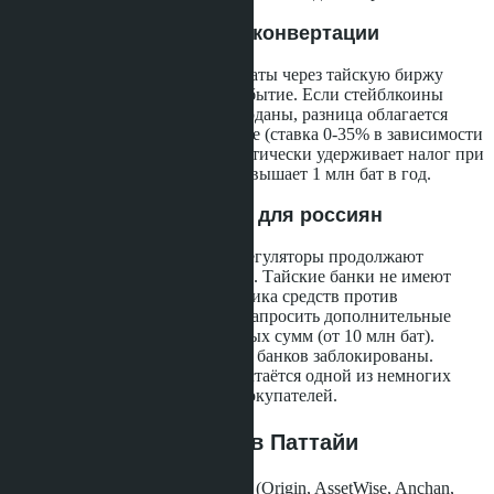
Налоговое событие при конвертации
Конвертация криптовалюты в баты через тайскую биржу
создаёт отдельное налоговое событие. Если стейблкоины
были куплены дешевле, чем проданы, разница облагается
подоходным налогом в Таиланде (ставка 0-35% в зависимости
от суммы). Биржа Bitkub автоматически удерживает налог при
выводе средств, если сумма превышает 1 млн бат в год.
Санкционные проблемы для россиян
К апрелю 2026 года западные регуляторы продолжают
расширять санкционные списки. Тайские банки не имеют
требований по проверке источника средств против
российских граждан, но могут запросить дополнительные
документы при переводе крупных сумм (от 10 млн бат).
SWIFT-переводы из российских банков заблокированы.
Крипто-маршрут через Bitkub остаётся одной из немногих
рабочих схем для российских покупателей.
Позиция застройщиков Паттайи
Крупные девелоперы в Паттайе (Origin, AssetWise, Anchan,