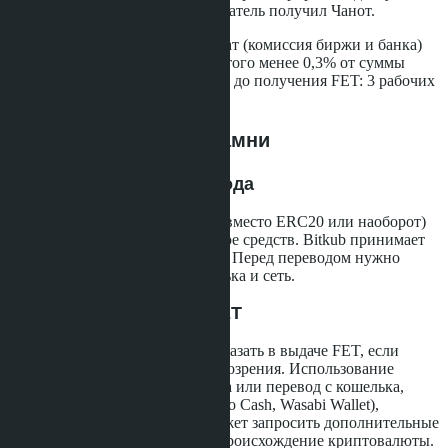
Земельном департаменте, покупатель получил Чанот.
Общие издержки: около 7 050 бат (комиссия биржи и банка)
плюс 1 USDT комиссия сети. Итого менее 0,3% от суммы
сделки. Срок от перевода USDT до получения FET: 3 рабочих
дня.
Риски и подводные камни
Путаница в сетях перевода
Ошибка в выборе сети (TRC20 вместо ERC20 или наоборот)
приводит к безвозвратной потере средств. Bitkub принимает
USDT только через сеть TRC20. Перед переводом нужно
трижды проверить адрес кошелька и сеть.
Отказ банка в выдаче FET
Тайские банки имеют право отказать в выдаче FET, если
источник средств вызывает подозрения. Использование
нелицензированного обменника или перевод с кошелька,
связанного с миксерами (Tornado Cash, Wasabi Wallet),
повышает риск отказа. Банк может запросить дополнительные
документы, подтверждающие происхождение криптовалюты.