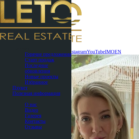
Связаться
Паттайя
сейчас
WhatsApp
Telegram
MAX
Instagram
YouTube
IMO
EN
Горячие предложения
Старт продаж
Последние
обновления
Новые проекты
Избранное
Пхукет
Полезная информация
О нас
О нас
Видео
Галерея
Контакты
Отзывы