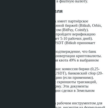
конвертации цифровых активов в фиатную валюту.
Чек-лист для покупателя
Убедитесь, что застройщик имеет партнёрское
соглашение с лицензированной биржей (Bitkub, Orbix,
ZipMex) или escrow-сервисом (BitPay, Coinify).
Откройте счёт на бирже и пройдите верификацию
заранее (процедура занимает 5-10 рабочих дней).
Проверьте сеть перевода USDT (Bitkub принимает
только TRC20).
Запросите у застройщика подтверждение, что банк
выдаст FET-форму после конвертации криптовалюты.
Убедитесь, что иностранная квота 49% в выбранном
проекте не исчерпана.
Рассчитайте общие издержки: комиссия биржи (0,25-
0,5%), комиссия сети (1-5 USDT), банковский сбор (20-
50 бат), налог на конвертацию (если применимо).
Сохраните все документы: скриншоты транзакций,
выписки с биржи, FET-форму. Эти документы
понадобятся для регистрации сделки в Земельном
департаменте.
Криптовалюта в 2026 году стала рабочим инструментом для
покупки недвижимости в Таиланде, несмотря на формальный