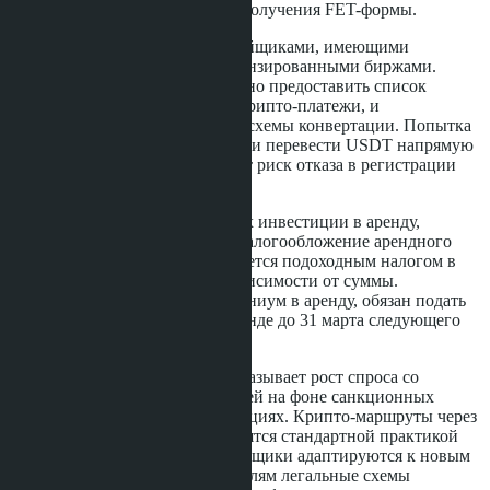
от момента выбора объекта до получения FET-формы.
Важно работать только с застройщиками, имеющими
партнёрские соглашения с лицензированными биржами.
Агентство недвижимости должно предоставить список
застройщиков, принимающих крипто-платежи, и
проконсультировать по выбору схемы конвертации. Попытка
сэкономить на комиссии биржи и перевести USDT напрямую
на кошелёк застройщика создаёт риск отказа в регистрации
сделки.
Для покупателей, планирующих инвестиции в аренду,
крипто-маршрут не влияет на налогообложение арендного
дохода. Доход от аренды облагается подоходным налогом в
Таиланде по ставке 0-35% в зависимости от суммы.
Иностранец, сдающий кондоминиум в аренду, обязан подать
налоговую декларацию в Таиланде до 31 марта следующего
года.
Рынок Паттайи в 2026 году показывает рост спроса со
стороны российских покупателей на фоне санкционных
ограничений в других юрисдикциях. Крипто-маршруты через
Bitkub и escrow-сервисы становятся стандартной практикой
для сделок от 2 млн бат. Застройщики адаптируются к новым
реалиям и предлагают покупателям легальные схемы