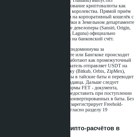
ценным бумагам и биржам (SEC Thailand) выпустил
официальный запрет на использование криптовалюты как
средства платежа на территории королевства. Прямой приём
USDT или Bitcoin застройщиком на корпоративный кошелёк с
последующей регистрацией сделки в Земельном департаменте
- запрещён. Все крупные тайские девелоперы (Sansiri, Origin,
AssetWise, Anantara, Banyan Tree, Laguna) официально
принимают только тайские баты на банковский счёт.
При этом в 2026 году покупка кондоминиума за
криптовалюту в Паттайе, Пхукете или Бангкоке происходит
ежедневно. Цифровые активы работают как промежуточный
инструмент ликвидности: покупатель отправляет USDT на
лицензированную тайскую биржу (Bitkub, Orbix, ZipMex),
биржа конвертирует стейблкоины в тайские баты и переводит
средства на банковский счёт продавца. Дальше следует
стандартная сделка с выдачей формы FET - документа,
который тайский банк обязан предоставить при поступлении
средств в иностранной валюте, конвертированных в баты. Без
FET Земельный департамент не зарегистрирует Freehold-
собственность на иностранца согласно разделу 19
Condominium Act B.E. 2522.
Три рабочие схемы крипто-расчётов в