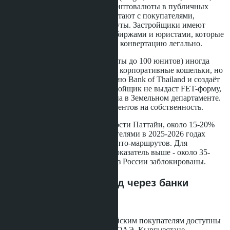
Layan) не афишируют приём криптовалюты в публичных
материалах, но фактически работают с покупателями,
использующими крипто-маршруты. Застройщики имеют
партнёрские договорённости с биржами и юристами, которые
помогают покупателю провести конвертацию легально.
Небольшие застройщики (проекты до 100 юнитов) иногда
принимают USDT напрямую на корпоративные кошельки, но
такая практика нарушает позицию Bank of Thailand и создаёт
риск для покупателя. Если застройщик не выдаст FET-форму,
сделка не будет зарегистрирована в Земельном департаменте.
Покупатель останется без документов на собственность.
По данным агентств недвижимости Паттайи, около 15-20%
сделок с иностранными покупателями в 2025-2026 годах
проходят с использованием крипто-маршрутов. Для
российских покупателей этот показатель выше - около 35-
40%, так как SWIFT-переводы из России заблокированы.
Альтернатива: перевод через банки
третьих стран
Кроме крипто-маршрута, российским покупателям доступны
SWIFT-переводы через банки в ОАЭ, Кыргызстане,