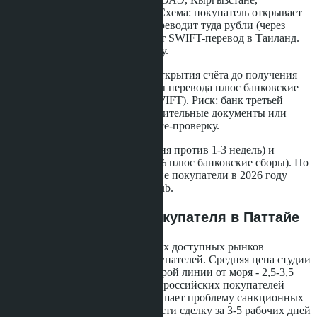
Казахстане, Сербии, Гонконге. Схема: покупатель открывает
счёт в банке третьей страны, переводит туда рубли (через
обменник или P2P), затем делает SWIFT-перевод в Таиланд.
Тайский банк выдаёт FET-форму.
Сроки: 1-3 недели от момента открытия счёта до получения
FET. Комиссия: 0,5-1% от суммы перевода плюс банковские
сборы (обычно 30-50 USD за SWIFT). Риск: банк третьей
страны может запросить дополнительные документы или
заморозить перевод на compliance-проверку.
Крипто-маршрут быстрее (1-3 дня против 1-3 недель) и
дешевле (0,3-1,5% против 0,5-1% плюс банковские сборы). По
этой причине многие российские покупатели в 2026 году
предпочитают USDT через Bitkub.
Что это значит для покупателя в Паттайе
Паттайя остаётся одним из самых доступных рынков
Таиланда для иностранных покупателей. Средняя цена студии
25-30 м² в новом проекте на второй линии от моря - 2,5-3,5
млн бат (70-98 тысяч USD). Для российских покупателей
крипто-маршрут через Bitkub решает проблему санкционных
ограничений и позволяет провести сделку за 3-5 рабочих дней