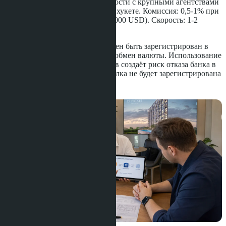
имеют партнёрские договорённости с крупными агентствами
недвижимости в Паттайе и на Пхукете. Комиссия: 0,5-1% при
сумме от 10 млн бат (около 280 000 USD). Скорость: 1-2
рабочих дня.
Важный нюанс: OTC-деск должен быть зарегистрирован в
Таиланде и иметь лицензию на обмен валюты. Использование
нелицензированных обменников создаёт риск отказа банка в
выдаче FET-формы. Без FET сделка не будет зарегистрирована
в Лэнд Офисе.