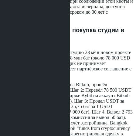
собственность (Freehold) только при соблюдении этой квоты и
при наличии FET-формы. Если квота исчерпана, доступна
только аренда земли (Leasehold) сроком до 30 лет с
возможностью продления.
Практический пример: покупка студии в
Паттайе за USDT
Покупатель из Москвы выбрал студию 28 м² в новом проекте
на Джомтьен Бич (Паттайя) за 2,8 млн бат (около 78 000 USD
по курсу апреля 2026). Застройщик не принимает
криптовалюту напрямую, но имеет партнёрское соглашение с
Bitkub.
Шаг 1: Покупатель открыл счёт на Bitkub, прошёл
верификацию (7 рабочих дней). Шаг 2: Перевёл 78 500 USDT
с кошелька на международной бирже Bybit на аккаунт Bitkub
(комиссия сети TRC20 - 1 USDT). Шаг 3: Продал USDT за
тайские баты на Bitkub по курсу 35,75 бат за 1 USDT
(комиссия биржи 0,25% - около 7 000 бат). Шаг 4: Вывел 2 793
000 бат на счёт в Bangkok Bank (комиссия за вывод 50 бат).
Шаг 5: Перевёл 2 800 000 бат на счёт застройщика. Bangkok
Bank выдал FET-форму с пометкой "funds from cryptocurrency
conversion". Шаг 6: Застройщик зарегистрировал сделку в