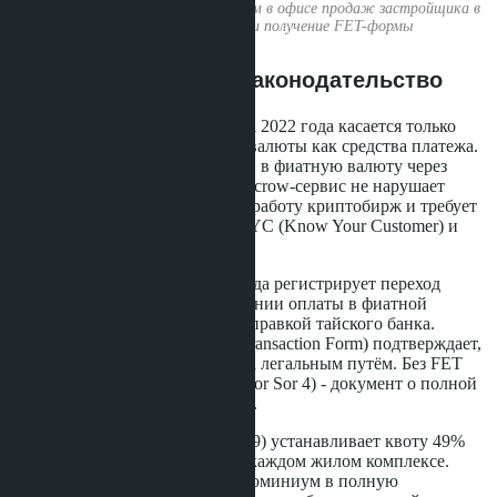
Консультация по крипто-платежам в офисе продаж застройщика в
Паттайе - escrow-схема и получение FET-формы
Что говорит тайское законодательство
Запрет Bank of Thailand от марта 2022 года касается только
прямого использования криптовалюты как средства платежа.
Конвертация цифровых активов в фиатную валюту через
лицензированную биржу или escrow-сервис не нарушает
закон. SEC Thailand регулирует работу криптобирж и требует
от них соблюдения процедур KYC (Know Your Customer) и
AML (Anti-Money Laundering).
Земельный департамент Таиланда регистрирует переход
собственности только на основании оплаты в фиатной
валюте, подтверждённой FET-справкой тайского банка.
Форма FET (Foreign Exchange Transaction Form) подтверждает,
что деньги пришли из-за рубежа легальным путём. Без FET
невозможно оформить Чанот (Nor Sor 4) - документ о полной
собственности на кондоминиум.
Condominium Act B.E. 2522 (1979) устанавливает квоту 49%
для иностранных владельцев в каждом жилом комплексе.
Иностранец
может купить кондоминиум в полную