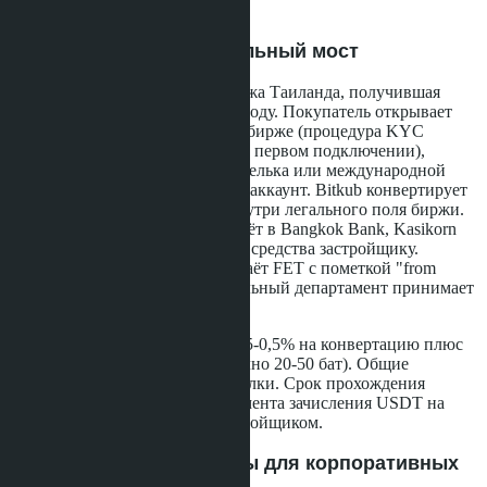
2026 году
Схема 1: Bitkub как легальный мост
Bitkub - крупнейшая криптобиржа Таиланда, получившая
лицензию SEC Thailand в 2018 году. Покупатель открывает
верифицированный аккаунт на бирже (процедура KYC
занимает 5-10 рабочих дней при первом подключении),
переводит USDT с личного кошелька или международной
биржи (Bybit, OKX) на тайский аккаунт. Bitkub конвертирует
стейблкоины в тайские баты внутри легального поля биржи.
Покупатель выводит баты на счёт в Bangkok Bank, Kasikorn
Bank или SCB, затем переводит средства застройщику.
Тайский банк застройщика выдаёт FET с пометкой "from
cryptocurrency conversion". Земельный департамент принимает
такие FET с 2023 года.
Комиссия биржи составляет 0,25-0,5% на конвертацию плюс
банковский сбор за вывод (обычно 20-50 бат). Общие
издержки - 1-1,5% от суммы сделки. Срок прохождения
платежа: 1-3 рабочих дня от момента зачисления USDT на
биржу до получения батов застройщиком.
Схема 2: Escrow-сервисы для корпоративных
покупателей