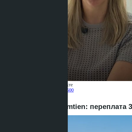
Получить информацию об объекте
Pelmeneva Anastasia
+66 80 006 4500
назад
Skypark Lucean Jomtien: переплата