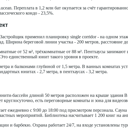
Lucean. Переплата в 1,2 млн бат окупается за счёт гарантированн
лассического кондо - 23,5%.
ект
Застройщик применил планировку single corridor - на одном эта
. Ширина береговой линии участка - 200 метров, расстояние до 
мнатные от 52 м², трёхкомнатные от 88 м². Пентхаусы занимают ц
. Это единственный юнит такого уровня в проекте.
ра и балконами глубиной от 1,5 метра. В ванных комнатах уста
ндартных юнитах - 2,7 метра, в пентхаусах - 3,2 метра.
нити-бассейн длиной 50 метров расположен на крыше здания B с
т круглосуточно, есть переговорные комнаты и зона для видеозв
ает ежедневно с 9:00 до 18:00 под присмотром персонала. Сауна 
частных мероприятий. Библиотека насчитывает 1 200 книг на анг
ции и барбекю. Охрана работает 24/7, на входе установлены тур