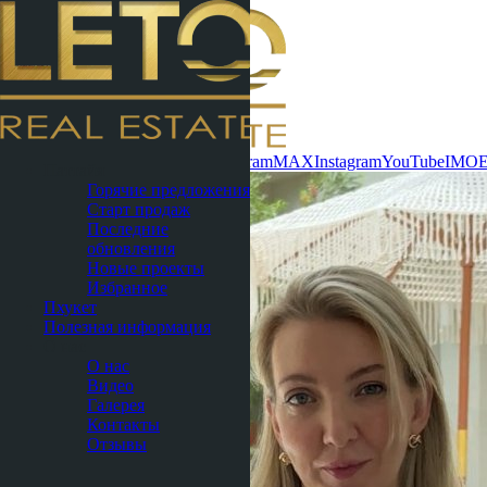
Связаться сейчас
WhatsApp
Telegram
MAX
Instagram
YouTube
IMO
Паттайя
Горячие предложения
Старт продаж
Последние
обновления
Новые проекты
Избранное
Пхукет
Полезная информация
О нас
О нас
Видео
Галерея
Контакты
Отзывы