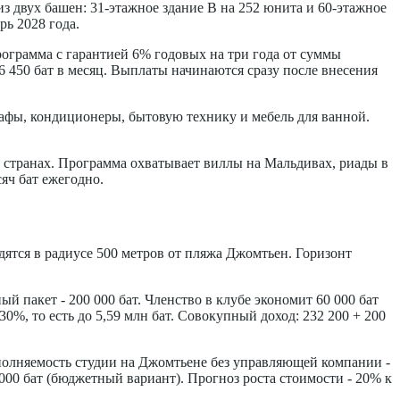
 из двух башен: 31-этажное здание B на 252 юнита и 60-этажное
рь 2028 года.
программа с гарантией 6% годовых на три года от суммы
 6 450 бат в месяц. Выплаты начинаются сразу после внесения
кафы, кондиционеры, бытовую технику и мебель для ванной.
18 странах. Программа охватывает виллы на Мальдивах, риады в
сяч бат ежегодно.
ходятся в радиусе 500 метров от пляжа Джомтьен. Горизонт
ый пакет - 200 000 бат. Членство в клубе экономит 60 000 бат
 30%, то есть до 5,59 млн бат. Совокупный доход: 232 200 + 200
аполняемость студии на Джомтьене без управляющей компании -
50 000 бат (бюджетный вариант). Прогноз роста стоимости - 20% к