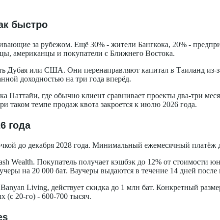
так быстро
оживающие за рубежом. Ещё 30% - жители Бангкока, 20% - предп
цы, американцы и покупатели с Ближнего Востока.
ь Дубая или США. Они перенаправляют капитал в Таиланд из-з
нной доходностью на три года вперёд.
ка Паттайи, где обычно клиент сравнивает проекты два-три мес
При таком темпе продаж квота закроется к июлю 2026 года.
6 года
кой до декабря 2028 года. Минимальный ежемесячный платёж для с
ash Wealth. Покупатель получает кэшбэк до 12% от стоимости юни
аучеры на 20 000 бат. Ваучеры выдаются в течение 14 дней после
anyan Living, действует скидка до 1 млн бат. Конкретный разме
 (с 20-го) - 600-700 тысяч.
es