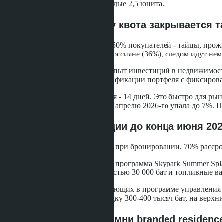
машиномест - по одному на каждые 2,5 юнита.
Кто покупает и почему квота закрывается 
По данным Lunique Real Estate, 50% покупателей - тайцы, пр
Среди иностранцев лидируют россияне (36%), следом идут нем
Большинство клиентов имеют опыт инвестиций в недвижимост
Lucean для них - способ диверсификации портфеля с фиксирова
Средний срок принятия решения - 14 дней. Это быстро для рын
2025 года она составляла 15%, к апрелю 2026-го упала до 7%. 
Условия покупки и акции до конца июня 202
Стандартная схема оплаты: 30% при бронировании, 70% рассроч
До 30 июня 2026 года действует программа Skypark Summer Spl
Health Land Resort & Spa стоимостью 30 000 бат и топливные в
Для юнитов в здании B, участвующих в программе управления B
этажах (до 10-го) получают скидку 300-400 тысяч бат, на верхних
Риски и подводные камни branded residenc