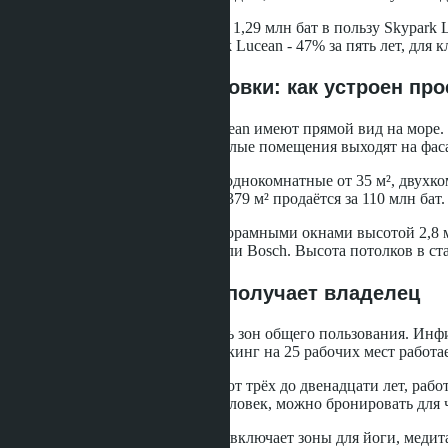
Разница в абсолютных цифрах - 1,29 млн бат в пользу Skypark 
капитализации. ROI для Skypark Lucean - 47% за пять лет, для к
Архитектура и планировки: как устроен про
Все 1 487 юнитов в Skypark Lucean имеют прямой вид на море. 
внутренней стороны здания, жилые помещения выходят на фасад
Типы юнитов: студии от 28 м², однокомнатные от 35 м², двухко
54-м этаже здания A площадью 379 м² продаётся за 110 млн бат
Все квартиры оборудованы панорамными окнами высотой 2,8 мет
встроенная техника Electrolux или Bosch. Высота потолков в ста
Инфраструктура: что получает владелец
На территории комплекса девять зон общего пользования. Инфи
тренажёрами Technogym. Коворкинг на 25 рабочих мест работае
Детский клуб принимает детей от трёх до двенадцати лет, работ
верхнем этаже вмещает до 80 человек, можно бронировать для 
Сад на крыше площадью 800 м² включает зоны для йоги, медита