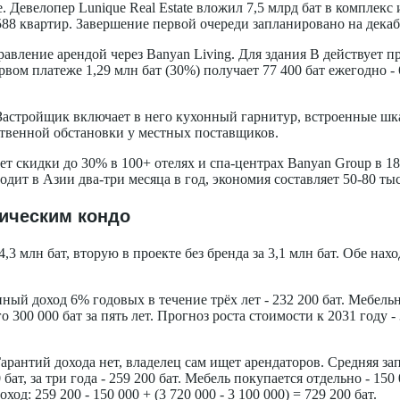
. Девелопер Lunique Real Estate вложил 7,5 млрд бат в комплекс
588 квартир. Завершение первой очереди запланировано на декаб
равление арендой через Banyan Living. Для здания B действует 
рвом платеже 1,29 млн бат (30%) получает 77 400 бат ежегодно -
 Застройщик включает в него кухонный гарнитур, встроенные ш
ственной обстановки у местных поставщиков.
ает скидки до 30% в 100+ отелях и спа-центрах Banyan Group в 
одит в Азии два-три месяца в год, экономия составляет 50-80 ты
сическим кондо
4,3 млн бат, вторую в проекте без бренда за 3,1 млн бат. Обе на
ный доход 6% годовых в течение трёх лет - 232 200 бат. Мебельн
о 300 000 бат за пять лет. Прогноз роста стоимости к 2031 году -
арантий дохода нет, владелец сам ищет арендаторов. Средняя з
0 бат, за три года - 259 200 бат. Мебель покупается отдельно - 1
ход: 259 200 - 150 000 + (3 720 000 - 3 100 000) = 729 200 бат.