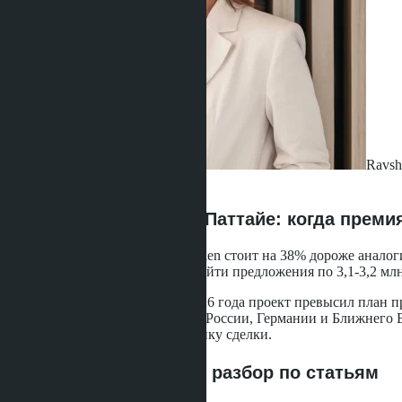
Ravsh
·
04.07.2026
Branded Residences в Паттайе: когда прем
Квартира в Skypark Lucean Jomtien стоит на 38% дороже аналог
второй линии от моря можно найти предложения по 3,1-3,2 млн 
По итогам первого квартала 2026 года проект превысил план пр
апрелю 2026-го. Покупатели из России, Германии и Ближнего В
реакция на конкретную экономику сделки.
Что входит в премию: разбор по статьям