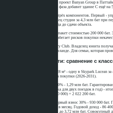
Skypark Lucean Jomtien - первый проект Banyan Group в Паттайе
здание A на 647 юнитов. Вторая фаза добавит здание C ещё на 
Премия к цене складывается из трёх компонентов. Первый - уп
первоначального взноса. Владелец студии за 4,3 млн бат при пе
депозита, за два с половиной года до сдачи объекта.
Второй компонент - мебельный пакет стоимостью 200 000 бат.
Покупатель экономит время и избегает рисков покупки некаче
Третий - членство в The Sanctuary Club. Владелец юнита получ
Марокко, курорты в Китае и Таиланде. Для семьи, которая пров
Математика доходности: сравнение с клас
Возьмём две студии площадью 28 м² - одну в Skypark Lucean за 
инвестиции - пять лет с момента покупки (2026-2031).
Skypark Lucean. Первый взнос 30% - 1,29 млн бат. Гарантирован
ежегодно (консервативная оценка для двух поездок в год) - итог
000 + 300 000 + (5 590 000 - 4 300 000) = 2 022 200 бат.
Классический кондоминиум. Первый взнос 30% - 930 000 бат. Г
60% в год при ставке 12 000 бат в месяц. Годовой доход - 86 40
2031 году (без премии за
бренд
), до 3,72 млн бат. Совокупный до