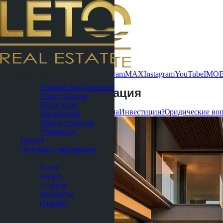
Связаться сейчас
WhatsApp
Telegram
MAX
Instagram
YouTube
IMO
Паттайя
Горячие предложения
Полезная информация
Старт продаж
Последние
Все
Кондоминиумы
Виллы и дома
Инвестиции
Юридические во
обновления
Новые проекты
Избранное
Пхукет
Полезная информация
О нас
О нас
Видео
Галерея
Контакты
Отзывы