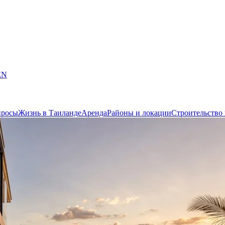
EN
просы
Жизнь в Таиланде
Аренда
Районы и локации
Строительство