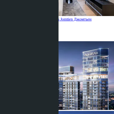
Квартира с 1 спальней, Aquarous Jomtien
Джомтьен
1 Спальня
1 Душевая
35
m
2
฿3 990 000