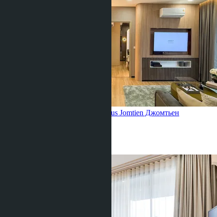
Квартира с 2 спальнями, Aquarous Jomtien
Джомтьен
2 Спальни
2 Душевых
80
m
2
฿12 150 000