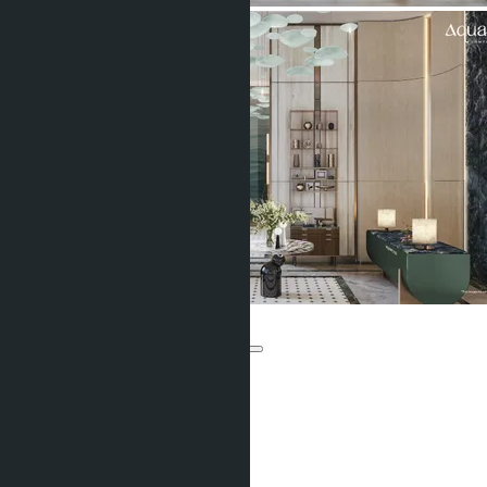
Aquarous Jomtien
От ฿3 990 000
Участвует в рассрочке:
Юнитов:
606
Предложений:
6