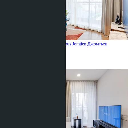
Двухкомнатная квартира, Aquarous Jomtien
Джомтьен
1 Спальня
1 Душевая
45
m
2
฿5 350 000