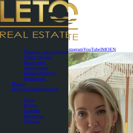
Связаться
Паттайя
сейчас
WhatsApp
Telegram
MAX
Instagram
YouTube
IMO
EN
Горячие предложения
Старт продаж
Последние
обновления
Новые проекты
Избранное
Пхукет
Полезная информация
О нас
О нас
Видео
Галерея
Контакты
Отзывы