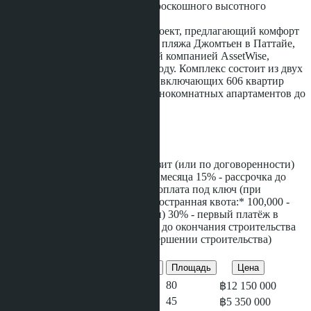
Aquarous Jomtien
- это проект роскошного высотного
кондоминиума класса люкс.
Aquarous
- это современный проект, предлагающий комфорт
и роскошь всего в 300 метрах от пляжа Джомтьен в Паттайе,
Таиланд. Проект, разработанный компанией AssetWise,
планируется завершить к 2027 году. Комплекс состоит из двух
зданий высотой 44 и 47 этажей, включающих 606 квартир
различных типов: от уютных однокомнатных апартаментов до
просторных пентхаусов с
...ещё
Рассрочка
*Тайская квота:* 100,000 - депозит (или по договоренности)
20% - первый платёж в течении месяца 15% - рассрочка до
окончания строительства 65% - оплата под ключ (при
завершении строительства) *Иностранная квота:* 100,000 -
депозит (или по договоренности) 30% - первый платёж в
течении месяца 20% - рассрочка до окончания строительства
50% - оплата под ключ (при завершении строительства)
Предложения этого проекта
Кол-во спален
Кол-во душевых
Площадь
Цена
2
2
80
฿12 150 000
1
1
45
฿5 350 000