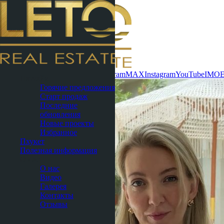
Связаться сейчас
WhatsApp
Telegram
MAX
Instagram
YouTube
IMO
Паттайя
Горячие предложения
Старт продаж
Последние
обновления
Новые проекты
Избранное
Пхукет
Полезная информация
О нас
О нас
Видео
Галерея
Контакты
Отзывы